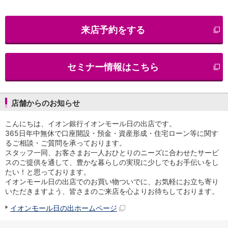
iAEON
AEON Pay
来店予約をする
支払・入金・サービス
支払・入金
TOP
AEON Pay
セミナー情報はこちら
口座振替サービス
自動入金サービス
WEB即時決済サービス
スマホ決済アプリ
店舗からのお知らせ
公営競技
こんにちは、イオン銀行イオンモール日の出店です。
サービス
365日年中無休で口座開設・預金・資産形成・住宅ローン等に関す
Myステージ
るご相談・ご質問を承っております。
相続・税務のご相談
スタッフ一同、お客さまお一人おひとりのニーズに合わせたサービ
電子マネーWAON
スのご提供を通して、豊かな暮らしの実現に少しでもお手伝いをし
セキュリティ
たい！と思っております。
インボイス
イオンモール日の出店でのお買い物ついでに、お気軽にお立ち寄り
その他サービス
いただきますよう、皆さまのご来店を心よりお待ちしております。
手数料
イオンモール日の出ホームページ
金利
キャンペーン