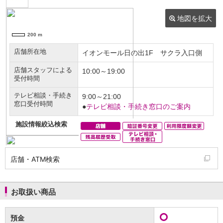
NISA
金銭信託
金銭信託のしくみ
取扱商品一覧
iDeCo・国民年金基金
iDeCo（個人型確定拠出年金）
国民年金基金
ロボアドバイザークラウドファンディング
TOP
WealthNavi for イオン銀行（ロボアドバイザー）
funds
まいクラウドファンディング
ローン
住宅ローン
新規お借入れの方
お借換えの方
店舗・ATM検索
フラット35
リ・バース60
カードローン
お取扱い商品
目的別ローン
目的別ローンマイページ
預金