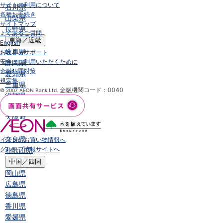
サイトの利用について
石川県
各種お手続き
山梨県
サイトマップ
長野県
よくあるご質問
東海／近畿
English
岐阜県
お客さまサポート
安全にご利用いただくために
静岡県
金融犯罪対策
愛知県
規定集
三重県
金融機関コード：0040
© 2007 AEON Bank,Ltd.
滋賀県
京都府
大阪府
兵庫県
奈良県
イオンのお買い物情報へ
グループ情報サイトへ
和歌山県
中国／四国
岡山県
広島県
徳島県
香川県
愛媛県