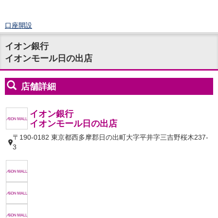
口座開設
ログイン
イオン銀行
チャット
イオンモール日の出店
メニュー
商品・サービス
預金
円預金
TOP
普通預金
定期預金
積立式定期預金
外貨預金
TOP
外貨普通預金
外貨定期預金
外貨普通預金積立
資産運用
投資信託
TOP
証券口座開設
投信つみたて