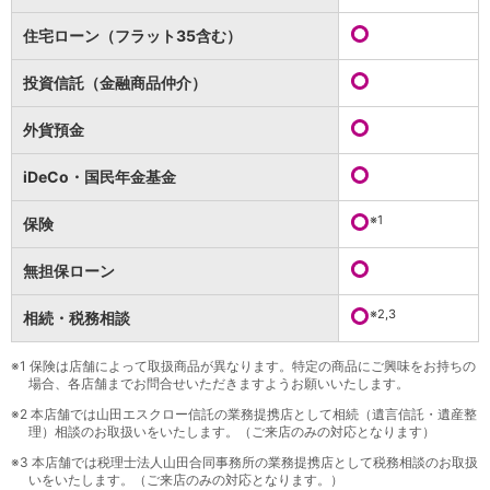
保険
保険
TOP
住宅ローン（フラット35含む）
個人年金保険
医療保険
投資信託（金融商品仲介）
がん保険
就業不能保険
外貨預金
認知症保険
海外旅行保険
iDeCo・国民年金基金
国内旅行傷害保険
スマホ保険
※1
保険
傷害保険
介護保険
無担保ローン
カード
※2,3
相続・税務相談
クレジットカード
デビットカード
インターネットバンキング
※1
保険は店舗によって取扱商品が異なります。特定の商品にご興味をお持ちの
場合、各店舗までお問合せいただきますようお願いいたします。
アプリ
※2
本店舗では山田エスクロー信託の業務提携店として相続（遺言信託・遺産整
イオン銀行アプリ
TOP
理）相談のお取扱いをいたします。（ご来店のみの対応となります）
通帳アプリ
※3
本店舗では税理士法人山田合同事務所の業務提携店として税務相談のお取扱
イオン銀行PayB
いをいたします。（ご来店のみの対応となります。）
イオングループアプリ