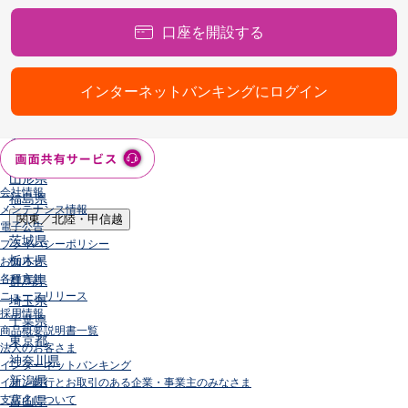
店舗・ATM
口座を開設する
店舗
北海道・東北
北海道
インターネットバンキングにログイン
青森県
岩手県
宮城県
秋田県
山形県
会社情報
福島県
メンテナンス情報
関東／北陸・甲信越
電子公告
茨城県
プライバシーポリシー
栃木県
お知らせ
各種方針
群馬県
ニュースリリース
埼玉県
採用情報
千葉県
商品概要説明書一覧
東京都
法人のお客さま
神奈川県
インターネットバンキング
新潟県
イオン銀行とお取引のある企業・事業主のみなさま
支店名について
富山県