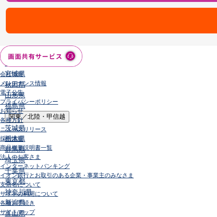
店舗・ATM
店舗
北海道・東北
北海道
青森県
岩手県
宮城県
会社情報
メンテナンス情報
秋田県
電子公告
山形県
プライバシーポリシー
福島県
お知らせ
関東／北陸・甲信越
各種方針
茨城県
ニュースリリース
栃木県
採用情報
商品概要説明書一覧
群馬県
法人のお客さま
埼玉県
インターネットバンキング
千葉県
イオン銀行とお取引のある企業・事業主のみなさま
東京都
支店名について
神奈川県
サイトの利用について
新潟県
各種お手続き
サイトマップ
富山県