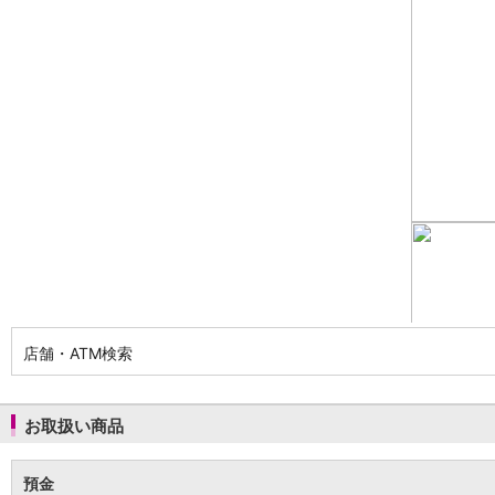
NISA
金銭信託
金銭信託のしくみ
取扱商品一覧
iDeCo・国民年金基金
iDeCo（個人型確定拠出年金）
国民年金基金
ロボアドバイザークラウドファンディング
TOP
WealthNavi for イオン銀行（ロボアドバイザー）
funds
まいクラウドファンディング
ローン
住宅ローン
新規お借入れの方
お借換えの方
店舗・ATM検索
フラット35
リ・バース60
カードローン
お取扱い商品
目的別ローン
目的別ローンマイページ
預金