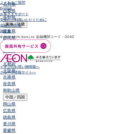
よくあるご質問
石川県
English
山梨県
お客さまサポート
長野県
安全にご利用いただくために
東海／近畿
金融犯罪対策
岐阜県
規定集
金融機関コード：0040
© 2007 AEON Bank,Ltd.
静岡県
愛知県
三重県
滋賀県
京都府
イオンのお買い物情報へ
大阪府
グループ情報サイトへ
兵庫県
奈良県
和歌山県
中国／四国
岡山県
広島県
徳島県
香川県
愛媛県