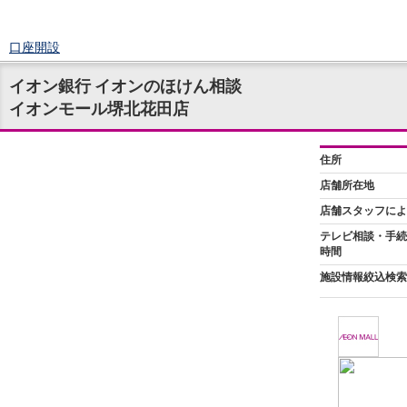
口座開設
ログイン
イオン銀行 イオンのほけん相談
チャット
イオンモール堺北花田店
メニュー
商品・サービス
預金
円預金
TOP
普通預金
定期預金
積立式定期預金
外貨預金
TOP
外貨普通預金
外貨定期預金
外貨普通預金積立
資産運用
投資信託
TOP
証券口座開設
投信つみたて