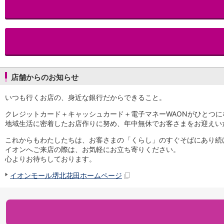
iAEON
AEON Pay
支払・入金・サービス
支払・入金
TOP
AEON Pay
口座振替サービス
店舗からのお知らせ
自動入金サービス
WEB即時決済サービス
いつも行くお店の、身近な銀行だからできること。
スマホ決済アプリ
公営競技
クレジットカード＋キャッシュカード＋電子マネーWAONがひとつに
サービス
地域生活に密着したお店作りに努め、年中無休でお客さまをお迎えい
Myステージ
これからもわたしたちは、お客さまの「くらし」のすぐそばにあり続
相続・税務のご相談
イオンへご来店の際は、お気軽にお立ち寄りください。
電子マネーWAON
心よりお待ちしております。
セキュリティ
イオンモール堺北花田ホームページ
インボイス
その他サービス
手数料
金利
キャンペーン