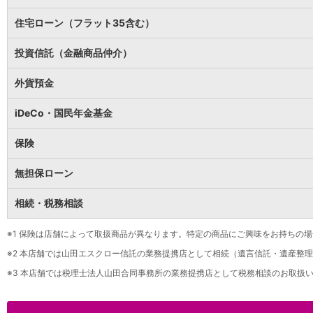
保険
保険
TOP
住宅ローン（フラット35含む）
個人年金保険
医療保険
投資信託（金融商品仲介）
がん保険
就業不能保険
外貨預金
認知症保険
海外旅行保険
iDeCo・国民年金基金
国内旅行傷害保険
スマホ保険
保険
傷害保険
介護保険
無担保ローン
カード
相続・税務相談
クレジットカード
デビットカード
インターネットバンキング
※1
保険は店舗によって取扱商品が異なります。特定の商品にご興味をお持ちの場
アプリ
※2
本店舗では山田エスクロー信託の業務提携店として相続（遺言信託・遺産整理
イオン銀行アプリ
TOP
※3
本店舗では税理士法人山田合同事務所の業務提携店として税務相談のお取扱い
通帳アプリ
イオン銀行PayB
イオングループアプリ