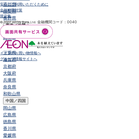
石川県
安全にご利用いただくために
金融犯罪対策
山梨県
規定集
長野県
金融機関コード：0040
© 2007 AEON Bank,Ltd.
東海／近畿
岐阜県
静岡県
愛知県
三重県
イオンのお買い物情報へ
グループ情報サイトへ
滋賀県
京都府
大阪府
兵庫県
奈良県
和歌山県
中国／四国
岡山県
広島県
徳島県
香川県
愛媛県