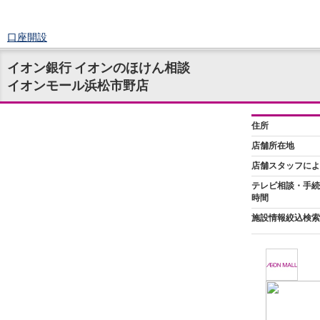
口座開設
ログイン
イオン銀行 イオンのほけん相談
チャット
イオンモール浜松市野店
メニュー
商品・サービス
預金
円預金
TOP
普通預金
定期預金
積立式定期預金
外貨預金
TOP
外貨普通預金
外貨定期預金
外貨普通預金積立
資産運用
投資信託
TOP
証券口座開設
投信つみたて