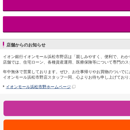
iAEON
AEON Pay
支払・入金・サービス
支払・入金
TOP
AEON Pay
口座振替サービス
店舗からのお知らせ
自動入金サービス
WEB即時決済サービス
イオン銀行イオンモール浜松市野店は「親しみやすく、便利で、わか
スマホ決済アプリ
店舗では、住宅ローン、各種資産運用、医療保険等について専門のス
公営競技
サービス
年中無休で営業しております。ぜひ、お仕事帰りやお買物のついでに
Myステージ
イオンモール浜松市野店スタッフ一同、心よりお待ち申し上げており
相続・税務のご相談
イオンモール浜松市野ホームページ
電子マネーWAON
セキュリティ
インボイス
その他サービス
手数料
金利
キャンペーン