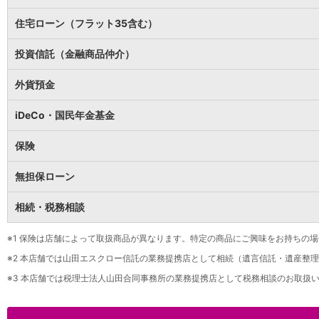
保険
保険
TOP
住宅ローン（フラット35含む）
個人年金保険
医療保険
投資信託（金融商品仲介）
がん保険
就業不能保険
外貨預金
認知症保険
海外旅行保険
iDeCo・国民年金基金
国内旅行傷害保険
スマホ保険
保険
傷害保険
介護保険
無担保ローン
カード
相続・税務相談
クレジットカード
デビットカード
インターネットバンキング
※1
保険は店舗によって取扱商品が異なります。特定の商品にご興味をお持ちの場
アプリ
※2
本店舗では山田エスクロー信託の業務提携店として相続（遺言信託・遺産整理
イオン銀行アプリ
TOP
※3
本店舗では税理士法人山田合同事務所の業務提携店として税務相談のお取扱い
通帳アプリ
イオン銀行PayB
イオングループアプリ