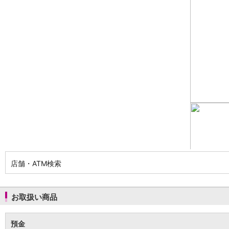
NISA
金銭信託
金銭信託のしくみ
取扱商品一覧
iDeCo・国民年金基金
iDeCo（個人型確定拠出年金）
国民年金基金
ロボアドバイザークラウドファンディング
TOP
WealthNavi for イオン銀行（ロボアドバイザー）
funds
まいクラウドファンディング
ローン
住宅ローン
新規お借入れの方
お借換えの方
店舗・ATM検索
フラット35
リ・バース60
カードローン
お取扱い商品
目的別ローン
目的別ローンマイページ
預金