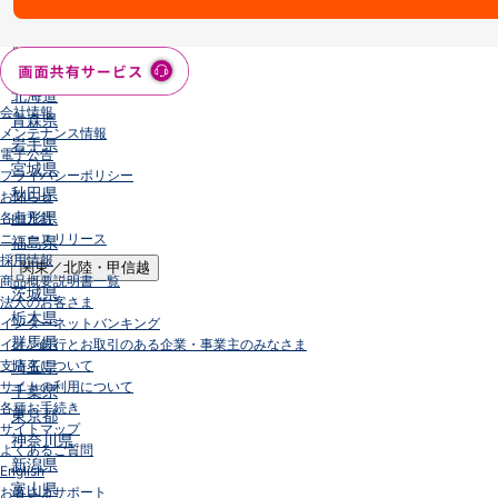
店舗・ATM
店舗
北海道・東北
北海道
会社情報
青森県
メンテナンス情報
岩手県
電子公告
宮城県
プライバシーポリシー
秋田県
お知らせ
山形県
各種方針
ニュースリリース
福島県
採用情報
関東／北陸・甲信越
商品概要説明書一覧
茨城県
法人のお客さま
栃木県
インターネットバンキング
群馬県
イオン銀行とお取引のある企業・事業主のみなさま
支店名について
埼玉県
サイトの利用について
千葉県
各種お手続き
東京都
サイトマップ
神奈川県
よくあるご質問
新潟県
English
富山県
お客さまサポート