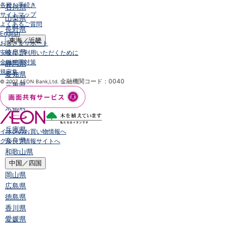
各種お手続き
石川県
サイトマップ
山梨県
よくあるご質問
長野県
English
東海／近畿
お客さまサポート
岐阜県
安全にご利用いただくために
金融犯罪対策
静岡県
規定集
愛知県
金融機関コード：0040
© 2007 AEON Bank,Ltd.
三重県
滋賀県
京都府
大阪府
兵庫県
イオンのお買い物情報へ
奈良県
グループ情報サイトへ
和歌山県
中国／四国
岡山県
広島県
徳島県
香川県
愛媛県