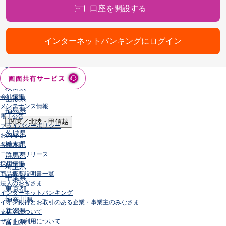
口座を開設する
店舗・ATM
店舗
北海道・東北
インターネットバンキングにログイン
北海道
青森県
岩手県
宮城県
秋田県
会社情報
山形県
メンテナンス情報
福島県
電子公告
関東／北陸・甲信越
プライバシーポリシー
茨城県
お知らせ
栃木県
各種方針
ニュースリリース
群馬県
採用情報
埼玉県
商品概要説明書一覧
千葉県
法人のお客さま
東京都
インターネットバンキング
神奈川県
イオン銀行とお取引のある企業・事業主のみなさま
新潟県
支店名について
サイトの利用について
富山県