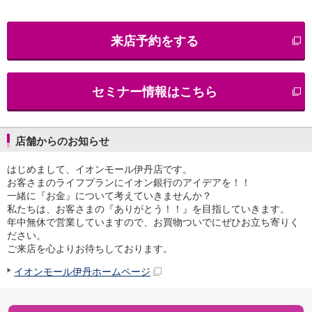
iAEON
AEON Pay
来店予約をする
支払・入金・サービス
支払・入金
TOP
AEON Pay
セミナー情報はこちら
口座振替サービス
自動入金サービス
WEB即時決済サービス
スマホ決済アプリ
店舗からのお知らせ
公営競技
はじめまして、イオンモール伊丹店です。
サービス
お客さまのライフプランにイオン銀行のアイデアを！！
Myステージ
一緒に『お金』について考えていきませんか？
相続・税務のご相談
私たちは、お客さまの『ありがとう！！』を目指していきます。
電子マネーWAON
年中無休で営業していますので、お買物ついでにぜひお立ち寄りく
セキュリティ
ださい。
インボイス
ご来店を心よりお待ちしております。
その他サービス
イオンモール伊丹ホームページ
手数料
金利
キャンペーン