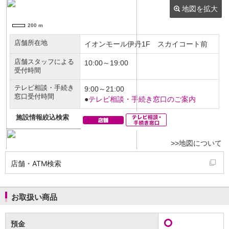
NISA
金銭信託
金銭信託のしくみ
取扱商品一覧
iDeCo・国民年金基金
iDeCo（個人型確定拠出年金）
国民年金基金
ロボアドバイザークラウドファンディング
TOP
WealthNavi for イオン銀行（ロボアドバイザー）
funds
まいクラウドファンディング
ローン
住宅ローン
新規お借入れの方
お借換えの方
店舗・ATM検索
フラット35
リ・バース60
カードローン
お取扱い商品
目的別ローン
目的別ローンマイページ
預金