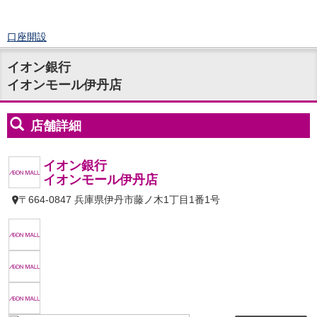
口座開設
ログイン
イオン銀行
チャット
イオンモール伊丹店
メニュー
商品・サービス
預金
円預金
TOP
普通預金
定期預金
積立式定期預金
外貨預金
TOP
外貨普通預金
外貨定期預金
外貨普通預金積立
資産運用
投資信託
TOP
証券口座開設
投信つみたて