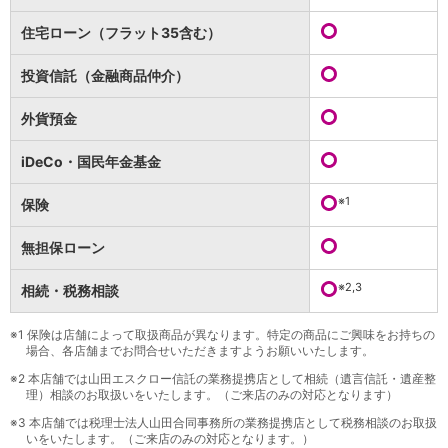
保険
保険
TOP
住宅ローン（フラット35含む）
個人年金保険
医療保険
投資信託（金融商品仲介）
がん保険
就業不能保険
外貨預金
認知症保険
海外旅行保険
iDeCo・国民年金基金
国内旅行傷害保険
スマホ保険
※1
保険
傷害保険
介護保険
無担保ローン
カード
※2,3
相続・税務相談
クレジットカード
デビットカード
インターネットバンキング
※1
保険は店舗によって取扱商品が異なります。特定の商品にご興味をお持ちの
場合、各店舗までお問合せいただきますようお願いいたします。
アプリ
※2
本店舗では山田エスクロー信託の業務提携店として相続（遺言信託・遺産整
イオン銀行アプリ
TOP
理）相談のお取扱いをいたします。（ご来店のみの対応となります）
通帳アプリ
※3
本店舗では税理士法人山田合同事務所の業務提携店として税務相談のお取扱
イオン銀行PayB
いをいたします。（ご来店のみの対応となります。）
イオングループアプリ