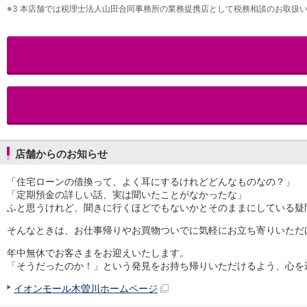
※3
本店舗では税理士法人山田合同事務所の業務提携店として税務相談のお取扱い
iAEON
AEON Pay
支払・入金・サービス
支払・入金
TOP
AEON Pay
口座振替サービス
自動入金サービス
WEB即時決済サービス
スマホ決済アプリ
公営競技
店舗からのお知らせ
サービス
「住宅ローンの借換って、よく耳にするけれどどんなものなの？」
Myステージ
「定期預金の詳しい話、実は聞いたことがなかったな」
相続・税務のご相談
ふと思うけれど、聞きに行くほどでもないかとそのままにしている疑
電子マネーWAON
セキュリティ
そんなときは、お仕事帰りやお買物ついでに気軽にお立ち寄りいただ
インボイス
年中無休でお客さまをお迎えいたします。
その他サービス
「そうだったのか！」という発見をお持ち帰りいただけるよう、心を
手数料
金利
イオンモール木曽川ホームページ
キャンペーン