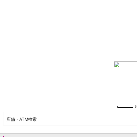
NISA
金銭信託
金銭信託のしくみ
取扱商品一覧
iDeCo・国民年金基金
iDeCo（個人型確定拠出年金）
国民年金基金
ロボアドバイザークラウドファンディング
TOP
WealthNavi for イオン銀行（ロボアドバイザー）
funds
まいクラウドファンディング
ローン
住宅ローン
新規お借入れの方
お借換えの方
フラット35
リ・バース60
カードローン
店舗・ATM検索
目的別ローン
目的別ローンマイページ