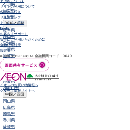
支店名について
石川県
サイトの利用について
山梨県
各種お手続き
長野県
サイトマップ
よくあるご質問
東海／近畿
English
岐阜県
お客さまサポート
静岡県
安全にご利用いただくために
愛知県
金融犯罪対策
三重県
規定集
滋賀県
金融機関コード：0040
© 2007 AEON Bank,Ltd.
京都府
大阪府
兵庫県
奈良県
イオンのお買い物情報へ
和歌山県
グループ情報サイトへ
中国／四国
岡山県
広島県
徳島県
香川県
愛媛県