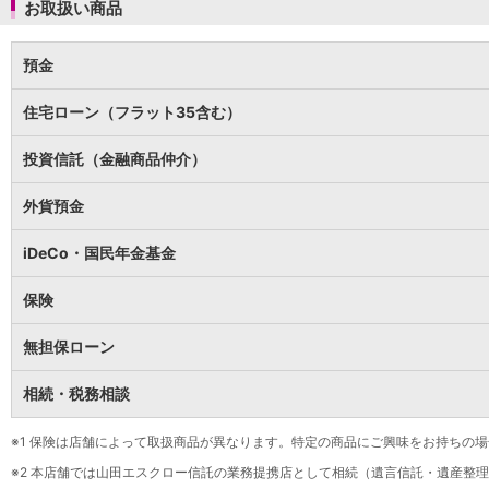
保険
お取扱い商品
保険
TOP
個人年金保険
預金
医療保険
がん保険
住宅ローン（フラット35含む）
就業不能保険
認知症保険
投資信託（金融商品仲介）
海外旅行保険
国内旅行傷害保険
外貨預金
スマホ保険
傷害保険
iDeCo・国民年金基金
介護保険
カード
保険
クレジットカード
デビットカード
無担保ローン
インターネットバンキング
アプリ
相続・税務相談
イオン銀行アプリ
TOP
通帳アプリ
※1
保険は店舗によって取扱商品が異なります。特定の商品にご興味をお持ちの場
イオン銀行PayB
※2
本店舗では山田エスクロー信託の業務提携店として相続（遺言信託・遺産整理
イオングループアプリ