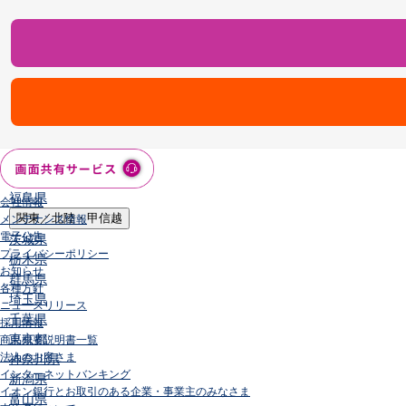
店舗・ATM
店舗
北海道・東北
北海道
青森県
岩手県
宮城県
秋田県
山形県
福島県
会社情報
関東／北陸・甲信越
メンテナンス情報
電子公告
茨城県
プライバシーポリシー
栃木県
お知らせ
群馬県
各種方針
埼玉県
ニュースリリース
千葉県
採用情報
東京都
商品概要説明書一覧
法人のお客さま
神奈川県
インターネットバンキング
新潟県
イオン銀行とお取引のある企業・事業主のみなさま
富山県