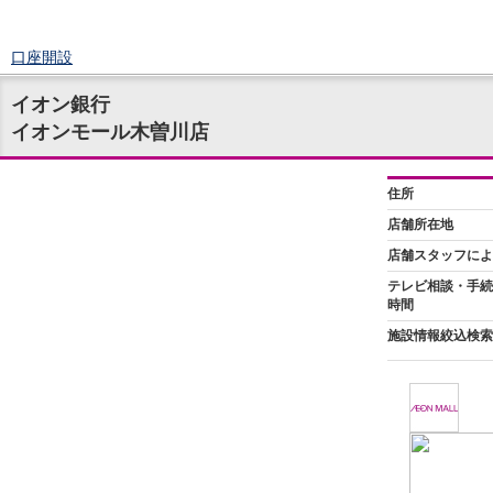
口座開設
ログイン
イオン銀行
チャット
イオンモール木曽川店
メニュー
商品・サービス
預金
円預金
TOP
普通預金
定期預金
積立式定期預金
外貨預金
TOP
外貨普通預金
外貨定期預金
外貨普通預金積立
資産運用
投資信託
TOP
証券口座開設
投信つみたて