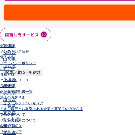
店舗・ATM
店舗
北海道・東北
北海道
青森県
岩手県
宮城県
会社情報
メンテナンス情報
秋田県
電子公告
山形県
プライバシーポリシー
福島県
お知らせ
関東／北陸・甲信越
各種方針
茨城県
ニュースリリース
採用情報
栃木県
商品概要説明書一覧
群馬県
法人のお客さま
埼玉県
インターネットバンキング
千葉県
イオン銀行とお取引のある企業・事業主のみなさま
東京都
支店名について
神奈川県
サイトの利用について
新潟県
各種お手続き
サイトマップ
富山県