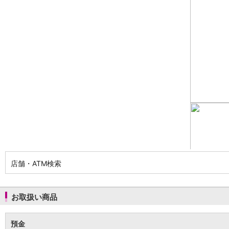
NISA
金銭信託
金銭信託のしくみ
取扱商品一覧
iDeCo・国民年金基金
iDeCo（個人型確定拠出年金）
国民年金基金
ロボアドバイザークラウドファンディング
TOP
WealthNavi for イオン銀行（ロボアドバイザー）
funds
まいクラウドファンディング
ローン
住宅ローン
新規お借入れの方
お借換えの方
店舗・ATM検索
フラット35
リ・バース60
カードローン
お取扱い商品
目的別ローン
目的別ローンマイページ
預金