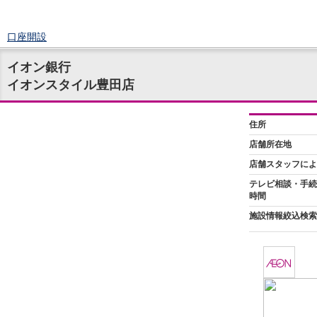
口座開設
ログイン
イオン銀行
チャット
イオンスタイル豊田店
メニュー
商品・サービス
預金
円預金
TOP
普通預金
定期預金
積立式定期預金
外貨預金
TOP
外貨普通預金
外貨定期預金
外貨普通預金積立
資産運用
投資信託
TOP
証券口座開設
投信つみたて