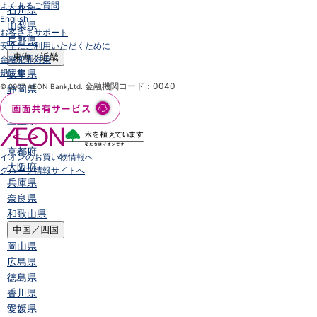
よくあるご質問
石川県
English
山梨県
お客さまサポート
長野県
安全にご利用いただくために
東海／近畿
金融犯罪対策
規定集
岐阜県
金融機関コード：0040
© 2007 AEON Bank,Ltd.
静岡県
愛知県
三重県
滋賀県
京都府
イオンのお買い物情報へ
大阪府
グループ情報サイトへ
兵庫県
奈良県
和歌山県
中国／四国
岡山県
広島県
徳島県
香川県
愛媛県