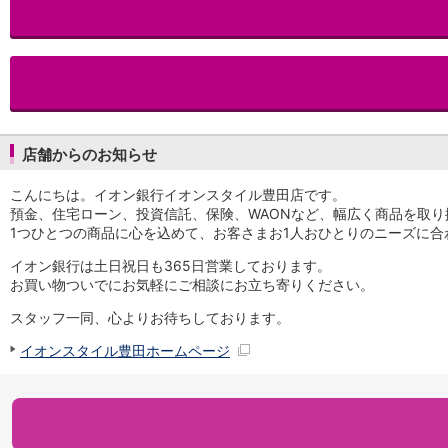
iAEON
AEON Pay
支払・入金・サービス
支払・入金
TOP
AEON Pay
口座振替サービス
店舗からのお知らせ
自動入金サービス
WEB即時決済サービス
こんにちは。イオン銀行イオンスタイル豊田店です。
スマホ決済アプリ
預金、住宅ローン、投資信託、保険、WAONなど、幅広く商品を取り
公営競技
1つひとつの商品に心を込めて、お客さまお1人おひとりのニーズに
サービス
Myステージ
イオン銀行は土日祝日も365日営業しております。
お買い物ついでにお気軽にご相談にお立ち寄りください。
相続・税務のご相談
電子マネーWAON
スタッフ一同、心よりお待ちしております。
セキュリティ
イオンスタイル豊田ホームページ
インボイス
その他サービス
手数料
金利
キャンペーン