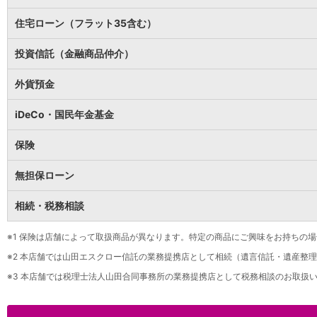
保険
保険
TOP
住宅ローン（フラット35含む）
個人年金保険
医療保険
投資信託（金融商品仲介）
がん保険
就業不能保険
外貨預金
認知症保険
海外旅行保険
iDeCo・国民年金基金
国内旅行傷害保険
スマホ保険
保険
傷害保険
介護保険
無担保ローン
カード
相続・税務相談
クレジットカード
デビットカード
インターネットバンキング
※1
保険は店舗によって取扱商品が異なります。特定の商品にご興味をお持ちの場
アプリ
※2
本店舗では山田エスクロー信託の業務提携店として相続（遺言信託・遺産整理
イオン銀行アプリ
TOP
※3
本店舗では税理士法人山田合同事務所の業務提携店として税務相談のお取扱い
通帳アプリ
イオン銀行PayB
イオングループアプリ