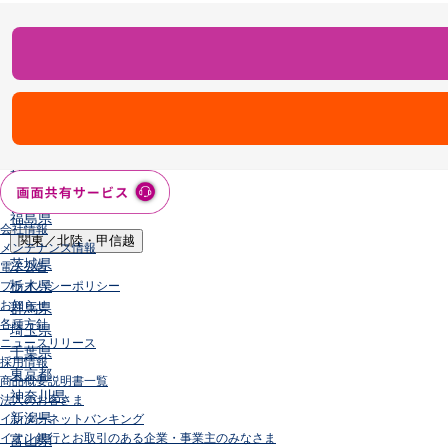
店舗・ATM
店舗
北海道・東北
北海道
青森県
岩手県
宮城県
秋田県
山形県
福島県
会社情報
関東／北陸・甲信越
メンテナンス情報
茨城県
電子公告
栃木県
プライバシーポリシー
お知らせ
群馬県
各種方針
埼玉県
ニュースリリース
千葉県
採用情報
東京都
商品概要説明書一覧
神奈川県
法人のお客さま
新潟県
インターネットバンキング
イオン銀行とお取引のある企業・事業主のみなさま
富山県