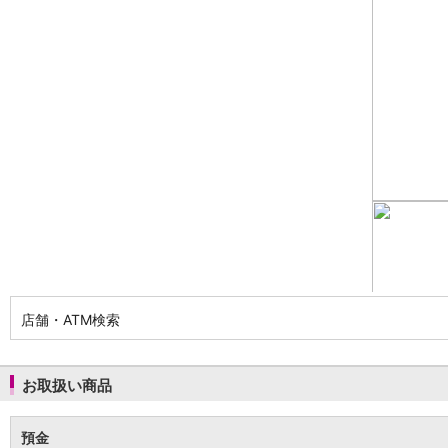
NISA
金銭信託
金銭信託のしくみ
取扱商品一覧
iDeCo・国民年金基金
iDeCo（個人型確定拠出年金）
国民年金基金
ロボアドバイザークラウドファンディング
TOP
WealthNavi for イオン銀行（ロボアドバイザー）
funds
まいクラウドファンディング
ローン
住宅ローン
新規お借入れの方
お借換えの方
店舗・ATM検索
フラット35
リ・バース60
カードローン
お取扱い商品
目的別ローン
目的別ローンマイページ
預金