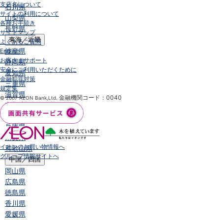
支店名について
石川県
サイトの利用について
山梨県
各種お手続き
長野県
サイトマップ
東海／近畿
よくあるご質問
岐阜県
English
お客さまサポート
静岡県
安全にご利用いただくために
愛知県
金融犯罪対策
三重県
規定集
滋賀県
金融機関コード：0040
© 2007 AEON Bank,Ltd.
京都府
大阪府
兵庫県
奈良県
イオンのお買い物情報へ
和歌山県
グループ情報サイトへ
中国／四国
岡山県
広島県
徳島県
香川県
愛媛県