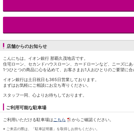
iAEON
AEON Pay
支払・入金・サービス
支払・入金
TOP
AEON Pay
口座振替サービス
店舗からのお知らせ
自動入金サービス
WEB即時決済サービス
こんにちは。イオン銀行 那覇久茂地店です。
スマホ決済アプリ
住宅ローン、セカンドハウスローン、カードローンなど、ニーズにあ
公営競技
1つひとつの商品に心を込めて、お客さまお1人おひとりのご要望に
サービス
Myステージ
イオン銀行は土日祝日も365日営業しております。
まずはお気軽にご相談にお立ち寄りください。
相続・税務のご相談
電子マネーWAON
スタッフ一同、心よりお待ちしております。
セキュリティ
インボイス
ご利用可能な駐車場
その他サービス
手数料
ご利用いただける駐車場は
こちら
からご確認ください。
金利
※
ご来店の際は、「駐車証明書」を取得しお持ちください。
キャンペーン