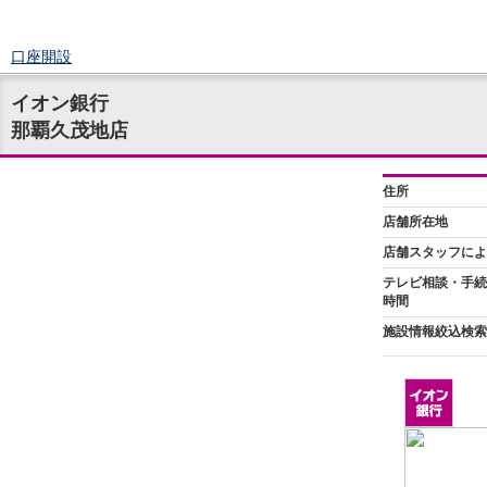
口座開設
ログイン
イオン銀行
チャット
那覇久茂地店
メニュー
商品・サービス
預金
円預金
TOP
普通預金
定期預金
積立式定期預金
外貨預金
TOP
外貨普通預金
外貨定期預金
外貨普通預金積立
資産運用
投資信託
TOP
証券口座開設
投信つみたて