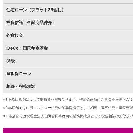
保険
保険
TOP
住宅ローン（フラット35含む）
個人年金保険
医療保険
投資信託（金融商品仲介）
がん保険
就業不能保険
外貨預金
認知症保険
海外旅行保険
iDeCo・国民年金基金
国内旅行傷害保険
スマホ保険
保険
傷害保険
介護保険
無担保ローン
カード
相続・税務相談
クレジットカード
デビットカード
インターネットバンキング
※1
保険は店舗によって取扱商品が異なります。特定の商品にご興味をお持ちの場
アプリ
※2
本店舗では山田エスクロー信託の業務提携店として相続（遺言信託・遺産整理
イオン銀行アプリ
TOP
※3
本店舗では税理士法人山田合同事務所の業務提携店として税務相談のお取扱い
通帳アプリ
イオン銀行PayB
イオングループアプリ