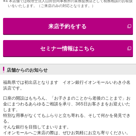
※4
本店舗では税理士法人山田合同事務所の業務提携店として税務相談のお取扱
いをいたします。（ご来店のみの対応となります。）
iAEON
AEON Pay
支払・入金・サービス
来店予約をする
支払・入金
TOP
AEON Pay
口座振替サービス
自動入金サービス
セミナー情報はこちら
WEB即時決済サービス
スマホ決済アプリ
公営競技
店舗からのお知らせ
サービス
Myステージ
福島県では初出店となります イオン銀行イオンモールいわき小名
相続・税務のご相談
浜店です。
電子マネーWAON
口座の開設はもちろん、「お子さまのことから老後のことまで」お
セキュリティ
金にまつわるあらゆるご相談を承り、365日お客さまをお迎えいた
インボイス
します。
その他サービス
特別な用事がなくてもふらりと立ち寄れる、そして何かを発見でき
手数料
る。
そんな銀行を目指してまいります。
金利
イオンモールへご来店の際は、ぜひお気軽にお立ち寄りください。
キャンペーン