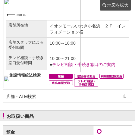
NISA
金銭信託
金銭信託のしくみ
取扱商品一覧
iDeCo・国民年金基金
iDeCo（個人型確定拠出年金）
国民年金基金
ロボアドバイザークラウドファンディング
TOP
WealthNavi for イオン銀行（ロボアドバイザー）
funds
まいクラウドファンディング
ローン
住宅ローン
新規お借入れの方
お借換えの方
店舗・ATM検索
フラット35
リ・バース60
カードローン
お取扱い商品
目的別ローン
目的別ローンマイページ
預金