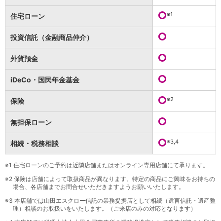
保険
保険
TOP
※1
住宅ローン
個人年金保険
医療保険
投資信託（金融商品仲介）
がん保険
就業不能保険
外貨預金
認知症保険
海外旅行保険
iDeCo・国民年金基金
国内旅行傷害保険
スマホ保険
※2
保険
傷害保険
介護保険
無担保ローン
カード
※3,4
相続・税務相談
クレジットカード
デビットカード
インターネットバンキング
※1
住宅ローンのご予約は近隣店舗またはオンライン専用店舗にて承ります。
アプリ
※2
保険は店舗によって取扱商品が異なります。特定の商品にご興味をお持ちの
場合、各店舗までお問合せいただきますようお願いいたします。
イオン銀行アプリ
TOP
通帳アプリ
※3
本店舗では山田エスクロー信託の業務提携店として相続（遺言信託・遺産整
理）相談のお取扱いをいたします。（ご来店のみの対応となります）
イオン銀行PayB
イオングループアプリ