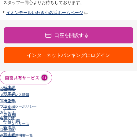
スタッフ一同心よりお待ちしております。
店舗・ATM
店舗
イオンモールいわき小名浜ホームページ
北海道・東北
北海道
青森県
口座を開設する
岩手県
宮城県
秋田県
インターネットバンキングにログイン
山形県
福島県
関東／北陸・甲信越
茨城県
栃木県
会社情報
群馬県
メンテナンス情報
電子公告
埼玉県
プライバシーポリシー
千葉県
お知らせ
東京都
各種方針
神奈川県
ニュースリリース
新潟県
採用情報
富山県
商品概要説明書一覧