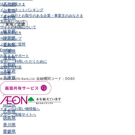
石川県
法人のお客さま
インターネットバンキング
山梨県
イオン銀行とお取引のある企業・事業主のみなさま
長野県
支店名について
東海／近畿
サイトの利用について
岐阜県
各種お手続き
静岡県
サイトマップ
よくあるご質問
愛知県
English
三重県
お客さまサポート
滋賀県
安全にご利用いただくために
京都府
金融犯罪対策
大阪府
規定集
兵庫県
金融機関コード：0040
© 2007 AEON Bank,Ltd.
奈良県
和歌山県
中国／四国
岡山県
イオンのお買い物情報へ
広島県
グループ情報サイトへ
徳島県
香川県
愛媛県