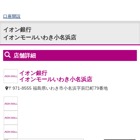
口座開設
ログイン
イオン銀行
チャット
イオンモールいわき小名浜店
メニュー
商品・サービス
預金
円預金
TOP
普通預金
定期預金
積立式定期預金
外貨預金
TOP
外貨普通預金
外貨定期預金
外貨普通預金積立
資産運用
投資信託
TOP
証券口座開設
投信つみたて