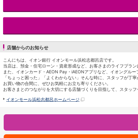
iAEON
AEON Pay
支払・入金・サービス
支払・入金
TOP
AEON Pay
口座振替サービス
店舗からのお知らせ
自動入金サービス
WEB即時決済サービス
こんにちは、イオン銀行 イオンモール浜松志都呂店です。
スマホ決済アプリ
当店は、預金・住宅ローン・資産形成など、お客さまのライフプラン
公営競技
また、イオンカード・AEON Pay・iAEONアプリなど、イオング
サービス
「ちょっと困った」「よくわからない」そんな時に、スタッフが丁寧
Myステージ
お買い物の合間に、ぜひお気軽にお立ち寄りください。
相続・税務のご相談
お客さまとのつながりを大切にする店舗づくりを目指して、スタッフ
電子マネーWAON
イオンモール浜松志都呂ホームページ
セキュリティ
インボイス
その他サービス
手数料
金利
キャンペーン