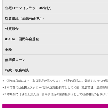
保険
保険
TOP
住宅ローン（フラット35含む）
個人年金保険
医療保険
投資信託（金融商品仲介）
がん保険
就業不能保険
外貨預金
認知症保険
海外旅行保険
iDeCo・国民年金基金
国内旅行傷害保険
スマホ保険
保険
傷害保険
介護保険
無担保ローン
カード
相続・税務相談
クレジットカード
デビットカード
インターネットバンキング
※1
保険は店舗によって取扱商品が異なります。特定の商品にご興味をお持ちの場
アプリ
※2
本店舗では山田エスクロー信託の業務提携店として相続（遺言信託・遺産整理
イオン銀行アプリ
TOP
※3
本店舗では税理士法人山田合同事務所の業務提携店として税務相談のお取扱い
通帳アプリ
イオン銀行PayB
イオングループアプリ