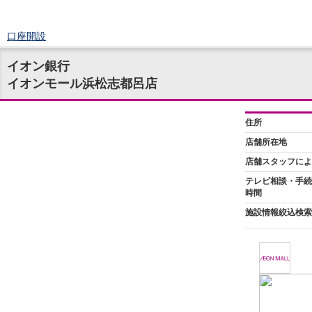
口座開設
ログイン
イオン銀行
チャット
イオンモール浜松志都呂店
メニュー
商品・サービス
預金
円預金
TOP
普通預金
定期預金
積立式定期預金
外貨預金
TOP
外貨普通預金
外貨定期預金
外貨普通預金積立
資産運用
投資信託
TOP
証券口座開設
投信つみたて