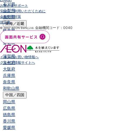
石川県
お客さまサポート
山梨県
安全にご利用いただくために
金融犯罪対策
長野県
規定集
東海／近畿
金融機関コード：0040
© 2007 AEON Bank,Ltd.
岐阜県
静岡県
愛知県
三重県
滋賀県
イオンのお買い物情報へ
京都府
グループ情報サイトへ
大阪府
兵庫県
奈良県
和歌山県
中国／四国
岡山県
広島県
徳島県
香川県
愛媛県