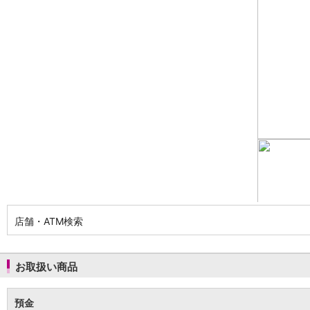
NISA
金銭信託
金銭信託のしくみ
取扱商品一覧
iDeCo・国民年金基金
iDeCo（個人型確定拠出年金）
国民年金基金
ロボアドバイザークラウドファンディング
TOP
WealthNavi for イオン銀行（ロボアドバイザー）
funds
まいクラウドファンディング
ローン
住宅ローン
新規お借入れの方
お借換えの方
店舗・ATM検索
フラット35
リ・バース60
カードローン
お取扱い商品
目的別ローン
目的別ローンマイページ
預金