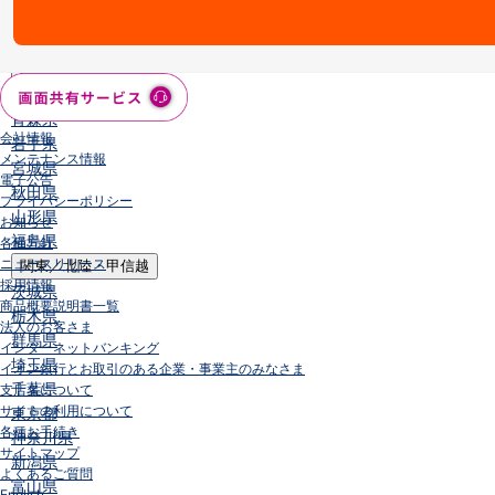
店舗・ATM
店舗
北海道・東北
北海道
青森県
会社情報
岩手県
メンテナンス情報
宮城県
電子公告
秋田県
プライバシーポリシー
山形県
お知らせ
福島県
各種方針
ニュースリリース
関東／北陸・甲信越
採用情報
茨城県
商品概要説明書一覧
栃木県
法人のお客さま
群馬県
インターネットバンキング
埼玉県
イオン銀行とお取引のある企業・事業主のみなさま
千葉県
支店名について
サイトの利用について
東京都
各種お手続き
神奈川県
サイトマップ
新潟県
よくあるご質問
富山県
English