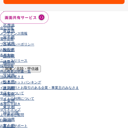
店舗・ATM
店舗
北海道・東北
北海道
会社情報
青森県
メンテナンス情報
岩手県
電子公告
宮城県
プライバシーポリシー
秋田県
お知らせ
各種方針
山形県
ニュースリリース
福島県
採用情報
関東／北陸・甲信越
商品概要説明書一覧
茨城県
法人のお客さま
栃木県
インターネットバンキング
イオン銀行とお取引のある企業・事業主のみなさま
群馬県
支店名について
埼玉県
サイトの利用について
千葉県
各種お手続き
東京都
サイトマップ
神奈川県
よくあるご質問
新潟県
English
富山県
お客さまサポート