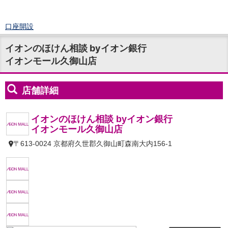
口座開設
ログイン
イオンのほけん相談 byイオン銀行
チャット
イオンモール久御山店
メニュー
商品・サービス
預金
円預金
TOP
普通預金
定期預金
積立式定期預金
外貨預金
TOP
外貨普通預金
外貨定期預金
外貨普通預金積立
資産運用
投資信託
TOP
証券口座開設
投信つみたて