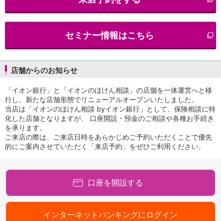
iAEON
AEON Pay
支払・入金・サービス
セミナー情報はこちら
支払・入金
TOP
AEON Pay
口座振替サービス
店舗からのお知らせ
自動入金サービス
WEB即時決済サービス
「イオン銀行」と「イオンのほけん相談」の店舗を一体運営へと移
スマホ決済アプリ
行し、新たな店舗形態でリニューアルオープンいたしました。
当店は「イオンのほけん相談 byイオン銀行」として、保険相談に特
公営競技
化した店舗となりますが、 口座開設・預金のご相談や各種お手続き
サービス
を承ります。
Myステージ
ご来店の際は、ご来店日時をあらかじめご予約いただくことで優先
相続・税務のご相談
的にご案内させていただく「来店予約」をぜひご利用ください。
電子マネーWAON
セキュリティ
インボイス
口座を開設する
その他サービス
手数料
金利
インターネットバンキングにログイン
キャンペーン