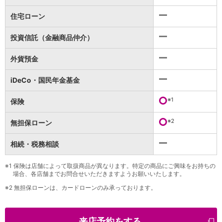
保険
保険
TOP
住宅ローン
個人年金保険
医療保険
投資信託（金融商品仲介）
がん保険
就業不能保険
外貨預金
認知症保険
海外旅行保険
iDeCo・国民年金基金
国内旅行傷害保険
スマホ保険
※1
保険
傷害保険
介護保険
※2
無担保ローン
カード
相続・税務相談
クレジットカード
デビットカード
インターネットバンキング
※1
保険は店舗によって取扱商品が異なります。特定の商品にご興味をお持ちの
場合、各店舗までお問合せいただきますようお願いいたします。
アプリ
※2
無担保ローンは、カードローンのみ承っております。
イオン銀行アプリ
TOP
通帳アプリ
イオン銀行PayB
来店予約をする
イオングループアプリ