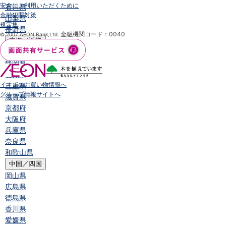
安全にご利用いただくために
石川県
金融犯罪対策
山梨県
規定集
長野県
金融機関コード：0040
© 2007 AEON Bank,Ltd.
東海／近畿
岐阜県
静岡県
愛知県
イオンのお買い物情報へ
三重県
グループ情報サイトへ
滋賀県
京都府
大阪府
兵庫県
奈良県
和歌山県
中国／四国
岡山県
広島県
徳島県
香川県
愛媛県