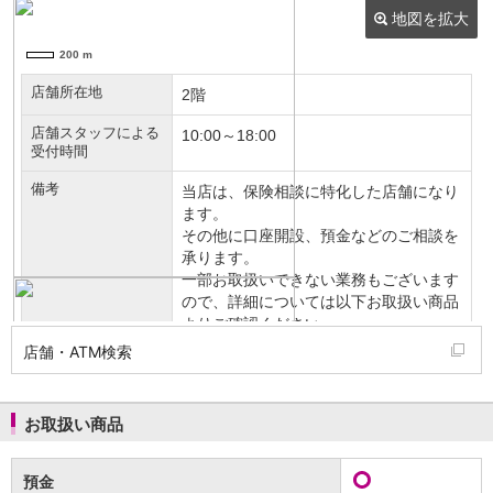
NISA
金銭信託
金銭信託のしくみ
取扱商品一覧
iDeCo・国民年金基金
iDeCo（個人型確定拠出年金）
国民年金基金
ロボアドバイザークラウドファンディング
TOP
WealthNavi for イオン銀行（ロボアドバイザー）
funds
まいクラウドファンディング
ローン
住宅ローン
新規お借入れの方
お借換えの方
店舗・ATM検索
フラット35
リ・バース60
カードローン
お取扱い商品
目的別ローン
目的別ローンマイページ
預金