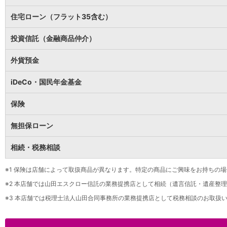
保険
保険
TOP
住宅ローン（フラット35含む）
個人年金保険
医療保険
投資信託（金融商品仲介）
がん保険
就業不能保険
外貨預金
認知症保険
海外旅行保険
iDeCo・国民年金基金
国内旅行傷害保険
スマホ保険
保険
傷害保険
介護保険
無担保ローン
カード
相続・税務相談
クレジットカード
デビットカード
インターネットバンキング
※1
保険は店舗によって取扱商品が異なります。特定の商品にご興味をお持ちの場
アプリ
※2
本店舗では山田エスクロー信託の業務提携店として相続（遺言信託・遺産整理
イオン銀行アプリ
TOP
※3
本店舗では税理士法人山田合同事務所の業務提携店として税務相談のお取扱い
通帳アプリ
イオン銀行PayB
イオングループアプリ