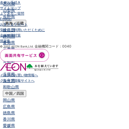
各種お手続き
石川県
サイトマップ
山梨県
よくあるご質問
長野県
English
東海／近畿
お客さまサポート
岐阜県
安全にご利用いただくために
金融犯罪対策
静岡県
規定集
愛知県
金融機関コード：0040
© 2007 AEON Bank,Ltd.
三重県
滋賀県
京都府
大阪府
兵庫県
イオンのお買い物情報へ
奈良県
グループ情報サイトへ
和歌山県
中国／四国
岡山県
広島県
徳島県
香川県
愛媛県