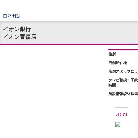
口座開設
ログイン
イオン銀行
チャット
イオン青森店
メニュー
商品・サービス
預金
円預金
TOP
普通預金
定期預金
積立式定期預金
外貨預金
TOP
外貨普通預金
外貨定期預金
外貨普通預金積立
資産運用
投資信託
TOP
証券口座開設
投信つみたて