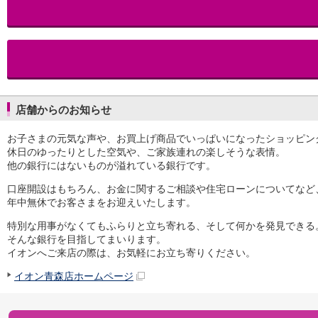
iAEON
AEON Pay
支払・入金・サービス
支払・入金
TOP
AEON Pay
口座振替サービス
店舗からのお知らせ
自動入金サービス
WEB即時決済サービス
お子さまの元気な声や、お買上げ商品でいっぱいになったショッピン
スマホ決済アプリ
休日のゆったりとした空気や、ご家族連れの楽しそうな表情。
公営競技
他の銀行にはないものが溢れている銀行です。
サービス
Myステージ
口座開設はもちろん、お金に関するご相談や住宅ローンについてなど
年中無休でお客さまをお迎えいたします。
相続・税務のご相談
電子マネーWAON
特別な用事がなくてもふらりと立ち寄れる、そして何かを発見できる
セキュリティ
そんな銀行を目指してまいります。
インボイス
イオンへご来店の際は、お気軽にお立ち寄りください。
その他サービス
イオン青森店ホームページ
手数料
金利
キャンペーン