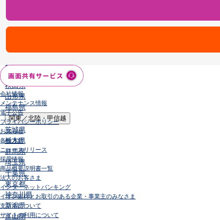
店舗・ATM
店舗
北海道・東北
北海道
青森県
岩手県
宮城県
秋田県
会社情報
山形県
メンテナンス情報
福島県
電子公告
関東／北陸・甲信越
プライバシーポリシー
茨城県
お知らせ
栃木県
各種方針
ニュースリリース
群馬県
採用情報
埼玉県
商品概要説明書一覧
千葉県
法人のお客さま
東京都
インターネットバンキング
神奈川県
イオン銀行とお取引のある企業・事業主のみなさま
新潟県
支店名について
サイトの利用について
富山県