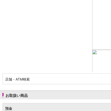
NISA
金銭信託
金銭信託のしくみ
取扱商品一覧
iDeCo・国民年金基金
iDeCo（個人型確定拠出年金）
国民年金基金
ロボアドバイザークラウドファンディング
TOP
WealthNavi for イオン銀行（ロボアドバイザー）
funds
まいクラウドファンディング
ローン
住宅ローン
新規お借入れの方
お借換えの方
店舗・ATM検索
フラット35
リ・バース60
カードローン
お取扱い商品
目的別ローン
目的別ローンマイページ
預金