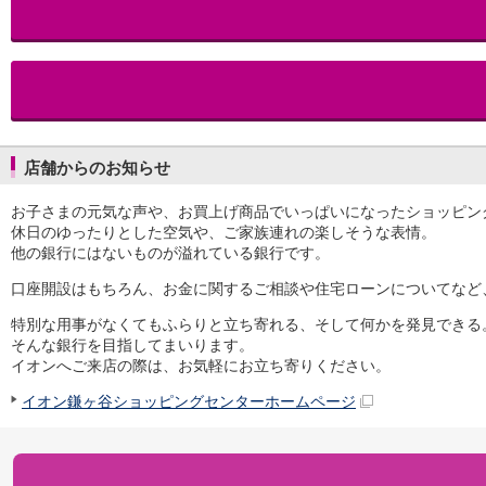
iAEON
AEON Pay
支払・入金・サービス
支払・入金
TOP
AEON Pay
口座振替サービス
店舗からのお知らせ
自動入金サービス
WEB即時決済サービス
お子さまの元気な声や、お買上げ商品でいっぱいになったショッピン
スマホ決済アプリ
休日のゆったりとした空気や、ご家族連れの楽しそうな表情。
公営競技
他の銀行にはないものが溢れている銀行です。
サービス
Myステージ
口座開設はもちろん、お金に関するご相談や住宅ローンについてなど
相続・税務のご相談
特別な用事がなくてもふらりと立ち寄れる、そして何かを発見できる
電子マネーWAON
そんな銀行を目指してまいります。
セキュリティ
イオンへご来店の際は、お気軽にお立ち寄りください。
インボイス
イオン鎌ヶ谷ショッピングセンターホームページ
その他サービス
手数料
金利
キャンペーン