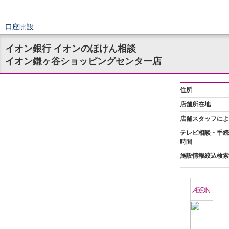
口座開設
ログイン
イオン銀行 イオンのほけん相談
チャット
イオン鎌ヶ谷ショッピングセンター店
メニュー
商品・サービス
預金
円預金
TOP
普通預金
定期預金
積立式定期預金
外貨預金
TOP
外貨普通預金
外貨定期預金
外貨普通預金積立
資産運用
投資信託
TOP
証券口座開設
投信つみたて