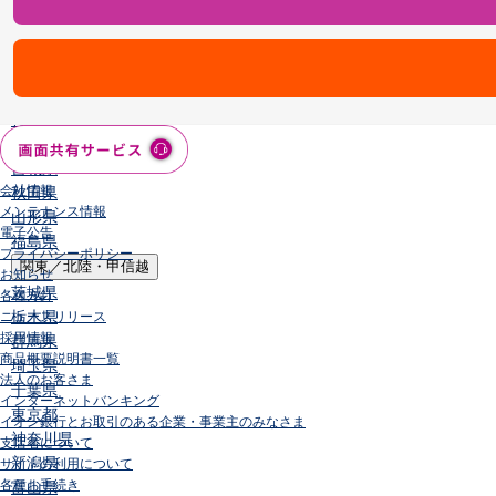
店舗・ATM
店舗
北海道・東北
北海道
青森県
岩手県
宮城県
会社情報
秋田県
メンテナンス情報
山形県
電子公告
福島県
プライバシーポリシー
関東／北陸・甲信越
お知らせ
茨城県
各種方針
栃木県
ニュースリリース
採用情報
群馬県
商品概要説明書一覧
埼玉県
法人のお客さま
千葉県
インターネットバンキング
東京都
イオン銀行とお取引のある企業・事業主のみなさま
神奈川県
支店名について
新潟県
サイトの利用について
各種お手続き
富山県