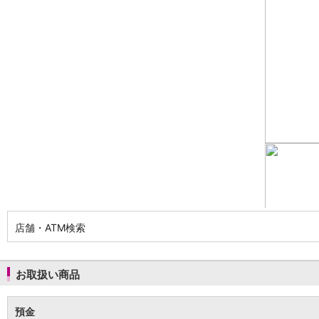
NISA
金銭信託
金銭信託のしくみ
取扱商品一覧
iDeCo・国民年金基金
iDeCo（個人型確定拠出年金）
国民年金基金
ロボアドバイザークラウドファンディング
TOP
WealthNavi for イオン銀行（ロボアドバイザー）
funds
まいクラウドファンディング
ローン
住宅ローン
新規お借入れの方
お借換えの方
店舗・ATM検索
フラット35
リ・バース60
カードローン
お取扱い商品
目的別ローン
目的別ローンマイページ
預金