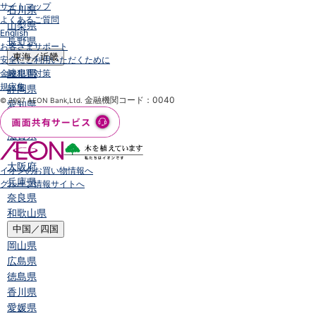
サイトマップ
石川県
よくあるご質問
山梨県
English
長野県
お客さまサポート
東海／近畿
安全にご利用いただくために
岐阜県
金融犯罪対策
規定集
静岡県
金融機関コード：0040
© 2007 AEON Bank,Ltd.
愛知県
三重県
滋賀県
京都府
大阪府
イオンのお買い物情報へ
兵庫県
グループ情報サイトへ
奈良県
和歌山県
中国／四国
岡山県
広島県
徳島県
香川県
愛媛県