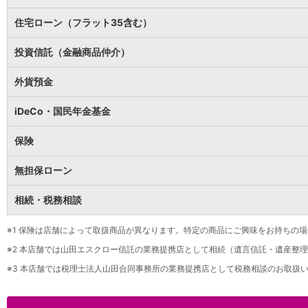
保険
保険
TOP
住宅ローン（フラット35含む）
個人年金保険
医療保険
投資信託（金融商品仲介）
がん保険
就業不能保険
外貨預金
認知症保険
海外旅行保険
iDeCo・国民年金基金
国内旅行傷害保険
スマホ保険
保険
傷害保険
介護保険
無担保ローン
カード
相続・税務相談
クレジットカード
デビットカード
インターネットバンキング
※1
保険は店舗によって取扱商品が異なります。特定の商品にご興味をお持ちの場
アプリ
※2
本店舗では山田エスクロー信託の業務提携店として相続（遺言信託・遺産整理
イオン銀行アプリ
TOP
※3
本店舗では税理士法人山田合同事務所の業務提携店として税務相談のお取扱い
通帳アプリ
イオン銀行PayB
イオングループアプリ