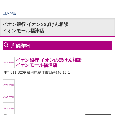
口座開設
ログイン
イオン銀行 イオンのほけん相談
チャット
イオンモール福津店
メニュー
商品・サービス
預金
円預金
TOP
普通預金
定期預金
積立式定期預金
外貨預金
TOP
外貨普通預金
外貨定期預金
外貨普通預金積立
資産運用
投資信託
TOP
証券口座開設
投信つみたて