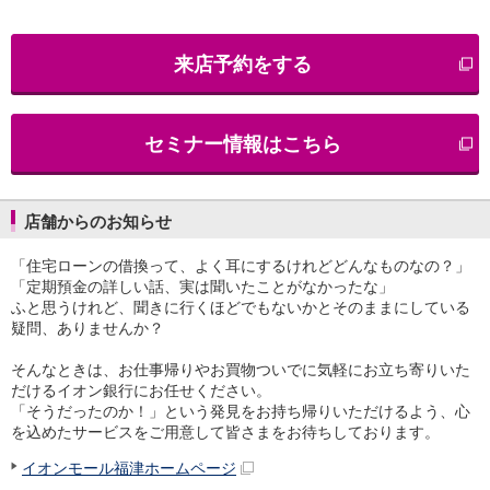
iAEON
AEON Pay
来店予約をする
支払・入金・サービス
支払・入金
TOP
AEON Pay
セミナー情報はこちら
口座振替サービス
自動入金サービス
WEB即時決済サービス
スマホ決済アプリ
店舗からのお知らせ
公営競技
「住宅ローンの借換って、よく耳にするけれどどんなものなの？」
サービス
「定期預金の詳しい話、実は聞いたことがなかったな」
Myステージ
ふと思うけれど、聞きに行くほどでもないかとそのままにしている
相続・税務のご相談
疑問、ありませんか？
電子マネーWAON
セキュリティ
そんなときは、お仕事帰りやお買物ついでに気軽にお立ち寄りいた
インボイス
だけるイオン銀行にお任せください。
その他サービス
「そうだったのか！」という発見をお持ち帰りいただけるよう、心
を込めたサービスをご用意して皆さまをお待ちしております。
手数料
金利
イオンモール福津ホームページ
キャンペーン