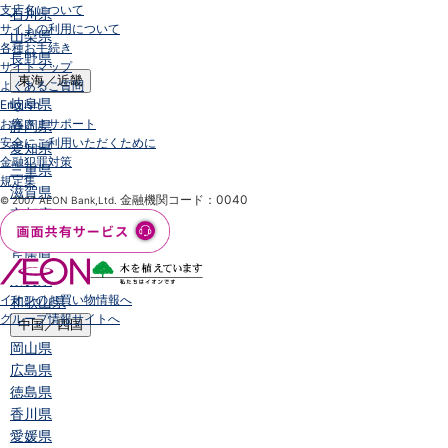
支店名について
石川県
サイトの利用について
山梨県
各種お手続き
長野県
サイトマップ
東海／近畿
よくあるご質問
岐阜県
English
お客さまサポート
静岡県
安全にご利用いただくために
愛知県
金融犯罪対策
三重県
規定集
滋賀県
金融機関コード：0040
© 2007 AEON Bank,Ltd.
京都府
大阪府
兵庫県
奈良県
イオンのお買い物情報へ
和歌山県
グループ情報サイトへ
中国／四国
岡山県
広島県
徳島県
香川県
愛媛県