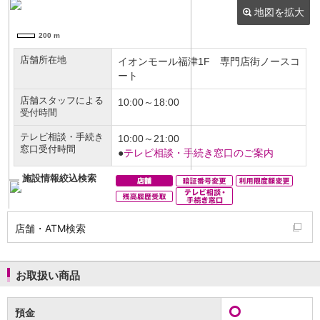
NISA
金銭信託
金銭信託のしくみ
取扱商品一覧
iDeCo・国民年金基金
iDeCo（個人型確定拠出年金）
国民年金基金
ロボアドバイザークラウドファンディング
TOP
WealthNavi for イオン銀行（ロボアドバイザー）
funds
まいクラウドファンディング
ローン
住宅ローン
新規お借入れの方
お借換えの方
店舗・ATM検索
フラット35
リ・バース60
カードローン
お取扱い商品
目的別ローン
目的別ローンマイページ
預金