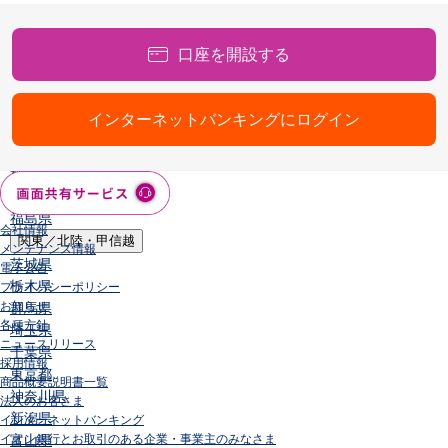
店舗・ATM
店舗
口座を開設する
北海道・東北
北海道
青森県
インターネットバンキングにログイン
岩手県
宮城県
秋田県
山形県
福島県
会社情報
関東／北陸・甲信越
メンテナンス情報
茨城県
電子公告
栃木県
プライバシーポリシー
お知らせ
群馬県
各種方針
埼玉県
ニュースリリース
千葉県
採用情報
東京都
商品概要説明書一覧
神奈川県
法人のお客さま
新潟県
インターネットバンキング
イオン銀行とお取引のある企業・事業主のみなさま
富山県