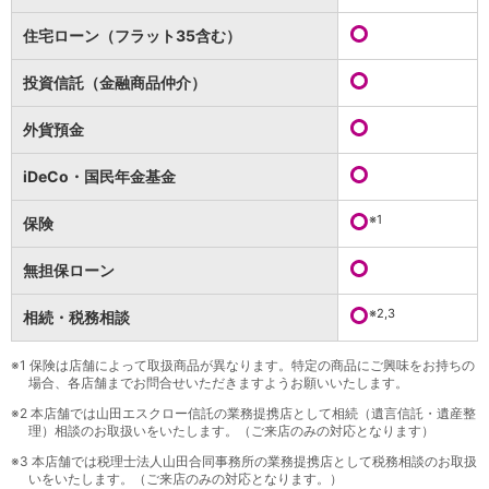
保険
保険
TOP
住宅ローン（フラット35含む）
個人年金保険
医療保険
投資信託（金融商品仲介）
がん保険
就業不能保険
外貨預金
認知症保険
海外旅行保険
iDeCo・国民年金基金
国内旅行傷害保険
スマホ保険
※1
保険
傷害保険
介護保険
無担保ローン
カード
※2,3
相続・税務相談
クレジットカード
デビットカード
インターネットバンキング
※1
保険は店舗によって取扱商品が異なります。特定の商品にご興味をお持ちの
場合、各店舗までお問合せいただきますようお願いいたします。
アプリ
※2
本店舗では山田エスクロー信託の業務提携店として相続（遺言信託・遺産整
イオン銀行アプリ
TOP
理）相談のお取扱いをいたします。（ご来店のみの対応となります）
通帳アプリ
※3
本店舗では税理士法人山田合同事務所の業務提携店として税務相談のお取扱
イオン銀行PayB
いをいたします。（ご来店のみの対応となります。）
イオングループアプリ