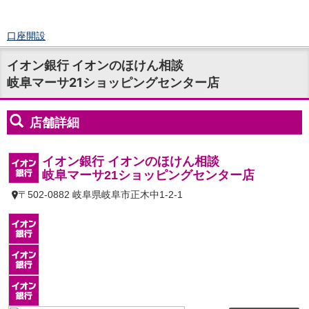
口座開設
ログイン
イオン銀行 イオンのほけん相談
チャット
岐阜マーサ21ショッピングセンター店
メニュー
商品・サービス
預金
円預金
TOP
普通預金
定期預金
積立式定期預金
外貨預金
TOP
外貨普通預金
外貨定期預金
外貨普通預金積立
資産運用
投資信託
TOP
証券口座開設
投信つみたて