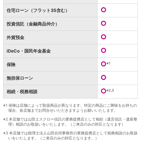
保険
保険
TOP
住宅ローン（フラット35含む）
個人年金保険
医療保険
投資信託（金融商品仲介）
がん保険
就業不能保険
外貨預金
認知症保険
海外旅行保険
iDeCo・国民年金基金
国内旅行傷害保険
スマホ保険
※1
保険
傷害保険
介護保険
無担保ローン
カード
※2,3
相続・税務相談
クレジットカード
デビットカード
インターネットバンキング
※1
保険は店舗によって取扱商品が異なります。特定の商品にご興味をお持ちの
場合、各店舗までお問合せいただきますようお願いいたします。
アプリ
※2
本店舗では山田エスクロー信託の業務提携店として相続（遺言信託・遺産整
イオン銀行アプリ
TOP
理）相談のお取扱いをいたします。（ご来店のみの対応となります）
通帳アプリ
※3
本店舗では税理士法人山田合同事務所の業務提携店として税務相談のお取扱
イオン銀行PayB
いをいたします。（ご来店のみの対応となります。）
イオングループアプリ