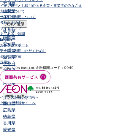
石川県
イオン銀行とお取引のある企業・事業主のみなさま
山梨県
支店名について
サイトの利用について
長野県
各種お手続き
東海／近畿
サイトマップ
岐阜県
よくあるご質問
静岡県
English
愛知県
お客さまサポート
三重県
安全にご利用いただくために
金融犯罪対策
滋賀県
規定集
京都府
金融機関コード：0040
© 2007 AEON Bank,Ltd.
大阪府
兵庫県
奈良県
和歌山県
中国／四国
イオンのお買い物情報へ
グループ情報サイトへ
岡山県
広島県
徳島県
香川県
愛媛県