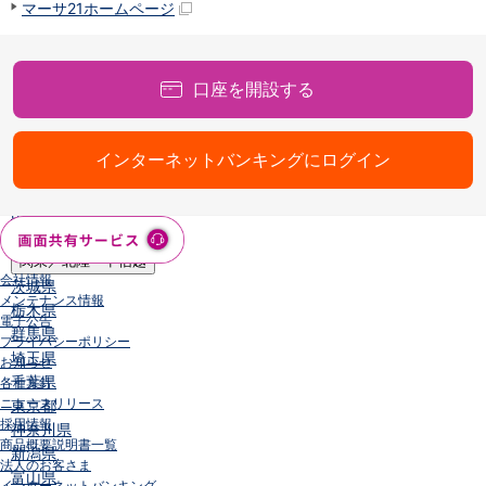
マーサ21ホームページ
店舗・ATM
店舗
北海道・東北
口座を開設する
北海道
青森県
岩手県
インターネットバンキングにログイン
宮城県
秋田県
山形県
福島県
関東／北陸・甲信越
会社情報
茨城県
メンテナンス情報
栃木県
電子公告
群馬県
プライバシーポリシー
埼玉県
お知らせ
千葉県
各種方針
ニュースリリース
東京都
採用情報
神奈川県
商品概要説明書一覧
新潟県
法人のお客さま
富山県
インターネットバンキング