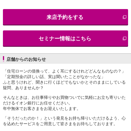
iAEON
AEON Pay
来店予約をする
支払・入金・サービス
支払・入金
TOP
AEON Pay
セミナー情報はこちら
口座振替サービス
自動入金サービス
WEB即時決済サービス
スマホ決済アプリ
店舗からのお知らせ
公営競技
「住宅ローンの借換って、よく耳にするけれどどんなものなの？」
サービス
「定期預金の詳しい話、実は聞いたことがなかったな」
Myステージ
ふと思うけれど、聞きに行くほどでもないかとそのままにしている
相続・税務のご相談
疑問、ありませんか？
電子マネーWAON
セキュリティ
そんなときは、お仕事帰りやお買物ついでに気軽にお立ち寄りいた
だけるイオン銀行にお任せください。
インボイス
年中無休でお客さまをお迎えいたします。
その他サービス
手数料
「そうだったのか！」という発見をお持ち帰りいただけるよう、心
金利
を込めたサービスをご用意して皆さまをお待ちしております。
キャンペーン