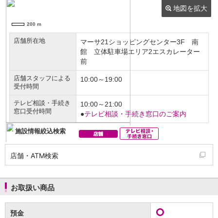
NISA
金銭信託
金銭信託のしくみ
取扱商品一覧
iDeCo・国民年金基金
iDeCo（個人型確定拠出年金）
国民年金基金
ロボアドバイザークラウドファンディング
TOP
WealthNavi for イオン銀行（ロボアドバイザー）
funds
まいクラウドファンディング
ローン
住宅ローン
新規お借入れの方
お借換えの方
店舗・ATM検索
フラット35
リ・バース60
カードローン
お取扱い商品
目的別ローン
目的別ローンマイページ
預金