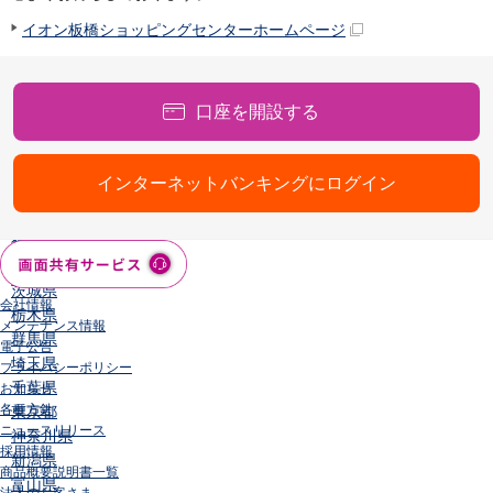
店舗・ATM
イオン板橋ショッピングセンターホームページ
店舗
北海道・東北
北海道
口座を開設する
青森県
岩手県
宮城県
インターネットバンキングにログイン
秋田県
山形県
福島県
関東／北陸・甲信越
茨城県
会社情報
栃木県
メンテナンス情報
群馬県
電子公告
埼玉県
プライバシーポリシー
千葉県
お知らせ
各種方針
東京都
ニュースリリース
神奈川県
採用情報
新潟県
商品概要説明書一覧
富山県
法人のお客さま