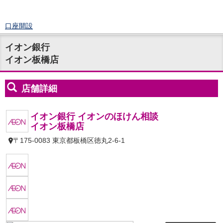
口座開設
ログイン
イオン銀行
チャット
イオン板橋店
メニュー
商品・サービス
預金
円預金
TOP
普通預金
定期預金
積立式定期預金
外貨預金
TOP
外貨普通預金
外貨定期預金
外貨普通預金積立
資産運用
投資信託
TOP
証券口座開設
投信つみたて