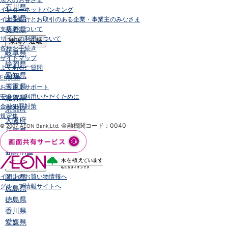
石川県
インターネットバンキング
山梨県
イオン銀行とお取引のある企業・事業主のみなさま
支店名について
長野県
サイトの利用について
東海／近畿
各種お手続き
岐阜県
サイトマップ
静岡県
よくあるご質問
愛知県
English
三重県
お客さまサポート
安全にご利用いただくために
滋賀県
金融犯罪対策
京都府
規定集
大阪府
金融機関コード：0040
© 2007 AEON Bank,Ltd.
兵庫県
奈良県
和歌山県
中国／四国
イオンのお買い物情報へ
岡山県
グループ情報サイトへ
広島県
徳島県
香川県
愛媛県