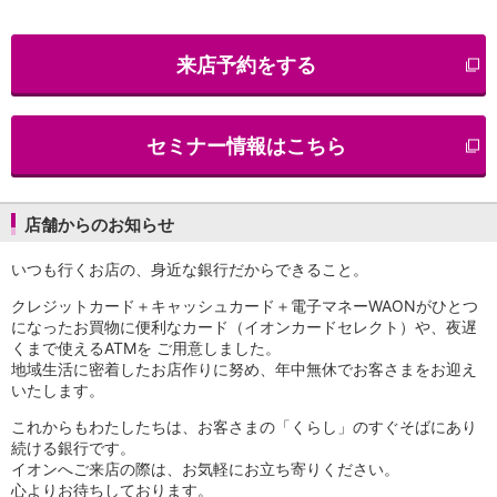
iAEON
AEON Pay
来店予約をする
支払・入金・サービス
支払・入金
TOP
AEON Pay
セミナー情報はこちら
口座振替サービス
自動入金サービス
WEB即時決済サービス
スマホ決済アプリ
店舗からのお知らせ
公営競技
いつも行くお店の、身近な銀行だからできること。
サービス
Myステージ
クレジットカード＋キャッシュカード＋電子マネーWAONがひとつ
相続・税務のご相談
になったお買物に便利なカード（イオンカードセレクト）や、夜遅
電子マネーWAON
くまで使えるATMを ご用意しました。
セキュリティ
地域生活に密着したお店作りに努め、年中無休でお客さまをお迎え
いたします。
インボイス
その他サービス
これからもわたしたちは、お客さまの「くらし」のすぐそばにあり
手数料
続ける銀行です。
金利
イオンへご来店の際は、お気軽にお立ち寄りください。
キャンペーン
心よりお待ちしております。