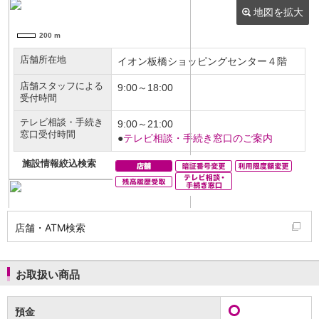
NISA
金銭信託
金銭信託のしくみ
取扱商品一覧
iDeCo・国民年金基金
iDeCo（個人型確定拠出年金）
国民年金基金
ロボアドバイザークラウドファンディング
TOP
WealthNavi for イオン銀行（ロボアドバイザー）
funds
まいクラウドファンディング
ローン
住宅ローン
新規お借入れの方
お借換えの方
店舗・ATM検索
フラット35
リ・バース60
カードローン
お取扱い商品
目的別ローン
目的別ローンマイページ
預金