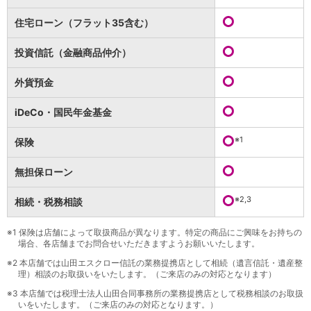
保険
保険
TOP
住宅ローン（フラット35含む）
個人年金保険
医療保険
投資信託（金融商品仲介）
がん保険
就業不能保険
外貨預金
認知症保険
海外旅行保険
iDeCo・国民年金基金
国内旅行傷害保険
スマホ保険
※1
保険
傷害保険
介護保険
無担保ローン
カード
※2,3
相続・税務相談
クレジットカード
デビットカード
インターネットバンキング
※1
保険は店舗によって取扱商品が異なります。特定の商品にご興味をお持ちの
場合、各店舗までお問合せいただきますようお願いいたします。
アプリ
※2
本店舗では山田エスクロー信託の業務提携店として相続（遺言信託・遺産整
イオン銀行アプリ
TOP
理）相談のお取扱いをいたします。（ご来店のみの対応となります）
通帳アプリ
※3
本店舗では税理士法人山田合同事務所の業務提携店として税務相談のお取扱
イオン銀行PayB
いをいたします。（ご来店のみの対応となります。）
イオングループアプリ