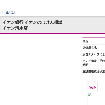
口座開設
ログイン
イオン銀行 イオンのほけん相談
チャット
イオン清水店
メニュー
商品・サービス
預金
円預金
TOP
普通預金
定期預金
積立式定期預金
外貨預金
TOP
外貨普通預金
外貨定期預金
外貨普通預金積立
資産運用
投資信託
TOP
証券口座開設
投信つみたて