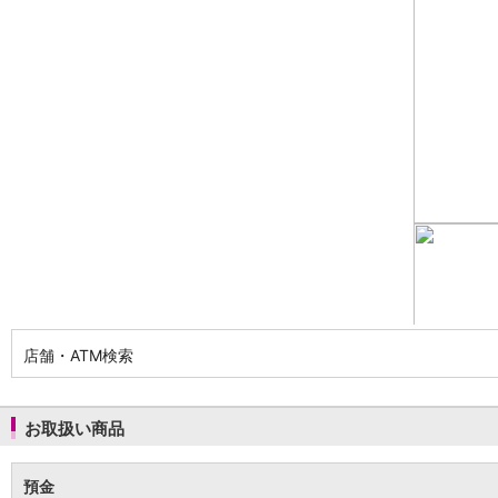
NISA
金銭信託
金銭信託のしくみ
取扱商品一覧
iDeCo・国民年金基金
iDeCo（個人型確定拠出年金）
国民年金基金
ロボアドバイザークラウドファンディング
TOP
WealthNavi for イオン銀行（ロボアドバイザー）
funds
まいクラウドファンディング
ローン
住宅ローン
新規お借入れの方
お借換えの方
店舗・ATM検索
フラット35
リ・バース60
カードローン
お取扱い商品
目的別ローン
目的別ローンマイページ
預金