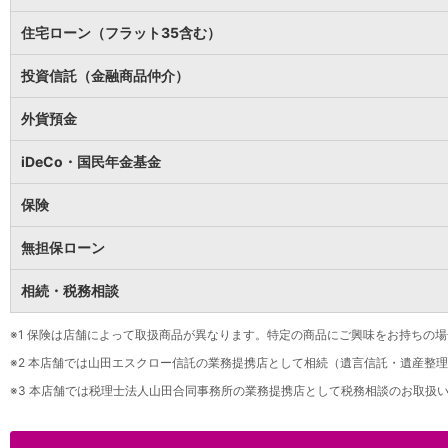
保険
保険
TOP
住宅ローン（フラット35含む）
個人年金保険
医療保険
投資信託（金融商品仲介）
がん保険
就業不能保険
外貨預金
認知症保険
海外旅行保険
iDeCo・国民年金基金
国内旅行傷害保険
スマホ保険
保険
傷害保険
介護保険
無担保ローン
カード
相続・税務相談
クレジットカード
デビットカード
インターネットバンキング
※1
保険は店舗によって取扱商品が異なります。特定の商品にご興味をお持ちの場
アプリ
※2
本店舗では山田エスクロー信託の業務提携店として相続（遺言信託・遺産整理
イオン銀行アプリ
TOP
※3
本店舗では税理士法人山田合同事務所の業務提携店として税務相談のお取扱い
通帳アプリ
イオン銀行PayB
イオングループアプリ