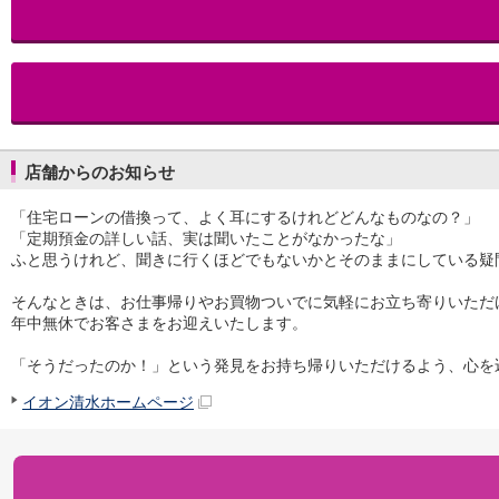
iAEON
AEON Pay
支払・入金・サービス
支払・入金
TOP
AEON Pay
口座振替サービス
店舗からのお知らせ
自動入金サービス
WEB即時決済サービス
「住宅ローンの借換って、よく耳にするけれどどんなものなの？」
スマホ決済アプリ
「定期預金の詳しい話、実は聞いたことがなかったな」
公営競技
ふと思うけれど、聞きに行くほどでもないかとそのままにしている疑
サービス
Myステージ
そんなときは、お仕事帰りやお買物ついでに気軽にお立ち寄りいただ
相続・税務のご相談
年中無休でお客さまをお迎えいたします。
電子マネーWAON
「そうだったのか！」という発見をお持ち帰りいただけるよう、心を
セキュリティ
インボイス
イオン清水ホームページ
その他サービス
手数料
金利
キャンペーン