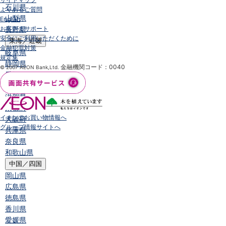
石川県
よくあるご質問
山梨県
English
お客さまサポート
長野県
安全にご利用いただくために
東海／近畿
金融犯罪対策
岐阜県
規定集
静岡県
金融機関コード：0040
© 2007 AEON Bank,Ltd.
愛知県
三重県
滋賀県
京都府
イオンのお買い物情報へ
大阪府
グループ情報サイトへ
兵庫県
奈良県
和歌山県
中国／四国
岡山県
広島県
徳島県
香川県
愛媛県