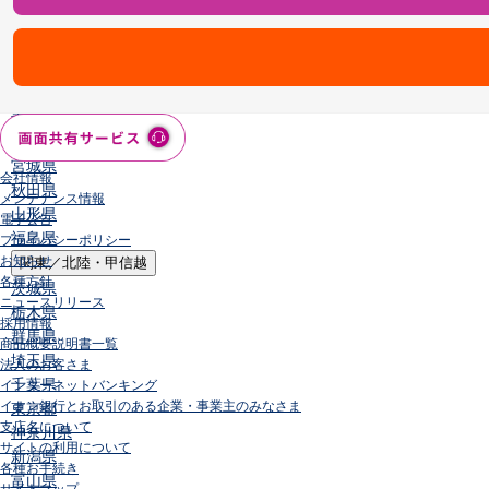
店舗・ATM
店舗
北海道・東北
北海道
青森県
岩手県
宮城県
会社情報
秋田県
メンテナンス情報
山形県
電子公告
福島県
プライバシーポリシー
お知らせ
関東／北陸・甲信越
各種方針
茨城県
ニュースリリース
栃木県
採用情報
群馬県
商品概要説明書一覧
埼玉県
法人のお客さま
千葉県
インターネットバンキング
イオン銀行とお取引のある企業・事業主のみなさま
東京都
支店名について
神奈川県
サイトの利用について
新潟県
各種お手続き
富山県
サイトマップ