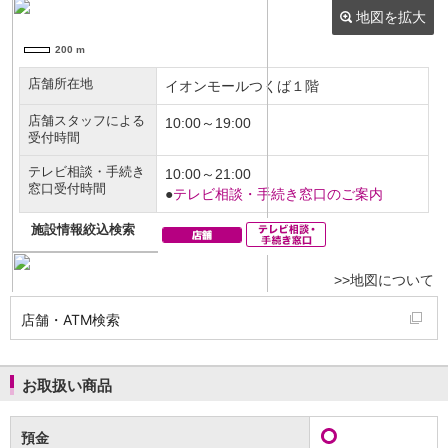
NISA
金銭信託
金銭信託のしくみ
取扱商品一覧
iDeCo・国民年金基金
iDeCo（個人型確定拠出年金）
国民年金基金
ロボアドバイザークラウドファンディング
TOP
WealthNavi for イオン銀行（ロボアドバイザー）
funds
まいクラウドファンディング
ローン
住宅ローン
新規お借入れの方
お借換えの方
店舗・ATM検索
フラット35
リ・バース60
カードローン
お取扱い商品
目的別ローン
目的別ローンマイページ
預金