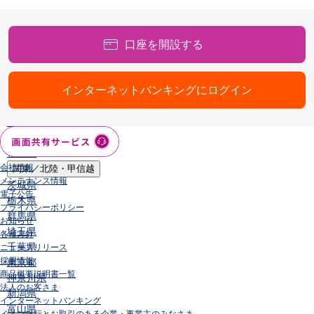
店舗・ATM
店舗
口座を開設する
北海道・東北
北海道
青森県
インターネットバンキングにログイン
岩手県
宮城県
秋田県
山形県
福島県
会社情報
関東／北陸・甲信越
メンテナンス情報
茨城県
電子公告
栃木県
プライバシーポリシー
群馬県
お知らせ
埼玉県
各種方針
千葉県
ニュースリリース
採用情報
東京都
商品概要説明書一覧
神奈川県
法人のお客さま
新潟県
インターネットバンキング
富山県
イオン銀行とお取引のある企業・事業主のみなさま