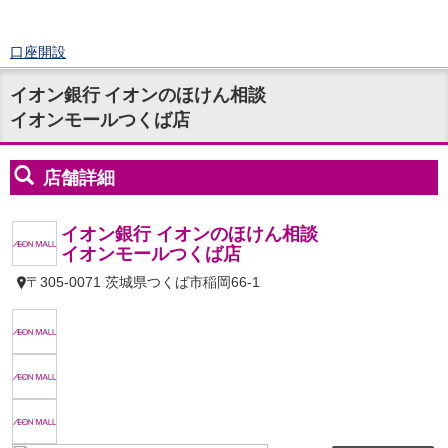
口座開設
ログイン
イオン銀行 イオンのほけん相談
チャット
イオンモールつくば店
メニュー
商品・サービス
預金
円預金
TOP
普通預金
定期預金
積立式定期預金
外貨預金
TOP
外貨普通預金
外貨定期預金
外貨普通預金積立
資産運用
投資信託
TOP
証券口座開設
投信つみたて