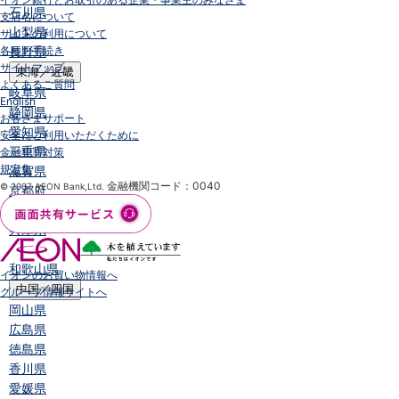
石川県
支店名について
山梨県
サイトの利用について
各種お手続き
長野県
サイトマップ
東海／近畿
よくあるご質問
岐阜県
English
静岡県
お客さまサポート
愛知県
安全にご利用いただくために
三重県
金融犯罪対策
規定集
滋賀県
金融機関コード：0040
© 2007 AEON Bank,Ltd.
京都府
大阪府
兵庫県
奈良県
和歌山県
イオンのお買い物情報へ
中国／四国
グループ情報サイトへ
岡山県
広島県
徳島県
香川県
愛媛県