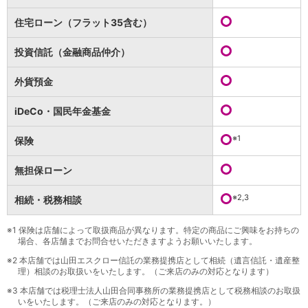
保険
保険
TOP
住宅ローン（フラット35含む）
個人年金保険
医療保険
投資信託（金融商品仲介）
がん保険
就業不能保険
外貨預金
認知症保険
海外旅行保険
iDeCo・国民年金基金
国内旅行傷害保険
スマホ保険
※1
保険
傷害保険
介護保険
無担保ローン
カード
※2,3
相続・税務相談
クレジットカード
デビットカード
インターネットバンキング
※1
保険は店舗によって取扱商品が異なります。特定の商品にご興味をお持ちの
場合、各店舗までお問合せいただきますようお願いいたします。
アプリ
※2
本店舗では山田エスクロー信託の業務提携店として相続（遺言信託・遺産整
イオン銀行アプリ
TOP
理）相談のお取扱いをいたします。（ご来店のみの対応となります）
通帳アプリ
※3
本店舗では税理士法人山田合同事務所の業務提携店として税務相談のお取扱
イオン銀行PayB
いをいたします。（ご来店のみの対応となります。）
イオングループアプリ