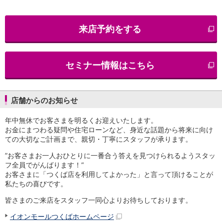
iAEON
AEON Pay
来店予約をする
支払・入金・サービス
支払・入金
TOP
AEON Pay
セミナー情報はこちら
口座振替サービス
自動入金サービス
WEB即時決済サービス
スマホ決済アプリ
店舗からのお知らせ
公営競技
年中無休でお客さまを明るくお迎えいたします。
サービス
お金にまつわる疑問や住宅ローンなど、身近な話題から将来に向け
Myステージ
ての大切なご計画まで、親切・丁寧にスタッフが承ります。
相続・税務のご相談
電子マネーWAON
”お客さまお一人おひとりに一番合う答えを見つけられるようスタッ
セキュリティ
フ全員でがんばります！”
お客さまに「つくば店を利用してよかった」と言って頂けることが
インボイス
私たちの喜びです。
その他サービス
手数料
皆さまのご来店をスタッフ一同心よりお待ちしております。
金利
イオンモールつくばホームページ
キャンペーン