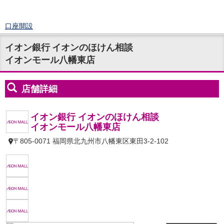
口座開設
ログイン
イオン銀行 イオンのほけん相談
チャット
イオンモール八幡東店
メニュー
商品・サービス
預金
円預金
TOP
普通預金
定期預金
積立式定期預金
外貨預金
TOP
外貨普通預金
外貨定期預金
外貨普通預金積立
資産運用
投資信託
TOP
証券口座開設
投信つみたて