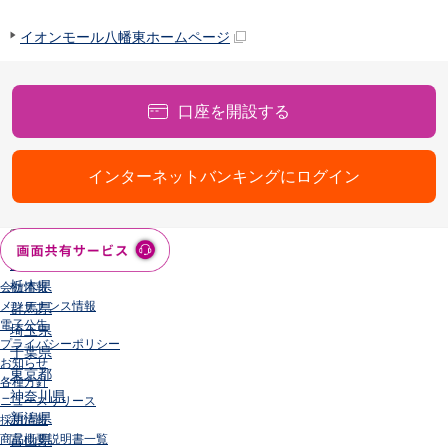
店舗・ATM
イオンモール八幡東ホームページ
店舗
北海道・東北
北海道
青森県
口座を開設する
岩手県
宮城県
秋田県
インターネットバンキングにログイン
山形県
福島県
関東／北陸・甲信越
茨城県
栃木県
会社情報
メンテナンス情報
群馬県
電子公告
埼玉県
プライバシーポリシー
千葉県
お知らせ
東京都
各種方針
神奈川県
ニュースリリース
新潟県
採用情報
商品概要説明書一覧
富山県