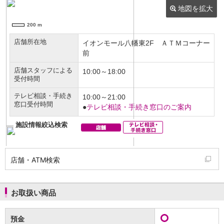
NISA
金銭信託
金銭信託のしくみ
取扱商品一覧
iDeCo・国民年金基金
iDeCo（個人型確定拠出年金）
国民年金基金
ロボアドバイザークラウドファンディング
TOP
WealthNavi for イオン銀行（ロボアドバイザー）
funds
まいクラウドファンディング
ローン
住宅ローン
新規お借入れの方
お借換えの方
店舗・ATM検索
フラット35
リ・バース60
カードローン
お取扱い商品
目的別ローン
目的別ローンマイページ
預金