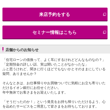
iAEON
AEON Pay
来店予約をする
支払・入金・サービス
支払・入金
TOP
AEON Pay
セミナー情報はこちら
口座振替サービス
自動入金サービス
WEB即時決済サービス
スマホ決済アプリ
店舗からのお知らせ
公営競技
「住宅ローンの借換って、よく耳にするけれどどんなものなの？」
サービス
「定期預金の詳しい話、実は聞いたことがなかったな」
Myステージ
ふと思うけれど、聞きに行くほどでもないかとそのままにしている
相続・税務のご相談
疑問、ありませんか？
電子マネーWAON
セキュリティ
そんなときは、お仕事帰りやお買物ついでに気軽にお立ち寄りいた
インボイス
だけるイオン銀行にお任せください。
その他サービス
年中無休でお客さまをお迎えいたします。
手数料
「そうだったのか！」という発見をお持ち帰りいただけるよう、心
金利
を込めたサービスをご用意して皆さまをお待ちしております。
キャンペーン