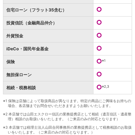
保険
保険
TOP
住宅ローン（フラット35含む）
個人年金保険
医療保険
投資信託（金融商品仲介）
がん保険
就業不能保険
外貨預金
認知症保険
海外旅行保険
iDeCo・国民年金基金
国内旅行傷害保険
スマホ保険
※1
保険
傷害保険
介護保険
無担保ローン
カード
※2,3
相続・税務相談
クレジットカード
デビットカード
インターネットバンキング
※1
保険は店舗によって取扱商品が異なります。特定の商品にご興味をお持ちの
場合、各店舗までお問合せいただきますようお願いいたします。
アプリ
※2
本店舗では山田エスクロー信託の業務提携店として相続（遺言信託・遺産整
イオン銀行アプリ
TOP
理）相談のお取扱いをいたします。（ご来店のみの対応となります）
通帳アプリ
※3
本店舗では税理士法人山田合同事務所の業務提携店として税務相談のお取扱
イオン銀行PayB
いをいたします。（ご来店のみの対応となります。）
イオングループアプリ