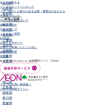
法人のお客さま
石川県
インターネットバンキング
山梨県
イオン銀行とお取引のある企業・事業主のみなさま
長野県
支店名について
東海／近畿
サイトの利用について
岐阜県
各種お手続き
サイトマップ
静岡県
よくあるご質問
愛知県
English
三重県
お客さまサポート
滋賀県
安全にご利用いただくために
京都府
金融犯罪対策
大阪府
規定集
兵庫県
金融機関コード：0040
© 2007 AEON Bank,Ltd.
奈良県
和歌山県
中国／四国
岡山県
イオンのお買い物情報へ
広島県
グループ情報サイトへ
徳島県
香川県
愛媛県