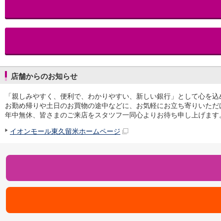
iAEON
AEON Pay
支払・入金・サービス
支払・入金
TOP
AEON Pay
口座振替サービス
店舗からのお知らせ
自動入金サービス
WEB即時決済サービス
「親しみやすく、便利で、わかりやすい、新しい銀行」として心を込
スマホ決済アプリ
お勤め帰りや土日のお買物の途中などに、お気軽にお立ち寄りいただ
公営競技
年中無休、皆さまのご来店をスタツフ一同心よりお待ち申し上げます
サービス
Myステージ
イオンモール東久留米ホームページ
相続・税務のご相談
電子マネーWAON
セキュリティ
インボイス
その他サービス
手数料
金利
キャンペーン