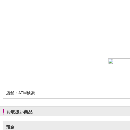
NISA
金銭信託
金銭信託のしくみ
取扱商品一覧
iDeCo・国民年金基金
iDeCo（個人型確定拠出年金）
国民年金基金
ロボアドバイザークラウドファンディング
TOP
WealthNavi for イオン銀行（ロボアドバイザー）
funds
まいクラウドファンディング
ローン
住宅ローン
新規お借入れの方
お借換えの方
店舗・ATM検索
フラット35
リ・バース60
カードローン
お取扱い商品
目的別ローン
目的別ローンマイページ
預金