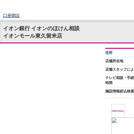
口座開設
ログイン
イオン銀行 イオンのほけん相談
チャット
イオンモール東久留米店
メニュー
商品・サービス
預金
円預金
TOP
普通預金
定期預金
積立式定期預金
外貨預金
TOP
外貨普通預金
外貨定期預金
外貨普通預金積立
資産運用
投資信託
TOP
証券口座開設
投信つみたて