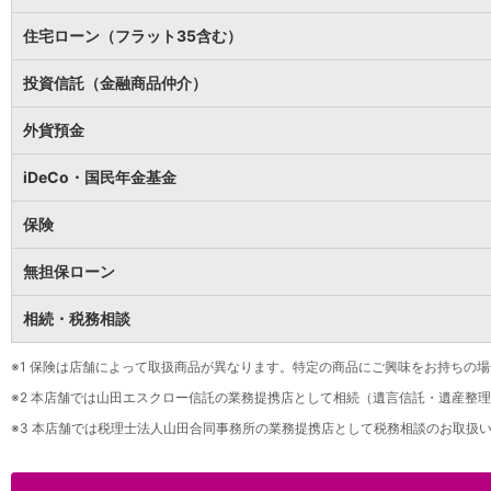
保険
保険
TOP
住宅ローン（フラット35含む）
個人年金保険
医療保険
投資信託（金融商品仲介）
がん保険
就業不能保険
外貨預金
認知症保険
海外旅行保険
iDeCo・国民年金基金
国内旅行傷害保険
スマホ保険
保険
傷害保険
介護保険
無担保ローン
カード
相続・税務相談
クレジットカード
デビットカード
インターネットバンキング
※1
保険は店舗によって取扱商品が異なります。特定の商品にご興味をお持ちの場
アプリ
※2
本店舗では山田エスクロー信託の業務提携店として相続（遺言信託・遺産整理
イオン銀行アプリ
TOP
※3
本店舗では税理士法人山田合同事務所の業務提携店として税務相談のお取扱い
通帳アプリ
イオン銀行PayB
イオングループアプリ