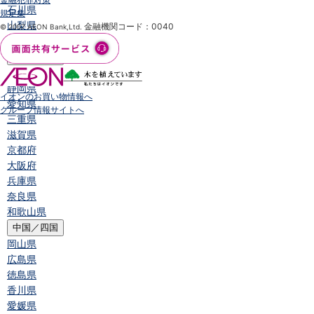
石川県
規定集
山梨県
金融機関コード：0040
© 2007 AEON Bank,Ltd.
長野県
東海／近畿
岐阜県
静岡県
イオンのお買い物情報へ
愛知県
グループ情報サイトへ
三重県
滋賀県
京都府
大阪府
兵庫県
奈良県
和歌山県
中国／四国
岡山県
広島県
徳島県
香川県
愛媛県