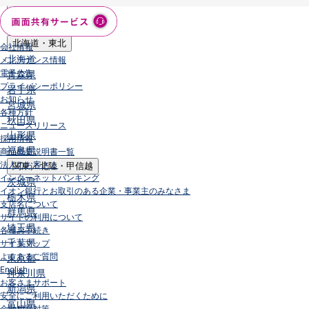
店舗・ATM
店舗
北海道・東北
会社情報
北海道
メンテナンス情報
電子公告
青森県
プライバシーポリシー
岩手県
お知らせ
宮城県
各種方針
秋田県
ニュースリリース
山形県
採用情報
福島県
商品概要説明書一覧
法人のお客さま
関東／北陸・甲信越
インターネットバンキング
茨城県
イオン銀行とお取引のある企業・事業主のみなさま
栃木県
支店名について
群馬県
サイトの利用について
埼玉県
各種お手続き
千葉県
サイトマップ
よくあるご質問
東京都
English
神奈川県
お客さまサポート
新潟県
安全にご利用いただくために
富山県
金融犯罪対策