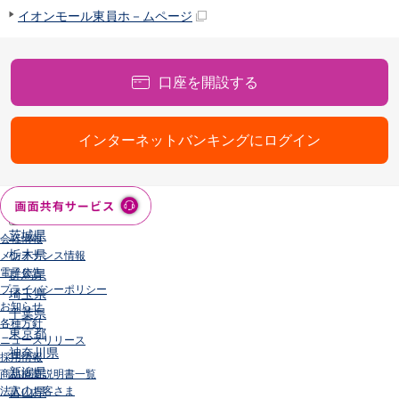
店舗・ATM
イオンモール東員ホ－ムページ
店舗
北海道・東北
北海道
口座を開設する
青森県
岩手県
宮城県
インターネットバンキングにログイン
秋田県
山形県
福島県
関東／北陸・甲信越
茨城県
会社情報
栃木県
メンテナンス情報
電子公告
群馬県
プライバシーポリシー
埼玉県
お知らせ
千葉県
各種方針
東京都
ニュースリリース
神奈川県
採用情報
新潟県
商品概要説明書一覧
法人のお客さま
富山県