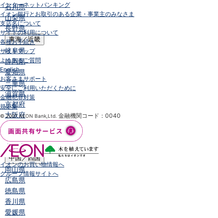
インターネットバンキング
石川県
イオン銀行とお取引のある企業・事業主のみなさま
山梨県
支店名について
長野県
サイトの利用について
東海／近畿
各種お手続き
岐阜県
サイトマップ
よくあるご質問
静岡県
English
愛知県
お客さまサポート
三重県
安全にご利用いただくために
滋賀県
金融犯罪対策
京都府
規定集
大阪府
金融機関コード：0040
© 2007 AEON Bank,Ltd.
兵庫県
奈良県
和歌山県
中国／四国
イオンのお買い物情報へ
岡山県
グループ情報サイトへ
広島県
徳島県
香川県
愛媛県