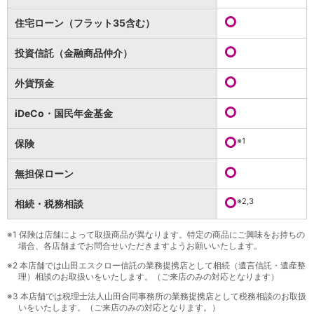
保険
保険
TOP
住宅ローン（フラット35含む）
個人年金保険
医療保険
投資信託（金融商品仲介）
がん保険
就業不能保険
外貨預金
認知症保険
海外旅行保険
iDeCo・国民年金基金
国内旅行傷害保険
スマホ保険
※1
保険
傷害保険
介護保険
無担保ローン
カード
※2,3
相続・税務相談
クレジットカード
デビットカード
インターネットバンキング
※1
保険は店舗によって取扱商品が異なります。特定の商品にご興味をお持ちの
場合、各店舗までお問合せいただきますようお願いいたします。
アプリ
※2
本店舗では山田エスクロー信託の業務提携店として相続（遺言信託・遺産整
イオン銀行アプリ
TOP
理）相談のお取扱いをいたします。（ご来店のみの対応となります）
通帳アプリ
※3
本店舗では税理士法人山田合同事務所の業務提携店として税務相談のお取扱
イオン銀行PayB
いをいたします。（ご来店のみの対応となります。）
イオングループアプリ