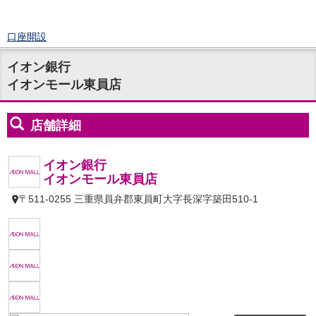
口座開設
ログイン
イオン銀行
チャット
イオンモール東員店
メニュー
商品・サービス
預金
円預金
TOP
普通預金
定期預金
積立式定期預金
外貨預金
TOP
外貨普通預金
外貨定期預金
外貨普通預金積立
資産運用
投資信託
TOP
証券口座開設
投信つみたて