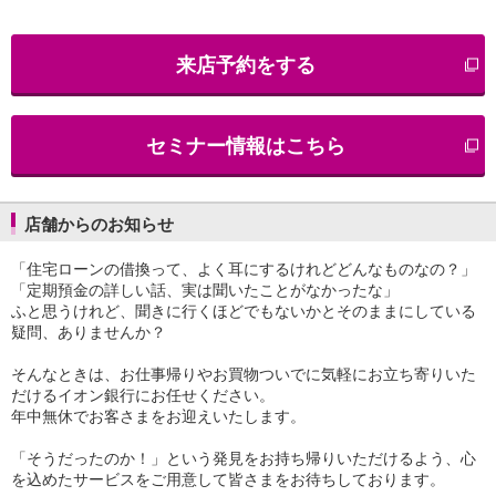
iAEON
AEON Pay
来店予約をする
支払・入金・サービス
支払・入金
TOP
AEON Pay
セミナー情報はこちら
口座振替サービス
自動入金サービス
WEB即時決済サービス
スマホ決済アプリ
店舗からのお知らせ
公営競技
「住宅ローンの借換って、よく耳にするけれどどんなものなの？」
サービス
「定期預金の詳しい話、実は聞いたことがなかったな」
Myステージ
ふと思うけれど、聞きに行くほどでもないかとそのままにしている
相続・税務のご相談
疑問、ありませんか？
電子マネーWAON
セキュリティ
そんなときは、お仕事帰りやお買物ついでに気軽にお立ち寄りいた
インボイス
だけるイオン銀行にお任せください。
その他サービス
年中無休でお客さまをお迎えいたします。
手数料
「そうだったのか！」という発見をお持ち帰りいただけるよう、心
金利
を込めたサービスをご用意して皆さまをお待ちしております。
キャンペーン