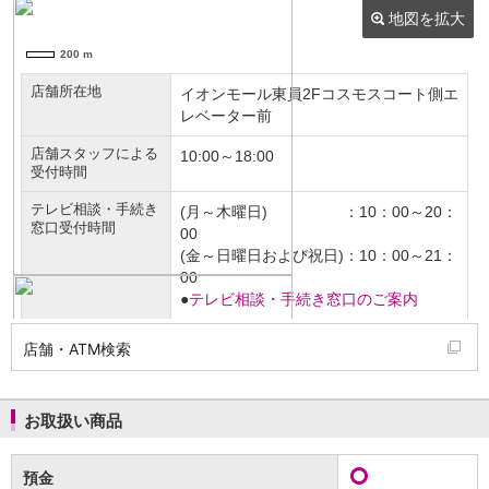
NISA
金銭信託
金銭信託のしくみ
取扱商品一覧
iDeCo・国民年金基金
iDeCo（個人型確定拠出年金）
国民年金基金
ロボアドバイザークラウドファンディング
TOP
WealthNavi for イオン銀行（ロボアドバイザー）
funds
まいクラウドファンディング
ローン
住宅ローン
新規お借入れの方
お借換えの方
店舗・ATM検索
フラット35
リ・バース60
カードローン
お取扱い商品
目的別ローン
目的別ローンマイページ
預金