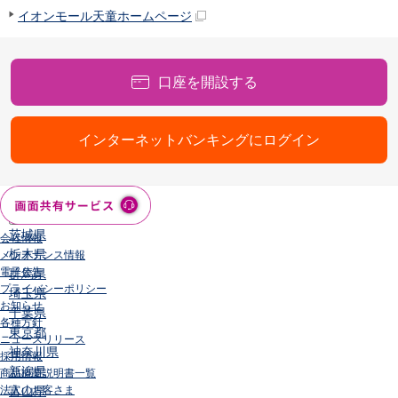
店舗・ATM
イオンモール天童ホームページ
店舗
北海道・東北
北海道
口座を開設する
青森県
岩手県
宮城県
インターネットバンキングにログイン
秋田県
山形県
福島県
関東／北陸・甲信越
茨城県
会社情報
栃木県
メンテナンス情報
電子公告
群馬県
プライバシーポリシー
埼玉県
お知らせ
千葉県
各種方針
東京都
ニュースリリース
神奈川県
採用情報
新潟県
商品概要説明書一覧
法人のお客さま
富山県