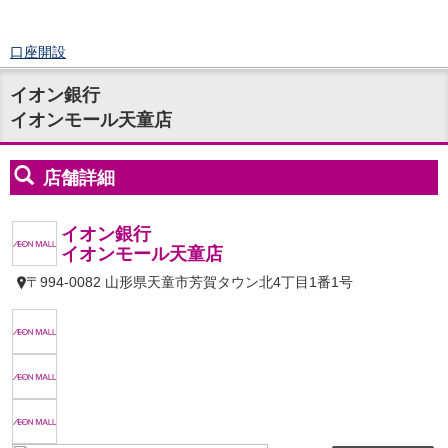
口座開設
ログイン
イオン銀行
チャット
イオンモール天童店
メニュー
商品・サービス
預金
円預金
TOP
普通預金
定期預金
積立式定期預金
外貨預金
TOP
外貨普通預金
外貨定期預金
外貨普通預金積立
資産運用
投資信託
TOP
証券口座開設
投信つみたて