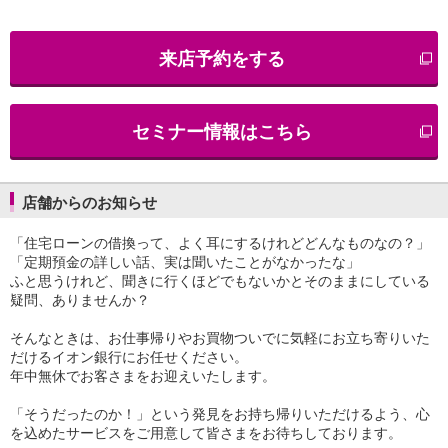
iAEON
AEON Pay
来店予約をする
支払・入金・サービス
支払・入金
TOP
AEON Pay
セミナー情報はこちら
口座振替サービス
自動入金サービス
WEB即時決済サービス
スマホ決済アプリ
店舗からのお知らせ
公営競技
「住宅ローンの借換って、よく耳にするけれどどんなものなの？」
サービス
「定期預金の詳しい話、実は聞いたことがなかったな」
Myステージ
ふと思うけれど、聞きに行くほどでもないかとそのままにしている
相続・税務のご相談
疑問、ありませんか？
電子マネーWAON
セキュリティ
そんなときは、お仕事帰りやお買物ついでに気軽にお立ち寄りいた
インボイス
だけるイオン銀行にお任せください。
その他サービス
年中無休でお客さまをお迎えいたします。
手数料
「そうだったのか！」という発見をお持ち帰りいただけるよう、心
金利
を込めたサービスをご用意して皆さまをお待ちしております。
キャンペーン