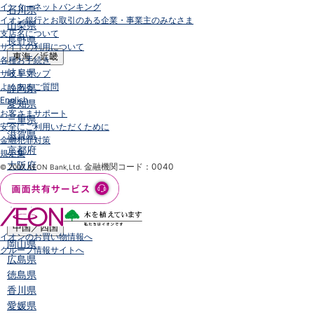
インターネットバンキング
石川県
イオン銀行とお取引のある企業・事業主のみなさま
山梨県
支店名について
長野県
サイトの利用について
東海／近畿
各種お手続き
岐阜県
サイトマップ
よくあるご質問
静岡県
English
愛知県
お客さまサポート
三重県
安全にご利用いただくために
滋賀県
金融犯罪対策
京都府
規定集
大阪府
金融機関コード：0040
© 2007 AEON Bank,Ltd.
兵庫県
奈良県
和歌山県
中国／四国
イオンのお買い物情報へ
岡山県
グループ情報サイトへ
広島県
徳島県
香川県
愛媛県