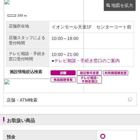
NISA
金銭信託
金銭信託のしくみ
取扱商品一覧
iDeCo・国民年金基金
iDeCo（個人型確定拠出年金）
国民年金基金
ロボアドバイザークラウドファンディング
TOP
WealthNavi for イオン銀行（ロボアドバイザー）
funds
まいクラウドファンディング
ローン
住宅ローン
新規お借入れの方
お借換えの方
店舗・ATM検索
フラット35
リ・バース60
カードローン
お取扱い商品
目的別ローン
目的別ローンマイページ
預金