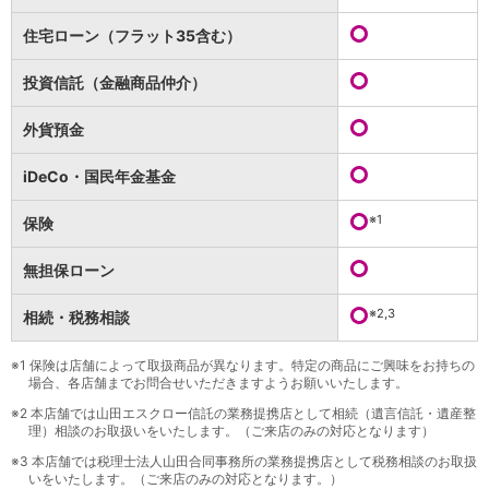
保険
保険
TOP
住宅ローン（フラット35含む）
個人年金保険
医療保険
投資信託（金融商品仲介）
がん保険
就業不能保険
外貨預金
認知症保険
海外旅行保険
iDeCo・国民年金基金
国内旅行傷害保険
スマホ保険
※1
保険
傷害保険
介護保険
無担保ローン
カード
※2,3
相続・税務相談
クレジットカード
デビットカード
インターネットバンキング
※1
保険は店舗によって取扱商品が異なります。特定の商品にご興味をお持ちの
場合、各店舗までお問合せいただきますようお願いいたします。
アプリ
※2
本店舗では山田エスクロー信託の業務提携店として相続（遺言信託・遺産整
イオン銀行アプリ
TOP
理）相談のお取扱いをいたします。（ご来店のみの対応となります）
通帳アプリ
※3
本店舗では税理士法人山田合同事務所の業務提携店として税務相談のお取扱
イオン銀行PayB
いをいたします。（ご来店のみの対応となります。）
イオングループアプリ