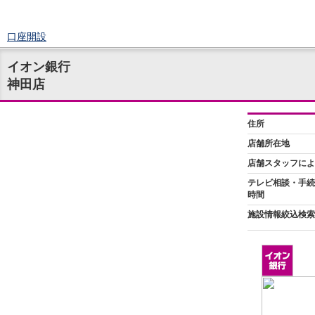
口座開設
ログイン
イオン銀行
チャット
神田店
メニュー
商品・サービス
預金
円預金
TOP
普通預金
定期預金
積立式定期預金
外貨預金
TOP
外貨普通預金
外貨定期預金
外貨普通預金積立
資産運用
投資信託
TOP
証券口座開設
投信つみたて