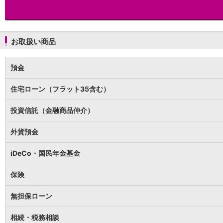
保険
保険
TOP
個人年金保険
医療保険
お取扱い商品
がん保険
就業不能保険
認知症保険
預金
海外旅行保険
住宅ローン（フラット35含む）
国内旅行傷害保険
スマホ保険
投資信託（金融商品仲介）
傷害保険
介護保険
外貨預金
カード
クレジットカード
iDeCo・国民年金基金
デビットカード
インターネットバンキング
保険
アプリ
イオン銀行アプリ
TOP
無担保ローン
通帳アプリ
イオン銀行PayB
相続・税務相談
イオングループアプリ