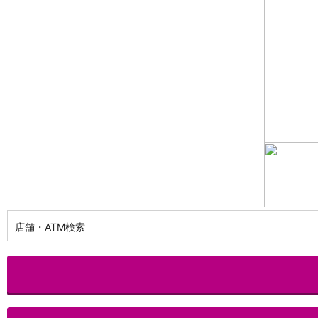
NISA
金銭信託
金銭信託のしくみ
取扱商品一覧
iDeCo・国民年金基金
iDeCo（個人型確定拠出年金）
国民年金基金
ロボアドバイザークラウドファンディング
TOP
WealthNavi for イオン銀行（ロボアドバイザー）
funds
まいクラウドファンディング
ローン
住宅ローン
新規お借入れの方
お借換えの方
店舗・ATM検索
フラット35
リ・バース60
カードローン
目的別ローン
目的別ローンマイページ