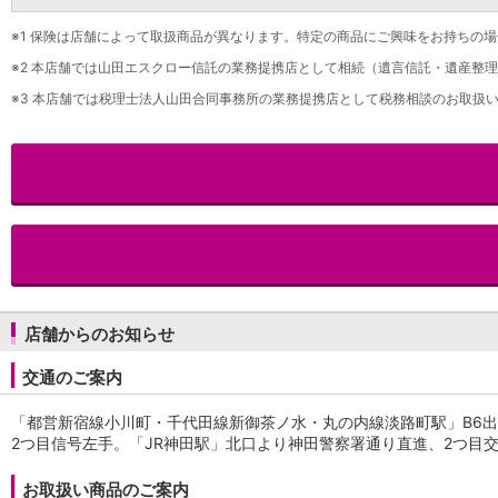
iAEON
※1
保険は店舗によって取扱商品が異なります。特定の商品にご興味をお持ちの場
AEON Pay
※2
本店舗では山田エスクロー信託の業務提携店として相続（遺言信託・遺産整理
支払・入金・サービス
支払・入金
※3
本店舗では税理士法人山田合同事務所の業務提携店として税務相談のお取扱い
TOP
AEON Pay
口座振替サービス
自動入金サービス
WEB即時決済サービス
スマホ決済アプリ
公営競技
サービス
Myステージ
相続・税務のご相談
店舗からのお知らせ
電子マネーWAON
セキュリティ
交通のご案内
インボイス
その他サービス
「都営新宿線小川町・千代田線新御茶ノ水・丸の内線淡路町駅」B6
手数料
2つ目信号左手。「JR神田駅」北口より神田警察署通り直進、2つ目
金利
お取扱い商品のご案内
キャンペーン