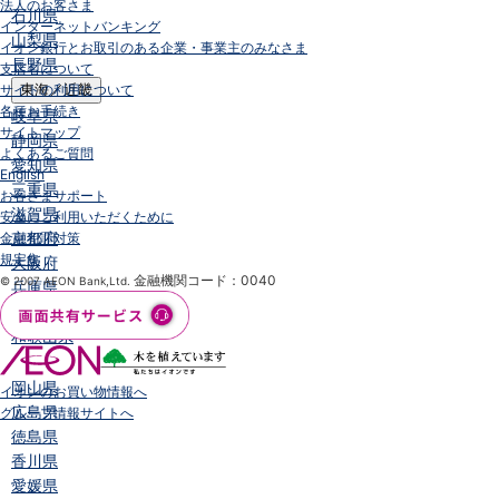
法人のお客さま
石川県
インターネットバンキング
山梨県
イオン銀行とお取引のある企業・事業主のみなさま
長野県
支店名について
サイトの利用について
東海／近畿
各種お手続き
岐阜県
サイトマップ
静岡県
よくあるご質問
愛知県
English
三重県
お客さまサポート
滋賀県
安全にご利用いただくために
京都府
金融犯罪対策
規定集
大阪府
金融機関コード：0040
© 2007 AEON Bank,Ltd.
兵庫県
奈良県
和歌山県
中国／四国
岡山県
イオンのお買い物情報へ
広島県
グループ情報サイトへ
徳島県
香川県
愛媛県