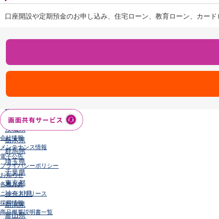
店舗・ATM
口座開設や定期預金のお申し込み、住宅ローン、教育ローン、カード
店舗
北海道・東北
北海道
青森県
岩手県
宮城県
秋田県
山形県
福島県
関東／北陸・甲信越
茨城県
会社情報
栃木県
メンテナンス情報
群馬県
電子公告
埼玉県
プライバシーポリシー
千葉県
お知らせ
東京都
各種方針
神奈川県
ニュースリリース
採用情報
新潟県
商品概要説明書一覧
富山県