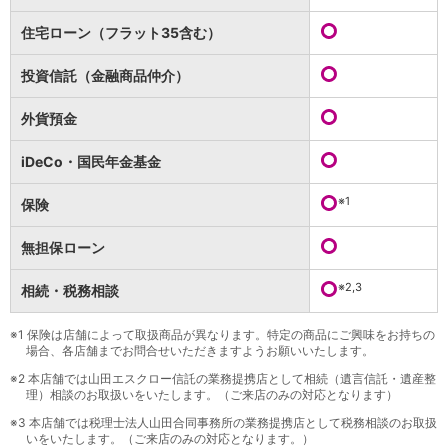
保険
保険
TOP
住宅ローン（フラット35含む）
個人年金保険
医療保険
投資信託（金融商品仲介）
がん保険
就業不能保険
外貨預金
認知症保険
海外旅行保険
iDeCo・国民年金基金
国内旅行傷害保険
スマホ保険
※1
保険
傷害保険
介護保険
無担保ローン
カード
※2,3
相続・税務相談
クレジットカード
デビットカード
インターネットバンキング
※1
保険は店舗によって取扱商品が異なります。特定の商品にご興味をお持ちの
場合、各店舗までお問合せいただきますようお願いいたします。
アプリ
※2
本店舗では山田エスクロー信託の業務提携店として相続（遺言信託・遺産整
イオン銀行アプリ
TOP
理）相談のお取扱いをいたします。（ご来店のみの対応となります）
通帳アプリ
※3
本店舗では税理士法人山田合同事務所の業務提携店として税務相談のお取扱
イオン銀行PayB
いをいたします。（ご来店のみの対応となります。）
イオングループアプリ