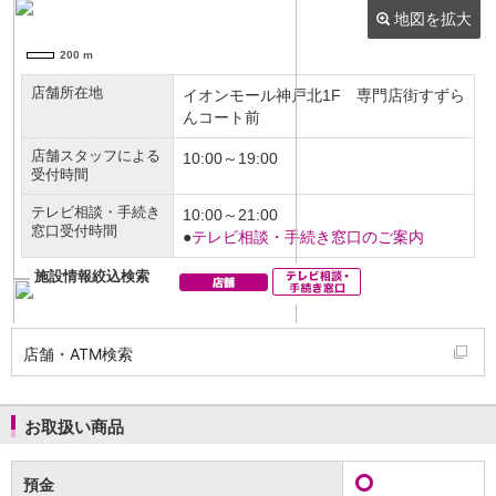
NISA
金銭信託
金銭信託のしくみ
取扱商品一覧
iDeCo・国民年金基金
iDeCo（個人型確定拠出年金）
国民年金基金
ロボアドバイザークラウドファンディング
TOP
WealthNavi for イオン銀行（ロボアドバイザー）
funds
まいクラウドファンディング
ローン
住宅ローン
新規お借入れの方
お借換えの方
店舗・ATM検索
フラット35
リ・バース60
カードローン
お取扱い商品
目的別ローン
目的別ローンマイページ
預金