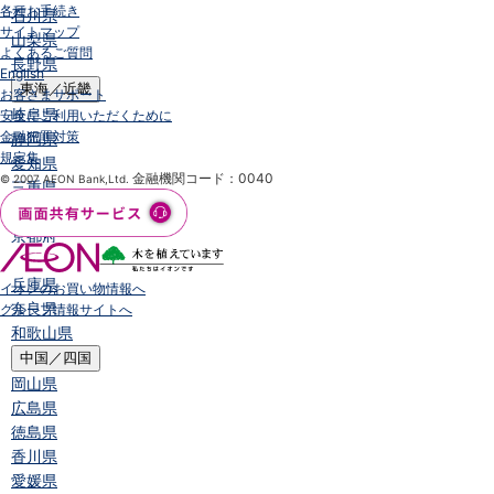
各種お手続き
石川県
サイトマップ
山梨県
よくあるご質問
長野県
English
東海／近畿
お客さまサポート
岐阜県
安全にご利用いただくために
金融犯罪対策
静岡県
規定集
愛知県
金融機関コード：0040
© 2007 AEON Bank,Ltd.
三重県
滋賀県
京都府
大阪府
兵庫県
イオンのお買い物情報へ
奈良県
グループ情報サイトへ
和歌山県
中国／四国
岡山県
広島県
徳島県
香川県
愛媛県