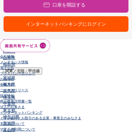
口座を開設する
店舗・ATM
店舗
北海道・東北
インターネットバンキングにログイン
北海道
青森県
岩手県
宮城県
秋田県
会社情報
山形県
メンテナンス情報
福島県
電子公告
関東／北陸・甲信越
プライバシーポリシー
茨城県
お知らせ
栃木県
各種方針
ニュースリリース
群馬県
採用情報
埼玉県
商品概要説明書一覧
千葉県
法人のお客さま
東京都
インターネットバンキング
神奈川県
イオン銀行とお取引のある企業・事業主のみなさま
新潟県
支店名について
サイトの利用について
富山県