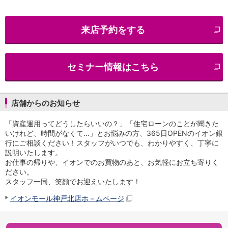
iAEON
AEON Pay
来店予約をする
支払・入金・サービス
支払・入金
TOP
AEON Pay
セミナー情報はこちら
口座振替サービス
自動入金サービス
WEB即時決済サービス
スマホ決済アプリ
店舗からのお知らせ
公営競技
「資産運用ってどうしたらいいの？」「住宅ローンのことが聞きた
サービス
いけれど、時間がなくて…」とお悩みの方、365日OPENのイオン銀
Myステージ
行にご相談ください！スタッフがいつでも、わかりやすく、丁寧に
相続・税務のご相談
説明いたします。
電子マネーWAON
お仕事の帰りや、イオンでのお買物のあと、お気軽にお立ち寄りく
セキュリティ
ださい。
インボイス
スタッフ一同、笑顔でお迎えいたします！
その他サービス
イオンモール神戸北店ホ－ムページ
手数料
金利
キャンペーン