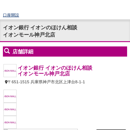
口座開設
ログイン
イオン銀行 イオンのほけん相談
チャット
イオンモール神戸北店
メニュー
商品・サービス
預金
円預金
TOP
普通預金
定期預金
積立式定期預金
外貨預金
TOP
外貨普通預金
外貨定期預金
外貨普通預金積立
資産運用
投資信託
TOP
証券口座開設
投信つみたて