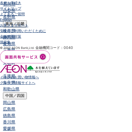
各種お手続き
石川県
サイトマップ
山梨県
よくあるご質問
長野県
English
東海／近畿
お客さまサポート
岐阜県
安全にご利用いただくために
金融犯罪対策
静岡県
規定集
愛知県
金融機関コード：0040
© 2007 AEON Bank,Ltd.
三重県
滋賀県
京都府
大阪府
兵庫県
イオンのお買い物情報へ
奈良県
グループ情報サイトへ
和歌山県
中国／四国
岡山県
広島県
徳島県
香川県
愛媛県