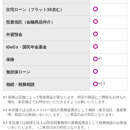
保険
保険
TOP
住宅ローン（フラット35含む）
個人年金保険
医療保険
投資信託（金融商品仲介）
がん保険
就業不能保険
外貨預金
認知症保険
海外旅行保険
iDeCo・国民年金基金
国内旅行傷害保険
スマホ保険
※1
保険
傷害保険
介護保険
無担保ローン
カード
※2,3
相続・税務相談
クレジットカード
デビットカード
インターネットバンキング
※1
保険は店舗によって取扱商品が異なります。特定の商品にご興味をお持ちの
場合、各店舗までお問合せいただきますようお願いいたします。
アプリ
※2
本店舗では山田エスクロー信託の業務提携店として相続（遺言信託・遺産整
イオン銀行アプリ
TOP
理）相談のお取扱いをいたします。（ご来店のみの対応となります）
通帳アプリ
※3
本店舗では税理士法人山田合同事務所の業務提携店として税務相談のお取扱
イオン銀行PayB
いをいたします。（ご来店のみの対応となります。）
イオングループアプリ