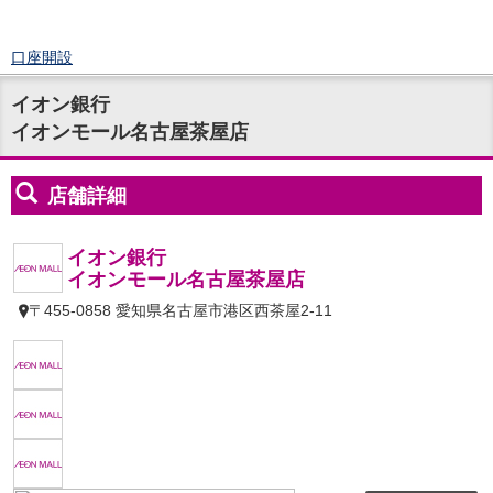
口座開設
ログイン
イオン銀行
チャット
イオンモール名古屋茶屋店
メニュー
商品・サービス
預金
円預金
TOP
普通預金
定期預金
積立式定期預金
外貨預金
TOP
外貨普通預金
外貨定期預金
外貨普通預金積立
資産運用
投資信託
TOP
証券口座開設
投信つみたて