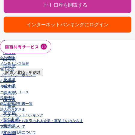
口座を開設する
店舗・ATM
店舗
北海道・東北
インターネットバンキングにログイン
北海道
青森県
岩手県
宮城県
秋田県
会社情報
山形県
メンテナンス情報
福島県
電子公告
関東／北陸・甲信越
プライバシーポリシー
茨城県
お知らせ
栃木県
各種方針
ニュースリリース
群馬県
採用情報
埼玉県
商品概要説明書一覧
千葉県
法人のお客さま
東京都
インターネットバンキング
神奈川県
イオン銀行とお取引のある企業・事業主のみなさま
新潟県
支店名について
サイトの利用について
富山県