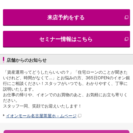
iAEON
AEON Pay
来店予約をする
支払・入金・サービス
支払・入金
TOP
AEON Pay
セミナー情報はこちら
口座振替サービス
自動入金サービス
WEB即時決済サービス
スマホ決済アプリ
店舗からのお知らせ
公営競技
「資産運用ってどうしたらいいの？」「住宅ローンのことが聞きた
サービス
いけれど、時間がなくて…」とお悩みの方、365日OPENのイオン銀
Myステージ
行にご相談ください！スタッフがいつでも、わかりやすく、丁寧に
相続・税務のご相談
説明いたします。
電子マネーWAON
お仕事の帰りや、イオンでのお買物のあと、お気軽にお立ち寄りく
セキュリティ
ださい。
インボイス
スタッフ一同、笑顔でお迎えいたします！
その他サービス
イオンモール名古屋茶屋ホ－ムページ
手数料
金利
キャンペーン