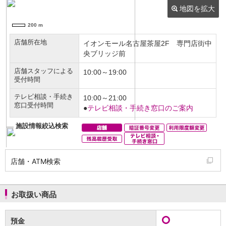
NISA
金銭信託
金銭信託のしくみ
取扱商品一覧
iDeCo・国民年金基金
iDeCo（個人型確定拠出年金）
国民年金基金
ロボアドバイザークラウドファンディング
TOP
WealthNavi for イオン銀行（ロボアドバイザー）
funds
まいクラウドファンディング
ローン
住宅ローン
新規お借入れの方
お借換えの方
店舗・ATM検索
フラット35
リ・バース60
カードローン
お取扱い商品
目的別ローン
目的別ローンマイページ
預金