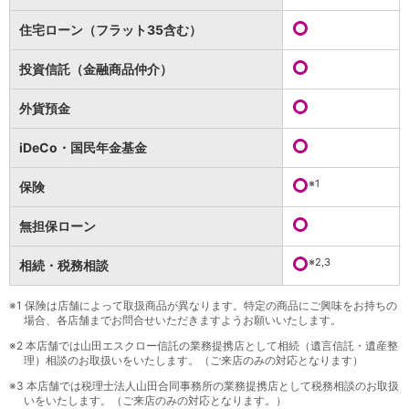
保険
保険
TOP
住宅ローン（フラット35含む）
個人年金保険
医療保険
投資信託（金融商品仲介）
がん保険
就業不能保険
外貨預金
認知症保険
海外旅行保険
iDeCo・国民年金基金
国内旅行傷害保険
スマホ保険
※1
保険
傷害保険
介護保険
無担保ローン
カード
※2,3
相続・税務相談
クレジットカード
デビットカード
インターネットバンキング
※1
保険は店舗によって取扱商品が異なります。特定の商品にご興味をお持ちの
場合、各店舗までお問合せいただきますようお願いいたします。
アプリ
※2
本店舗では山田エスクロー信託の業務提携店として相続（遺言信託・遺産整
イオン銀行アプリ
TOP
理）相談のお取扱いをいたします。（ご来店のみの対応となります）
通帳アプリ
※3
本店舗では税理士法人山田合同事務所の業務提携店として税務相談のお取扱
イオン銀行PayB
いをいたします。（ご来店のみの対応となります。）
イオングループアプリ