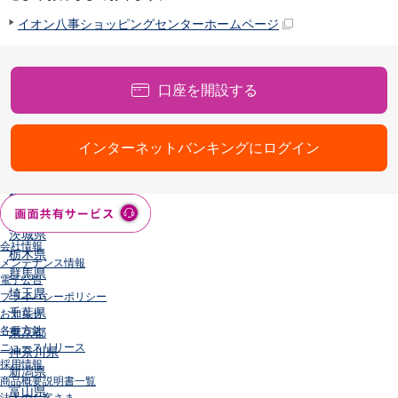
店舗・ATM
イオン八事ショッピングセンターホームページ
店舗
北海道・東北
北海道
口座を開設する
青森県
岩手県
宮城県
インターネットバンキングにログイン
秋田県
山形県
福島県
関東／北陸・甲信越
茨城県
会社情報
栃木県
メンテナンス情報
群馬県
電子公告
埼玉県
プライバシーポリシー
千葉県
お知らせ
各種方針
東京都
ニュースリリース
神奈川県
採用情報
新潟県
商品概要説明書一覧
富山県
法人のお客さま