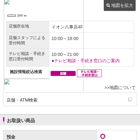
NISA
金銭信託
金銭信託のしくみ
取扱商品一覧
iDeCo・国民年金基金
iDeCo（個人型確定拠出年金）
国民年金基金
ロボアドバイザークラウドファンディング
TOP
WealthNavi for イオン銀行（ロボアドバイザー）
funds
まいクラウドファンディング
ローン
住宅ローン
新規お借入れの方
お借換えの方
店舗・ATM検索
フラット35
リ・バース60
カードローン
お取扱い商品
目的別ローン
目的別ローンマイページ
預金