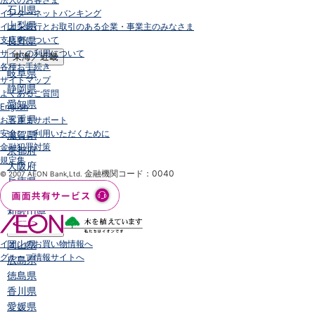
石川県
インターネットバンキング
山梨県
イオン銀行とお取引のある企業・事業主のみなさま
支店名について
長野県
サイトの利用について
東海／近畿
各種お手続き
岐阜県
サイトマップ
静岡県
よくあるご質問
愛知県
English
三重県
お客さまサポート
安全にご利用いただくために
滋賀県
金融犯罪対策
京都府
規定集
大阪府
金融機関コード：0040
© 2007 AEON Bank,Ltd.
兵庫県
奈良県
和歌山県
中国／四国
イオンのお買い物情報へ
岡山県
グループ情報サイトへ
広島県
徳島県
香川県
愛媛県