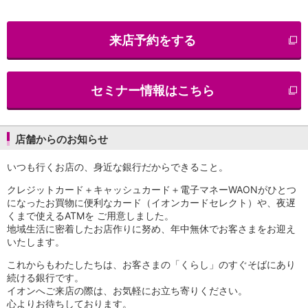
iAEON
AEON Pay
来店予約をする
支払・入金・サービス
支払・入金
TOP
AEON Pay
セミナー情報はこちら
口座振替サービス
自動入金サービス
WEB即時決済サービス
スマホ決済アプリ
店舗からのお知らせ
公営競技
いつも行くお店の、身近な銀行だからできること。
サービス
Myステージ
クレジットカード＋キャッシュカード＋電子マネーWAONがひとつ
相続・税務のご相談
になったお買物に便利なカード（イオンカードセレクト）や、夜遅
電子マネーWAON
くまで使えるATMを ご用意しました。
セキュリティ
地域生活に密着したお店作りに努め、年中無休でお客さまをお迎え
いたします。
インボイス
その他サービス
これからもわたしたちは、お客さまの「くらし」のすぐそばにあり
手数料
続ける銀行です。
金利
イオンへご来店の際は、お気軽にお立ち寄りください。
キャンペーン
心よりお待ちしております。