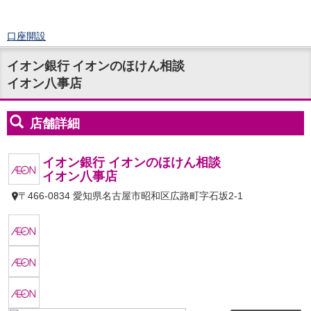
口座開設
ログイン
イオン銀行 イオンのほけん相談
チャット
イオン八事店
メニュー
商品・サービス
預金
円預金
TOP
普通預金
定期預金
積立式定期預金
外貨預金
TOP
外貨普通預金
外貨定期預金
外貨普通預金積立
資産運用
投資信託
TOP
証券口座開設
投信つみたて