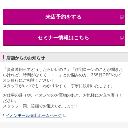
iAEON
AEON Pay
来店予約をする
支払・入金・サービス
支払・入金
TOP
AEON Pay
セミナー情報はこちら
口座振替サービス
自動入金サービス
WEB即時決済サービス
スマホ決済アプリ
店舗からのお知らせ
公営競技
「資産運用ってどうしたらいいの？」「住宅ローンのことが聞きた
サービス
いけれど、時間がなくて・・・」とお悩みの方、365日OPENのイ
Myステージ
オン銀行にご相談ください！
相続・税務のご相談
スタッフがいつでも、わかりやすく、丁寧に説明いたします。
電子マネーWAON
セキュリティ
お仕事の帰りや、イオンでのお買物のあと、お気軽にお立ち寄りく
ださい。
インボイス
スタッフ一同、笑顔でお迎えいたします！
その他サービス
手数料
イオンモール岡山ホームページ
金利
キャンペーン