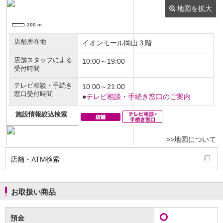
NISA
金銭信託
金銭信託のしくみ
取扱商品一覧
iDeCo・国民年金基金
iDeCo（個人型確定拠出年金）
国民年金基金
ロボアドバイザークラウドファンディング
TOP
WealthNavi for イオン銀行（ロボアドバイザー）
funds
まいクラウドファンディング
ローン
住宅ローン
新規お借入れの方
お借換えの方
店舗・ATM検索
フラット35
リ・バース60
カードローン
お取扱い商品
目的別ローン
目的別ローンマイページ
預金