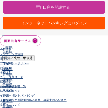
店舗・ATM
口座を開設する
店舗
北海道・東北
北海道
インターネットバンキングにログイン
青森県
岩手県
宮城県
秋田県
山形県
会社情報
福島県
メンテナンス情報
関東／北陸・甲信越
電子公告
プライバシーポリシー
茨城県
お知らせ
栃木県
各種方針
群馬県
ニュースリリース
埼玉県
採用情報
千葉県
商品概要説明書一覧
東京都
法人のお客さま
神奈川県
インターネットバンキング
イオン銀行とお取引のある企業・事業主のみなさま
新潟県
支店名について
富山県