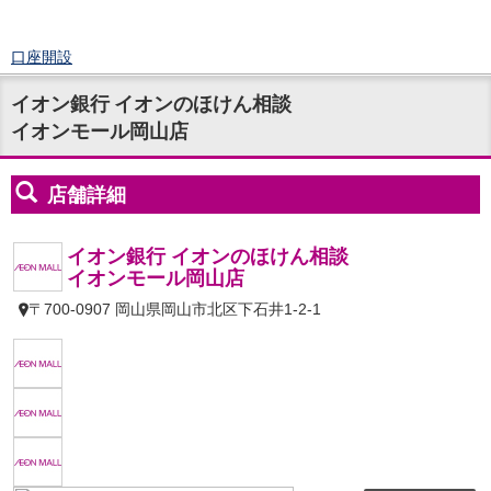
口座開設
ログイン
イオン銀行 イオンのほけん相談
チャット
イオンモール岡山店
メニュー
商品・サービス
預金
円預金
TOP
普通預金
定期預金
積立式定期預金
外貨預金
TOP
外貨普通預金
外貨定期預金
外貨普通預金積立
資産運用
投資信託
TOP
証券口座開設
投信つみたて