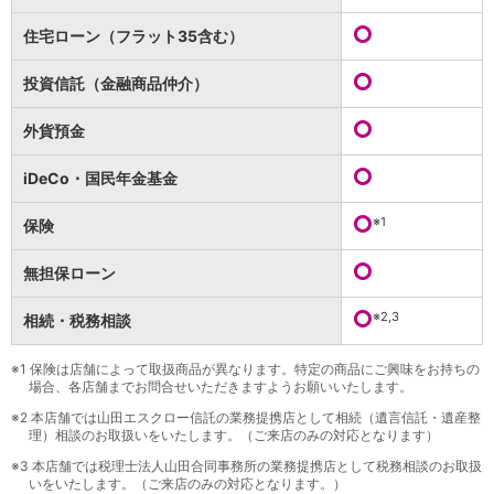
保険
保険
TOP
住宅ローン（フラット35含む）
個人年金保険
医療保険
投資信託（金融商品仲介）
がん保険
就業不能保険
外貨預金
認知症保険
海外旅行保険
iDeCo・国民年金基金
国内旅行傷害保険
スマホ保険
※1
保険
傷害保険
介護保険
無担保ローン
カード
※2,3
相続・税務相談
クレジットカード
デビットカード
インターネットバンキング
※1
保険は店舗によって取扱商品が異なります。特定の商品にご興味をお持ちの
場合、各店舗までお問合せいただきますようお願いいたします。
アプリ
※2
本店舗では山田エスクロー信託の業務提携店として相続（遺言信託・遺産整
イオン銀行アプリ
TOP
理）相談のお取扱いをいたします。（ご来店のみの対応となります）
通帳アプリ
※3
本店舗では税理士法人山田合同事務所の業務提携店として税務相談のお取扱
イオン銀行PayB
いをいたします。（ご来店のみの対応となります。）
イオングループアプリ