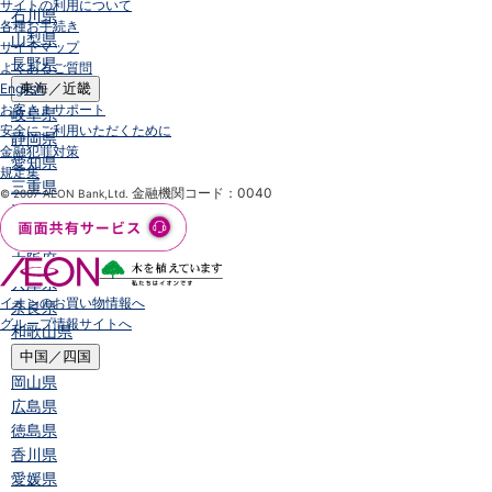
サイトの利用について
石川県
各種お手続き
山梨県
サイトマップ
長野県
よくあるご質問
English
東海／近畿
お客さまサポート
岐阜県
安全にご利用いただくために
静岡県
金融犯罪対策
愛知県
規定集
三重県
金融機関コード：0040
© 2007 AEON Bank,Ltd.
滋賀県
京都府
大阪府
兵庫県
イオンのお買い物情報へ
奈良県
グループ情報サイトへ
和歌山県
中国／四国
岡山県
広島県
徳島県
香川県
愛媛県