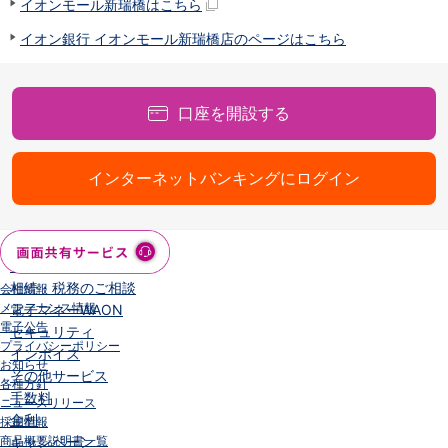
イオンモール新瑞橋はこちら
iAEON
イオン銀行 イオンモール新瑞橋店のページはこちら
AEON Pay
支払・入金・サービス
支払・入金
TOP
AEON Pay
口座を開設する
口座振替サービス
自動入金サービス
インターネットバンキングにログイン
WEB即時決済サービス
スマホ決済アプリ
公営競技
サービス
Myステージ
相続・税務のご相談
会社情報
メンテナンス情報
電子マネーWAON
電子公告
セキュリティ
プライバシーポリシー
インボイス
お知らせ
その他サービス
各種方針
手数料
ニュースリリース
金利
採用情報
商品概要説明書一覧
キャンペーン