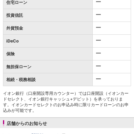
保険
住宅ローン
保険
TOP
個人年金保険
投資信託
医療保険
がん保険
外貨預金
就業不能保険
認知症保険
iDeCo
海外旅行保険
国内旅行傷害保険
保険
スマホ保険
無担保ローン
傷害保険
介護保険
相続・税務相談
カード
クレジットカード
イオン銀行（口座開設専用カウンター）では口座開設（イオンカー
デビットカード
ドセレクト、イオン銀行キャッシュ+デビット）を承っておりま
インターネットバンキング
す。イオンカードセレクトのお申込み時に限りカードローンのお申
アプリ
込みが可能です。
イオン銀行アプリ
TOP
通帳アプリ
店舗からのお知らせ
イオン銀行PayB
イオングループアプリ