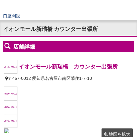
口座開設
ログイン
イオンモール新瑞橋 カウンター出張所
チャット
メニュー
商品・サービス
預金
円預金
TOP
普通預金
定期預金
積立式定期預金
外貨預金
TOP
外貨普通預金
外貨定期預金
外貨普通預金積立
資産運用
投資信託
TOP
証券口座開設
投信つみたて