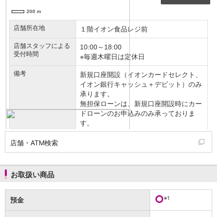
NISA
金銭信託
金銭信託のしくみ
取扱商品一覧
iDeCo・国民年金基金
iDeCo（個人型確定拠出年金）
国民年金基金
ロボアドバイザークラウドファンディング
TOP
WealthNavi for イオン銀行（ロボアドバイザー）
funds
まいクラウドファンディング
ローン
住宅ローン
店舗・ATM検索
新規お借入れの方
お借換えの方
フラット35
お取扱い商品
リ・バース60
カードローン
目的別ローン
※1
預金
目的別ローンマイページ