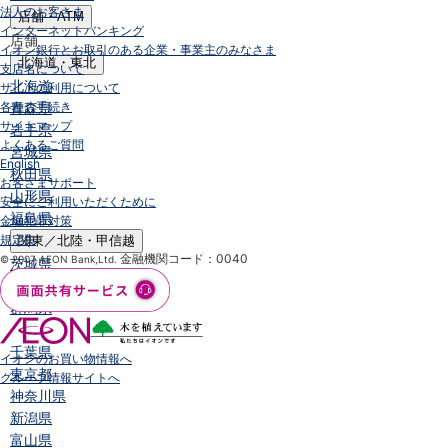
法人のお客さま
店舗・ATM
インターネットバンキング
店舗
イオン銀行とお取引のある企業・事業主のみなさま
北海道・東北
支店名について
北海道
サイトの利用について
各種お手続き
青森県
サイトマップ
岩手県
よくあるご質問
宮城県
English
秋田県
お客さまサポート
山形県
安全にご利用いただくために
福島県
金融犯罪対策
規定集
関東／北陸・甲信越
金融機関コード：0040
© 2007 AEON Bank,Ltd.
茨城県
栃木県
群馬県
埼玉県
千葉県
イオンのお買い物情報へ
東京都
グループ情報サイトへ
神奈川県
新潟県
富山県