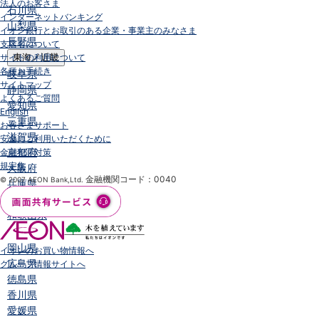
法人のお客さま
石川県
インターネットバンキング
山梨県
イオン銀行とお取引のある企業・事業主のみなさま
長野県
支店名について
サイトの利用について
東海／近畿
各種お手続き
岐阜県
サイトマップ
静岡県
よくあるご質問
愛知県
English
三重県
お客さまサポート
滋賀県
安全にご利用いただくために
京都府
金融犯罪対策
規定集
大阪府
金融機関コード：0040
© 2007 AEON Bank,Ltd.
兵庫県
奈良県
和歌山県
中国／四国
岡山県
イオンのお買い物情報へ
広島県
グループ情報サイトへ
徳島県
香川県
愛媛県