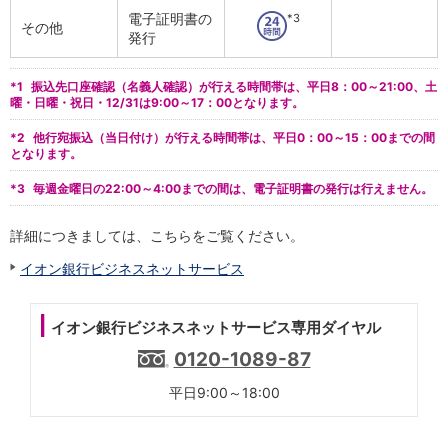
電子証明書の
*3
iAEON
その他
発行
AEON Pay
支払・入金・サービス
*1
振込先口座確認（名義人確認）が行える時間帯は、平日8：00～21:00、土
支払・入金
TOP
曜・日曜・祝日・12/31は9:00～17：00となります。
AEON Pay
口座振替サービス
*2
他行宛振込（当日付け）が行える時間帯は、平日0：00～15：00までの間
となります。
自動入金サービス
WEB即時決済サービス
*3
毎週金曜日の22:00～4:00までの間は、電子証明書の発行は行えません。
スマホ決済アプリ
公営競技
詳細につきましては、こちらをご覧ください。
サービス
Myステージ
イオン銀行ビジネスネットサービス
相続・税務のご相談
電子マネーWAON
イオン銀行ビジネスネットサービス専用ダイヤル
セキュリティ
インボイス
0120-1089-87
その他サービス
平日9:00～18:00
手数料
金利
キャンペーン