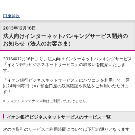
口座開設
ログイン
2013年12月16日
チャット
法人向けインターネットバンキングサービス開始の
メニュー
お知らせ（法人のお客さま）
商品・サービス
預金
円預金
TOP
2013年12月16日より、法人向けインターネットバンキングサービス
普通預金
「イオン銀行ビジネスネットサービス」の取扱いを開始いたしま
す。
定期預金
積立式定期預金
「イオン銀行ビジネスネットサービス」はパソコンを利用して、原
外貨預金
TOP
則24時間毎日（※）預金口座の残高確認や振込をご利用いただけま
外貨普通預金
す！
外貨定期預金
※
システムメンテナンス時はご利用いただけません。
外貨普通預金積立
資産運用
イオン銀行ビジネスネットサービスのサービス一覧
投資信託
TOP
証券口座開設
次のお取引のサービスご利用時間については下記の通りとなります
投信つみたて