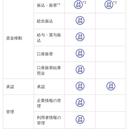
保険
*2
*2
*1
振込・振替
保険
TOP
個人年金保険
医療保険
総合振込
がん保険
就業不能保険
給与・賞与振
資金移動
認知症保険
込
海外旅行保険
国内旅行傷害保険
口座振替
スマホ保険
傷害保険
口座振替結果
介護保険
照会
カード
クレジットカード
承認
承認
デビットカード
インターネットバンキング
企業情報の管
アプリ
理
イオン銀行アプリ
TOP
管理
通帳アプリ
利用者情報の
イオン銀行PayB
管理
イオングループアプリ