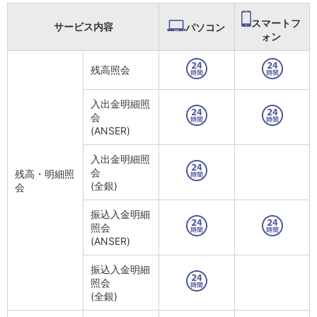
NISA
金銭信託
スマートフ
サービス内容
パソコン
金銭信託のしくみ
ォン
取扱商品一覧
iDeCo・国民年金基金
残高照会
iDeCo（個人型確定拠出年金）
国民年金基金
入出金明細照
ロボアドバイザークラウドファンディング
TOP
会
WealthNavi for イオン銀行（ロボアドバイザー）
(ANSER)
funds
入出金明細照
まいクラウドファンディング
会
残高・明細照
ローン
(全銀)
会
住宅ローン
新規お借入れの方
振込入金明細
お借換えの方
照会
フラット35
(ANSER)
リ・バース60
振込入金明細
カードローン
照会
目的別ローン
(全銀)
目的別ローンマイページ