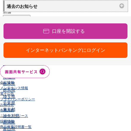
店舗・ATM
過去のお知らせ
店舗
北海道・東北
北海道
口座を開設する
青森県
岩手県
宮城県
インターネットバンキングにログイン
秋田県
山形県
福島県
関東／北陸・甲信越
茨城県
会社情報
栃木県
メンテナンス情報
群馬県
電子公告
埼玉県
プライバシーポリシー
千葉県
お知らせ
東京都
各種方針
神奈川県
ニュースリリース
採用情報
新潟県
商品概要説明書一覧
富山県