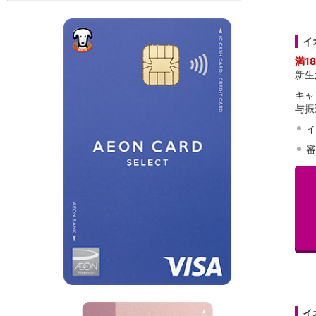
店舗・ATM
店舗
イ
北海道・東北
北海道
満1
新生
青森県
岩手県
キャ
宮城県
与振
秋田県
イ
山形県
審
福島県
関東／北陸・甲信越
茨城県
栃木県
群馬県
埼玉県
千葉県
東京都
神奈川県
新潟県
富山県
イ