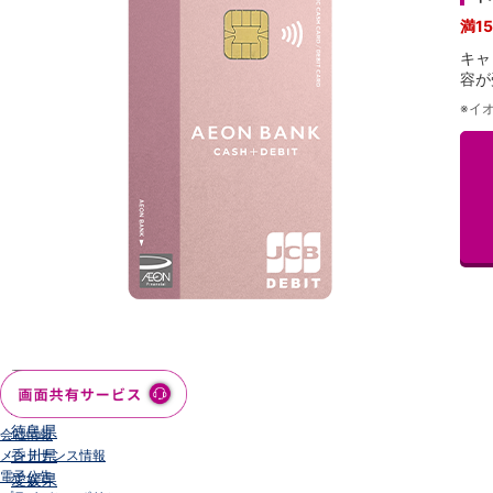
石川県
満1
山梨県
キャ
長野県
容が
東海／近畿
※
イ
岐阜県
静岡県
愛知県
三重県
滋賀県
京都府
大阪府
兵庫県
奈良県
和歌山県
中国／四国
岡山県
広島県
徳島県
会社情報
香川県
メンテナンス情報
電子公告
愛媛県