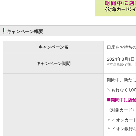
保険
保険
TOP
個人年金保険
医療保険
がん保険
キャンペーン概要
就業不能保険
認知症保険
キャンペーン名
口座をお持ちの
海外旅行保険
国内旅行傷害保険
2024年3月1
スマホ保険
キャンペーン期間
※
本企画終了後、
傷害保険
介護保険
期間中、新た
カード
クレジットカード
＼もれなく1,00
デビットカード
■期間中に店舗
インターネットバンキング
アプリ
〈対象カード
イオン銀行アプリ
TOP
イオンカー
通帳アプリ
イオン銀行
イオン銀行PayB
イオングループアプリ