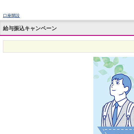
口座開設
ログイン
給与振込キャンペーン
チャット
メニュー
商品・サービス
預金
円預金
TOP
普通預金
定期預金
積立式定期預金
外貨預金
TOP
外貨普通預金
外貨定期預金
外貨普通預金積立
資産運用
投資信託
TOP
証券口座開設
投信つみたて