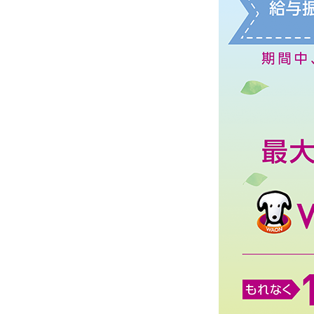
NISA
金銭信託
金銭信託のしくみ
取扱商品一覧
iDeCo・国民年金基金
iDeCo（個人型確定拠出年金）
国民年金基金
ロボアドバイザークラウドファンディング
TOP
WealthNavi for イオン銀行（ロボアドバイザー）
funds
まいクラウドファンディング
ローン
住宅ローン
新規お借入れの方
お借換えの方
フラット35
リ・バース60
カードローン
目的別ローン
目的別ローンマイページ