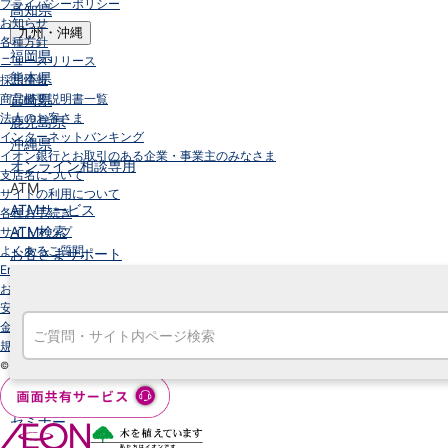
プライバシーポリシー
高知県
お知らせ
九州・沖縄
各種方針
福岡県
ニュースリリース
熊本県
採用情報
商品概要説明書一覧
宮崎県
法人のお客さま
鹿児島県
インターネットバンキング
沖縄県
イオン銀行とお取引のある企業・事業主のみなさま
オンライン相談専用
支店名について
ATM
サイトの利用について
ATMサービス
各種お手続き
ATM検索
サイトマップ
よくあるご質問
お客さまサポート
English
お客さまサポート
安全にご利用いただくために
金融犯罪対策
規定集
金融機関コード：0040
© 2007 AEON Bank,Ltd.
タマルWeb
セミナー
安全にご利用いただくために