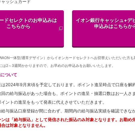
キャッシュカード
ードセレクトのお申込みは
イオン銀行キャッシュ+デ
こちらから
申込みはこちらか
WAON一体型/通常デザイン）からイオンカードセレクトへお切替えいただいた方も
には2～3週間かかりますので、お早めのお申込みをお願いいたします。
呈について
呈は2024年9月末頃を予定しております。ポイント進呈時点で口座を解
数回の給与振込があった場合も、ポイントの進呈・抽選口数はお一人さま
ポイントの進呈をもって発表に代えさせていただきます。
の給与振込口座登録が間に合わず、期間内の給与振込実績を確認できな
ーンは「給与振込」として発信された振込のみ対象となります。お勤め
場合は対象となりません。