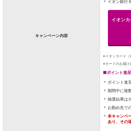
イオン銀行
iAEON
AEON Pay
イオンカ
支払・入金・サービス
支払・入金
TOP
AEON Pay
キャンペーン内容
口座振替サービス
自動入金サービス
WEB即時決済サービス
※
イオンカード（
スマホ決済アプリ
※
カードのお届け
公営競技
サービス
■ポイント進
Myステージ
ポイント進
相続・税務のご相談
電子マネーWAON
期間中に複
セキュリティ
抽選結果は
インボイス
お勤め先で
その他サービス
本キャンペ
手数料
あり、その
金利
キャンペーン