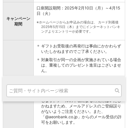
高知県
口座開設期間：2025年2月10日（月）～4月15
九州・沖縄
日（火）
福岡県
キャンペーン
熊本県
※
ホームページからお申込みの場合は、 カード到着後
期間
2025年5月15日（木）までにインターネットバンキ
宮崎県
ングよりエントリーが必要です。
鹿児島県
沖縄県
ギフトお受取後の再発行は事由にかかわらず
オンライン相談専用
いたしかねますのでご了承ください。
ATM
対象取引が同一の企画が実施されている場合
ATMサービス
は、重複してのプレゼント進呈はございませ
ATM検索
ん。
お客さまサポート
イオン銀行ホームページからお申込みいただ
いた場合、インターネットバンキングへご登
録いただいたメールアドレス宛にgiftee Box
Select 1,000円分お受取りのご案内をお送り
します。メールの不着による再発行はいたし
かねますため、メールアドレスのご登録誤り
タマルWeb
がないようご注意ください。また、
セミナー
「@aeonbank.co.jp」からのメール受信の許
安全にご利用いただくために
可をお願いします。
パンフレット