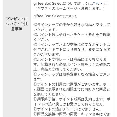
giftee Box Selectについて詳しくは
こちら
会社情報
（ギフティのホームページへ遷移します。）
ニュースリリース
法人のお客さま
giftee Box Selectについて
プレゼントに
ついて・ご注
◎
ラインナップの中から好きな商品と交換して
意事項
いただけます。
◎
ポイント数は受取ったチケット券面をご確認
ください。
◎
ラインナップおよび交換に必要なポイントは
付与されたギフトにより異なり、変更になる場
合がございます。
◎
ポイント交換レートは商品により異なりま
す。記載された必要ポイント数をよくご確認の
上、商品と交換してください。
◎
ラインナップは随時変更となる場合がござい
ます。
◎
ポイントの利用には期限がございます。ホー
ム画面に表示された期限までにお好きな商品と
交換してください。
◎
期限終了後、ポイント残高は失効します。ポ
イントの払い戻しはお受けしておりません。
◎
ポイントの追加チャージはできません。
◎
商品交換後の商品の変更・キャンセルはでき