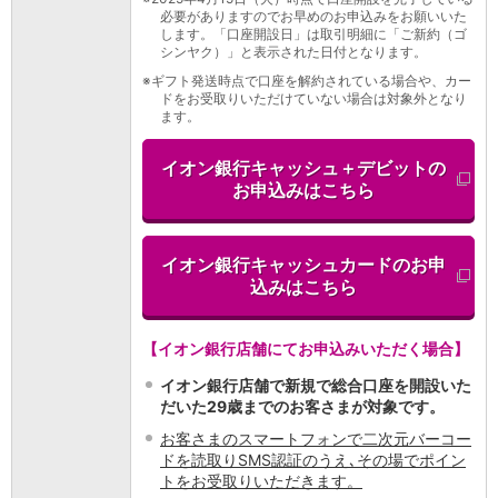
必要がありますのでお早めのお申込みをお願いいた
店舗・ATM
します。「口座開設日」は取引明細に「ご新約（ゴ
店舗
シンヤク）」と表示された日付となります。
北海道・東北
※
ギフト発送時点で口座を解約されている場合や、カー
北海道
ドをお受取りいただけていない場合は対象外となり
ます。
青森県
岩手県
イオン銀行キャッシュ＋デビットの
宮城県
お申込みはこちら
秋田県
山形県
福島県
イオン銀行キャッシュカードのお申
関東／北陸・甲信越
込みはこちら
茨城県
栃木県
群馬県
【イオン銀行店舗にてお申込みいただく場合】
埼玉県
イオン銀行店舗で新規で総合口座を開設いた
千葉県
だいた29歳までのお客さまが対象です。
東京都
お客さまのスマートフォンで二次元バーコー
神奈川県
ドを読取りSMS認証のうえ､その場でポイン
新潟県
トをお受取りいただきます。
富山県