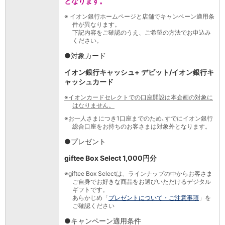
となります。
保険
保険
TOP
※
イオン銀行ホームページと店舗でキャンペーン適用条
個人年金保険
件が異なります。
下記内容をご確認のうえ、ご希望の方法でお申込み
医療保険
ください。
がん保険
●対象カード
就業不能保険
認知症保険
イオン銀行キャッシュ+ デビット/イオン銀行キ
海外旅行保険
ャッシュカード
国内旅行傷害保険
※
イオンカードセレクトでの口座開設は本企画の対象に
スマホ保険
はなりません。
傷害保険
※
お一人さまにつき1口座までのため､すでにイオン銀行
介護保険
総合口座をお持ちのお客さまは対象外となります。
カード
●プレゼント
クレジットカード
デビットカード
giftee Box Select 1,000円分
インターネットバンキング
※
giftee Box Selectは、ラインナップの中からお客さま
アプリ
ご自身でお好きな商品をお選びいただけるデジタル
ギフトです。
イオン銀行アプリ
TOP
あらかじめ「
プレゼントについて・ご注意事項
」を
通帳アプリ
ご確認ください
イオン銀行PayB
●キャンペーン適用条件
イオングループアプリ