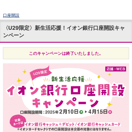
口座開設
ログイン
〈U29限定〉新生活応援！イオン銀行口座開設キャ
チャット
ンペーン
メニュー
商品・サービス
預金
このキャンペーンは終了いたしました。
円預金
TOP
普通預金
定期預金
積立式定期預金
外貨預金
TOP
外貨普通預金
外貨定期預金
外貨普通預金積立
資産運用
投資信託
TOP
証券口座開設
投信つみたて