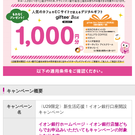
NISA
金銭信託
金銭信託のしくみ
取扱商品一覧
iDeCo・国民年金基金
iDeCo（個人型確定拠出年金）
国民年金基金
ロボアドバイザークラウドファンディング
TOP
WealthNavi for イオン銀行（ロボアドバイザー）
funds
まいクラウドファンディング
ローン
住宅ローン
新規お借入れの方
キャンペーン概要
お借換えの方
フラット35
キャンペーン
〈U29限定〉新生活応援！イオン銀行口座開設
リ・バース60
名
キャンペーン
カードローン
目的別ローン
イオン銀行ホームページ・イオン銀行店舗どち
目的別ローンマイページ
らでお申込みいただいてもキャンペーンの対象