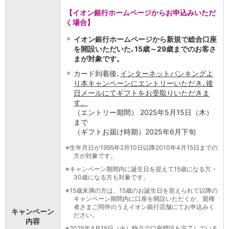
iAEON
【イオン銀行ホームページからお申込みいただ
AEON Pay
く場合】
支払・入金・サービス
イオン銀行ホームページから新規で総合口座
支払・入金
TOP
を開設いただいた､15歳～29歳までのお客さ
AEON Pay
まが対象です。
口座振替サービス
カード到着後､
インターネットバンキングよ
自動入金サービス
り本キャンペーンにエントリーいただき､後
WEB即時決済サービス
日メールにてギフトをお受取りいただきま
スマホ決済アプリ
す。
（エントリー期間） 2025年5月15日（木）
公営競技
まで
サービス
（ギフトお届け時期）2025年6月下旬
Myステージ
相続・税務のご相談
※
生年月日が1995年2月10日以降2010年4月15日までの
方が対象です。
電子マネーWAON
セキュリティ
※
キャンペーン期間内に誕生日を迎えて15歳になる方・
30歳になる方も対象です。
インボイス
※
15歳未満の方は、15歳のお誕生日を迎えられて以降の
その他サービス
キャンペーン期間内に口座を開設いただくか、親権
手数料
者さまご同伴のうえイオン銀行店舗にてお申込みく
キャンペーン
金利
ださい。
内容
キャンペーン
※
2025年4月15日（火）時点で口座開設を完了している