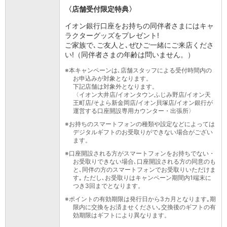
石川県
〈店舗受付限定特典〉
山梨県
イオン銀行口座をお持ちの同伴者さまにはキャ
長野県
ラクターグッズをプレゼント!
東海／近畿
ご家族で､ご友人と､ぜひご一緒にご来店くださ
岐阜県
い!（同伴者さまの年齢は問いません。）
静岡県
※
本キャンペーンは､店舗スタッフによる受付時間内の
愛知県
お申込みが対象となります。
三重県
下記店舗は対象外となります。
〈イオン大井店/イオンタウンふじみ野店/イオン天
滋賀県
王町店/そよら新金岡店/イオン貝塚店/イオン銀行が
京都府
運営する口座開設専用カウンター・出張所〉
大阪府
※
お持ちのスマートフォンの種類や設定などによっては
兵庫県
デジタルギフトのお受取りができない場合がござい
ます。
奈良県
和歌山県
※
口座開設される方がスマートフォンをお持ちでない・
お受取りできない場合､口座開設される方の同意のも
中国／四国
と､同伴の方のスマートフォンでお受取りいただけま
岡山県
す｡ ただし､お受取りはキャンペーン期間内1端末に
つき3回までとなります。
広島県
徳島県
※
ポイントの有効期限は発行日から3カ月となります｡期
限内に交換をお済ませください｡交換後のギフトの有
香川県
効期限はギフトにより異なります。
愛媛県