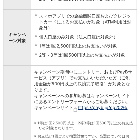
保険
保険
TOP
個人年金保険
スマホアプリでの金融機関口座およびクレジッ
トカードによるお支払いが対象（ATM利用は対
医療保険
象外）
がん保険
キャンペ
就業不能保険
個人口座のみ対象（法人口座は対象外）
ーン対象
認知症保険
1等は1回2,500円以上のお支払いが対象
海外旅行保険
2等～3等は1回500円以上のお支払いが対象
国内旅行傷害保険
スマホ保険
傷害保険
キャンペーン期間中にエントリー、およびPayBサ
介護保険
ービス（アプリ）でお支払いいただいた方（ご利
用金額が500円以上の決済完了取引）が対象とな
カード
ります。
クレジットカード
キャンペーンへの参加応募はキャンペーンサイト
デビットカード
にあるエントリーフォームからご応募ください。
インターネットバンキング
キャンペーンサイト：
https://payb.jp/cp2026/
アプリ
イオン銀行アプリ
TOP
※
1等は1回2,500円以上、2等3等は1回500円以上のお支払
通帳アプリ
いが対象となります。
イオン銀行PayB
※
お支払い1回ごとが抽選対象ですが、当選についてはお一
イオングループアプリ