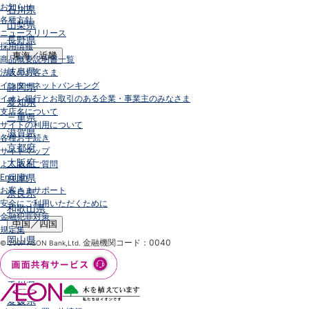
お知らせ
石川県
各種方針
山梨県
ニュースリリース
長野県
採用情報
東海／近畿
商品概要説明書一覧
岐阜県
法人のお客さま
インターネットバンキング
静岡県
イオン銀行とお取引のある企業・事業主のみなさま
愛知県
支店名について
三重県
サイトの利用について
滋賀県
各種お手続き
京都府
サイトマップ
大阪府
よくあるご質問
English
兵庫県
お客さまサポート
奈良県
安全にご利用いただくために
和歌山県
金融犯罪対策
中国／四国
規定集
岡山県
金融機関コード：0040
© 2007 AEON Bank,Ltd.
広島県
徳島県
香川県
愛媛県