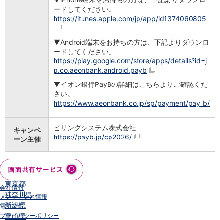
店舗・ATM
ードしてください。
https://itunes.apple.com/jp/app/id1374060805
店舗
北海道・東北
▼Android端末をお持ちの方は、下記よりダウンロ
北海道
ードしてください。
青森県
https://play.google.com/store/apps/details?id=j
岩手県
p.co.aeonbank.android.payb
宮城県
▼イオン銀行PayBの詳細はこちらよりご確認くだ
秋田県
さい。
山形県
https://www.aeonbank.co.jp/sp/payment/pay_b/
福島県
関東／北陸・甲信越
ビリングシステム株式会社
茨城県
キャンペ
https://payb.jp/cp2026/
ーン主催
栃木県
群馬県
埼玉県
千葉県
東京都
会社情報
神奈川県
メンテナンス情報
新潟県
電子公告
プライバシーポリシー
富山県