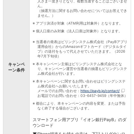
人さま一度きりとなり、複数当選することはございませ
ん。
iAEON
（抽選方法に関するお問い合わせについてはお答えでき
AEON Pay
ません。）
支払・入金・サービス
※
アプリ決済が対象（ATM利用は対象外）となります。
支払・入金
TOP
※
個人口座のみ対象（法人口座は対象外）となります。
AEON Pay
口座振替サービス
※
当選者の発表はビリングシステム株式会社（PayBアプリ
自動入金サービス
運用会社）からのAmazonギフトカード（デジタルタイ
プ）の送付をもって代えさせていただきます。（2026
WEB即時決済サービス
年7月下旬頃）
スマホ決済アプリ
キャンペ
※
本キャンペーン主催はビリングシステム株式会社とな
公営競技
り、キャンペーン運営や当選者の抽選もビリングシステ
ーン条件
サービス
ム株式会社が行います。
Myステージ
※
本キャンペーンに関するお問い合わせはビリングシステ
相続・税務のご相談
ム株式会社へお願いいたします。
メールでのお問い合わせ：
https://payb.jp/contact/
電子マネーWAON
お電話でのお問い合わせ：03-6457-9459（年中無休）
セキュリティ
※
都合により、本キャンペーンの内容を変更、または予告
インボイス
なく終了する場合がございます。
その他サービス
手数料
スマートフォン用アプリ『イオン銀行PayB』のダ
ウンロード
金利
キャンペーン
▼iPhone端末をお持ちの方は、下記よりダウンロ