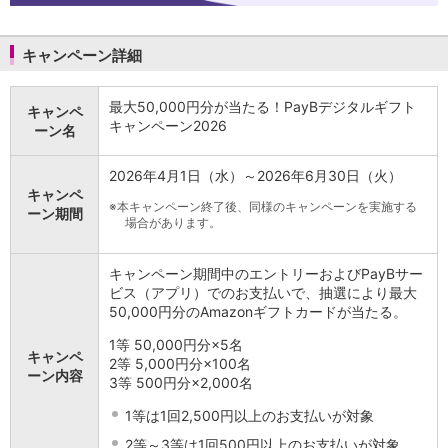
NISA
金銭信託
金銭信託のしくみ
キャンペーン詳細
取扱商品一覧
iDeCo・国民年金基金
最大50,000円分が当たる！PayBデジタルギフト
キャンペ
iDeCo（個人型確定拠出年金）
キャンペーン2026
ーン名
国民年金基金
ロボアドバイザークラウドファンディング
TOP
2026年4月1日（水）～2026年6月30日（火）
WealthNavi for イオン銀行（ロボアドバイザー）
キャンペ
funds
※
本キャンペーン終了後、同様のキャンペーンを実施する
ーン期間
場合があります。
まいクラウドファンディング
ローン
キャンペーン期間中のエントリーおよびPayBサー
住宅ローン
ビス（アプリ）でのお支払いで、抽選により最大
新規お借入れの方
50,000円分のAmazonギフトカードが当たる。
お借換えの方
フラット35
1等 50,000円分×5名
キャンペ
リ・バース60
2等 5,000円分×100名
ーン内容
3等 500円分×2,000名
カードローン
目的別ローン
1等は1回2,500円以上のお支払いが対象
目的別ローンマイページ
2等～3等は1回500円以上のお支払いが対象