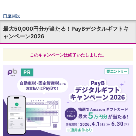
口座開設
ログイン
最大50,000円分が当たる！PayBデジタルギフトキ
チャット
ャンペーン2026
メニュー
商品・サービス
預金
このキャンペーンは終了いたしました。
円預金
TOP
普通預金
定期預金
積立式定期預金
外貨預金
TOP
外貨普通預金
外貨定期預金
外貨普通預金積立
資産運用
投資信託
TOP
証券口座開設
投信つみたて