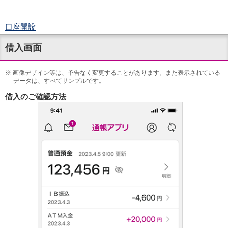
口座開設
ログイン
借入画面
チャット
メニュー
※
画像デザイン等は、予告なく変更することがあります。また表示されている
商品・サービス
データは、すべてサンプルです。
預金
借入のご確認方法
円預金
TOP
普通預金
定期預金
積立式定期預金
外貨預金
TOP
外貨普通預金
外貨定期預金
外貨普通預金積立
資産運用
投資信託
TOP
証券口座開設