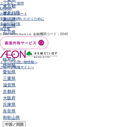
よくあるご質問
東京都
English
神奈川県
お客さまサポート
安全にご利用いただくために
新潟県
金融犯罪対策
富山県
規定集
石川県
金融機関コード：0040
© 2007 AEON Bank,Ltd.
山梨県
長野県
東海／近畿
岐阜県
イオンのお買い物情報へ
静岡県
グループ情報サイトへ
愛知県
三重県
滋賀県
京都府
大阪府
兵庫県
奈良県
和歌山県
中国／四国