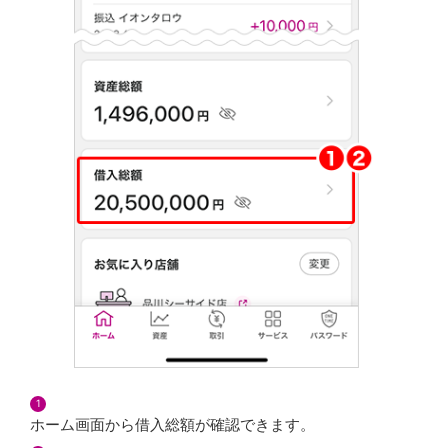
投信つみたて
NISA
金銭信託
金銭信託のしくみ
取扱商品一覧
iDeCo・国民年金基金
iDeCo（個人型確定拠出年金）
国民年金基金
ロボアドバイザークラウドファンディング
TOP
WealthNavi for イオン銀行（ロボアドバイザー）
funds
まいクラウドファンディング
ローン
住宅ローン
新規お借入れの方
お借換えの方
フラット35
リ・バース60
1
カードローン
ホーム画面から借入総額が確認できます。
目的別ローン