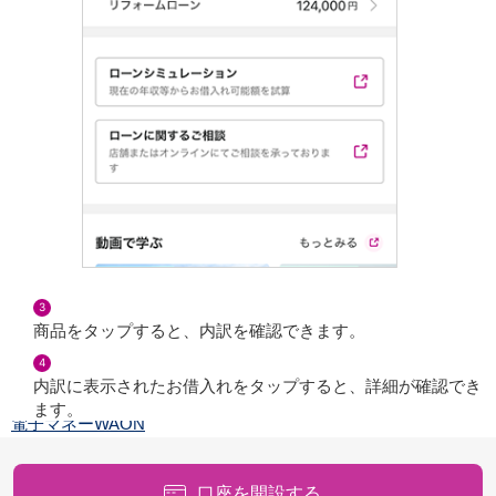
通帳アプリ
イオン銀行PayB
イオングループアプリ
iAEON
AEON Pay
支払・入金・サービス
支払・入金
TOP
AEON Pay
口座振替サービス
自動入金サービス
WEB即時決済サービス
スマホ決済アプリ
3
公営競技
商品をタップすると、内訳を確認できます。
サービス
4
Myステージ
内訳に表示されたお借入れをタップすると、詳細が確認でき
相続・税務のご相談
ます。
電子マネーWAON
セキュリティ
インボイス
口座を開設する