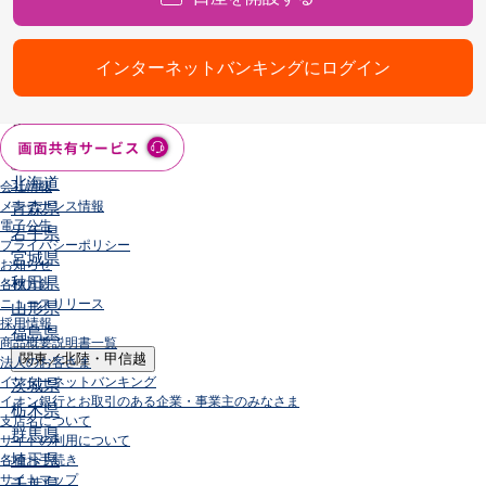
その他サービス
手数料
金利
インターネットバンキングにログイン
キャンペーン
店舗・ATM
店舗
北海道・東北
北海道
会社情報
メンテナンス情報
青森県
電子公告
岩手県
プライバシーポリシー
宮城県
お知らせ
秋田県
各種方針
ニュースリリース
山形県
採用情報
福島県
商品概要説明書一覧
関東／北陸・甲信越
法人のお客さま
インターネットバンキング
茨城県
イオン銀行とお取引のある企業・事業主のみなさま
栃木県
支店名について
群馬県
サイトの利用について
埼玉県
各種お手続き
サイトマップ
千葉県