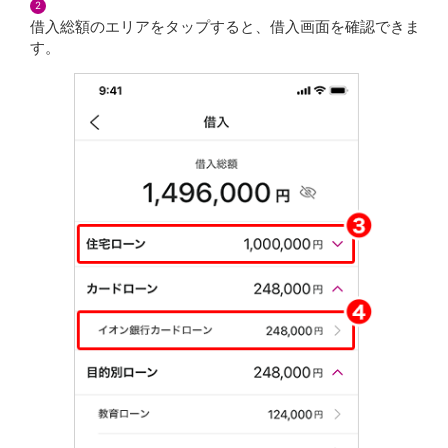
2
目的別ローンマイページ
借入総額のエリアをタップすると、借入画面を確認できま
保険
す。
保険
TOP
個人年金保険
医療保険
がん保険
就業不能保険
認知症保険
海外旅行保険
国内旅行傷害保険
スマホ保険
傷害保険
介護保険
カード
クレジットカード
デビットカード
インターネットバンキング
アプリ
イオン銀行アプリ
TOP