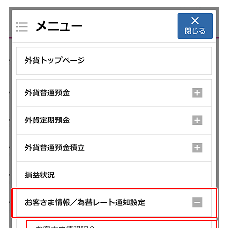
保険
保険
TOP
個人年金保険
医療保険
がん保険
就業不能保険
認知症保険
海外旅行保険
国内旅行傷害保険
スマホ保険
傷害保険
介護保険
カード
クレジットカード
デビットカード
インターネットバンキング
アプリ
イオン銀行アプリ
TOP
通帳アプリ
イオン銀行PayB
イオングループアプリ