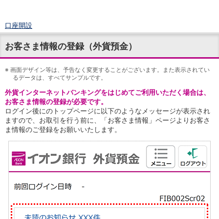
口座開設
ログイン
お客さま情報の登録（外貨預金）
チャット
メニュー
※
商品・サービス
画面デザイン等は、予告なく変更することがございます。また表示されてい
るデータは、すべてサンプルです。
預金
外貨インターネットバンキングをはじめてご利用いただく場合は、
円預金
TOP
お客さま情報の登録が必要です。
普通預金
ログイン後にのトップページに以下のようなメッセージが表示され
定期預金
ますので、お取引を行う前に、「お客さま情報」ページよりお客さ
積立式定期預金
ま情報のご登録をお願いいたします。
外貨預金
TOP
外貨普通預金
外貨定期預金
外貨普通預金積立
資産運用
投資信託
TOP
証券口座開設
投信つみたて