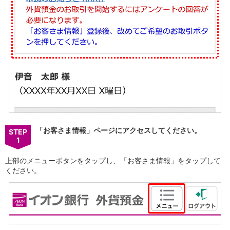
NISA
金銭信託
金銭信託のしくみ
取扱商品一覧
iDeCo・国民年金基金
iDeCo（個人型確定拠出年金）
国民年金基金
ロボアドバイザークラウドファンディング
TOP
WealthNavi for イオン銀行（ロボアドバイザー）
funds
まいクラウドファンディング
ローン
「お客さま情報」ページにアクセスしてください。
STEP
1
住宅ローン
新規お借入れの方
上部のメニューボタンをタップし、「お客さま情報」をタップして
お借換えの方
ください。
フラット35
リ・バース60
カードローン
目的別ローン
目的別ローンマイページ