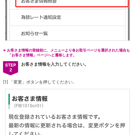
iAEON
AEON Pay
支払・入金・サービス
支払・入金
TOP
AEON Pay
口座振替サービス
自動入金サービス
※
お客さま情報の登録前に、メニューより各お取引ページを選択された場合も
WEB即時決済サービス
「お客さま情報」ページへと遷移します。
スマホ決済アプリ
お客さま情報を入力してください。
STEP
公営競技
2
サービス
Myステージ
[1] 「変更」ボタンを押してください。
相続・税務のご相談
電子マネーWAON
セキュリティ
インボイス
その他サービス
手数料
金利
キャンペーン