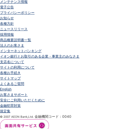
メンテナンス情報
電子公告
プライバシーポリシー
お知らせ
各種方針
ニュースリリース
採用情報
商品概要説明書一覧
法人のお客さま
インターネットバンキング
イオン銀行とお取引のある企業・事業主のみなさま
支店名について
サイトの利用について
各種お手続き
サイトマップ
よくあるご質問
English
お客さまサポート
安全にご利用いただくために
金融犯罪対策
規定集
金融機関コード：0040
© 2007 AEON Bank,Ltd.