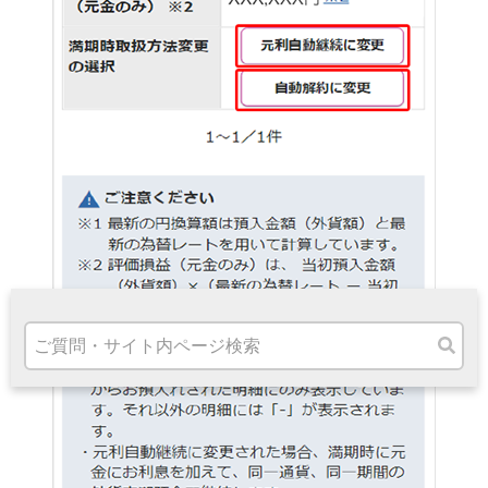
高知県
九州・沖縄
福岡県
熊本県
宮崎県
鹿児島県
沖縄県
オンライン相談専用
ATM
ATMサービス
ATM検索
お客さまサポート
タマルWeb
セミナー
安全にご利用いただくために
パンフレット