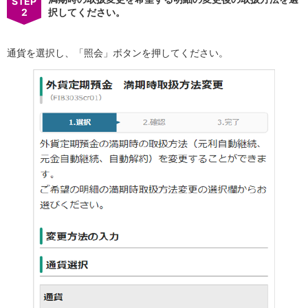
STEP
保険
2
択してください。
保険
TOP
個人年金保険
医療保険
通貨を選択し、「照会」ボタンを押してください。
がん保険
就業不能保険
認知症保険
海外旅行保険
国内旅行傷害保険
スマホ保険
傷害保険
介護保険
カード
クレジットカード
デビットカード
インターネットバンキング
アプリ
イオン銀行アプリ
TOP
通帳アプリ
イオン銀行PayB
イオングループアプリ