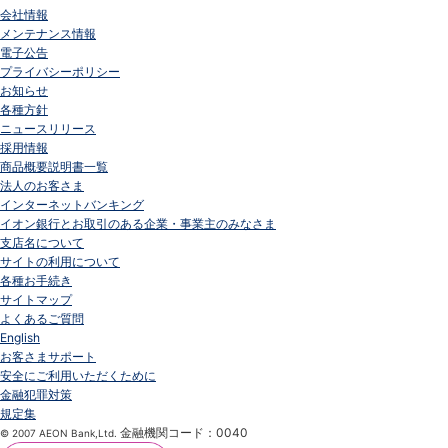
会社情報
メンテナンス情報
電子公告
プライバシーポリシー
お知らせ
各種方針
ニュースリリース
採用情報
商品概要説明書一覧
法人のお客さま
インターネットバンキング
イオン銀行とお取引のある企業・事業主のみなさま
支店名について
サイトの利用について
各種お手続き
サイトマップ
よくあるご質問
English
お客さまサポート
安全にご利用いただくために
金融犯罪対策
規定集
金融機関コード：0040
© 2007 AEON Bank,Ltd.