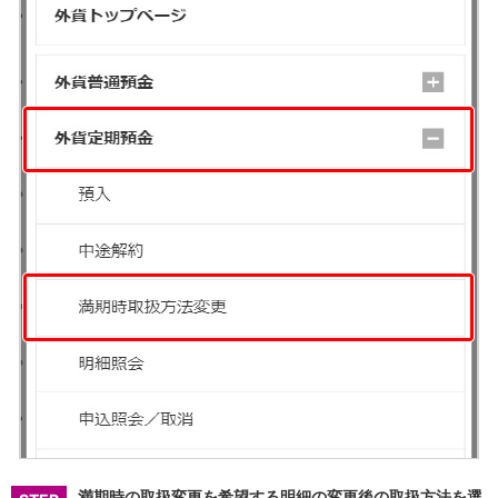
NISA
金銭信託
金銭信託のしくみ
取扱商品一覧
iDeCo・国民年金基金
iDeCo（個人型確定拠出年金）
国民年金基金
ロボアドバイザークラウドファンディング
TOP
WealthNavi for イオン銀行（ロボアドバイザー）
funds
まいクラウドファンディング
ローン
住宅ローン
新規お借入れの方
お借換えの方
フラット35
リ・バース60
カードローン
目的別ローン
目的別ローンマイページ
満期時の取扱変更を希望する明細の変更後の取扱方法を選