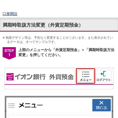
口座開設
ログイン
満期時取扱方法変更（外貨定期預金）
チャット
メニュー
※
商品・サービス
画面デザイン等は、予告なく変更することがございます。また表示されてい
るデータは、すべてサンプルです。
預金
上部のメニューから「外貨定期預金」＞「満期時取扱方法
円預金
TOP
STEP
1
変更」を押してください。
普通預金
定期預金
積立式定期預金
外貨預金
TOP
外貨普通預金
外貨定期預金
外貨普通預金積立
資産運用
投資信託
TOP
証券口座開設
投信つみたて