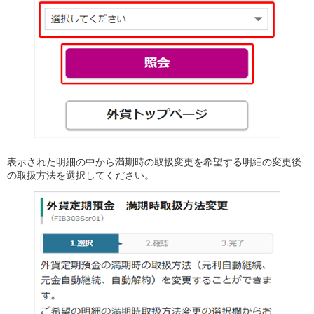
iAEON
AEON Pay
支払・入金・サービス
支払・入金
TOP
AEON Pay
口座振替サービス
自動入金サービス
WEB即時決済サービス
スマホ決済アプリ
公営競技
表示された明細の中から満期時の取扱変更を希望する明細の変更後
サービス
の取扱方法を選択してください。
Myステージ
相続・税務のご相談
電子マネーWAON
セキュリティ
インボイス
その他サービス
手数料
金利
キャンペーン