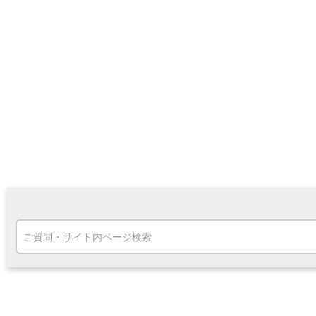
高知県
九州・沖縄
福岡県
熊本県
宮崎県
鹿児島県
沖縄県
オンライン相談専用
ATM
ATMサービス
ATM検索
お客さまサポート
タマルWeb
セミナー
安全にご利用いただくために