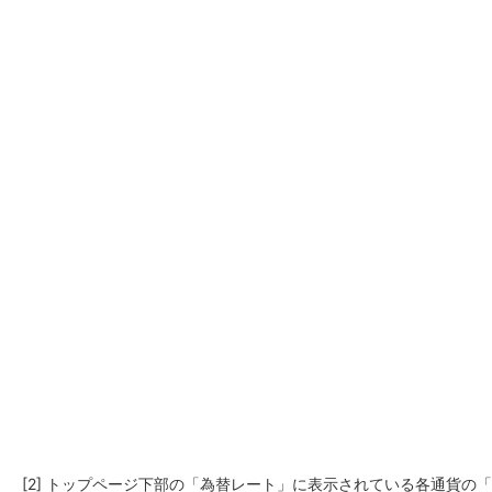
NISA
金銭信託
金銭信託のしくみ
取扱商品一覧
iDeCo・国民年金基金
iDeCo（個人型確定拠出年金）
国民年金基金
ロボアドバイザークラウドファンディング
TOP
WealthNavi for イオン銀行（ロボアドバイザー）
funds
まいクラウドファンディング
ローン
住宅ローン
新規お借入れの方
お借換えの方
フラット35
リ・バース60
カードローン
目的別ローン
目的別ローンマイページ
[2] トップページ下部の「為替レート」に表示されている各通貨の