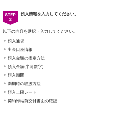
店舗・ATM
店舗
預入情報を入力してください。
STEP
北海道・東北
2
北海道
以下の内容を選択・入力してください。
青森県
岩手県
預入通貨
宮城県
出金口座情報
秋田県
山形県
預入金額の指定方法
福島県
預入金額(半角数字)
関東／北陸・甲信越
預入期間
茨城県
満期時の取扱方法
栃木県
群馬県
預入上限レート
埼玉県
契約締結前交付書面の確認
千葉県
東京都
神奈川県
新潟県
富山県