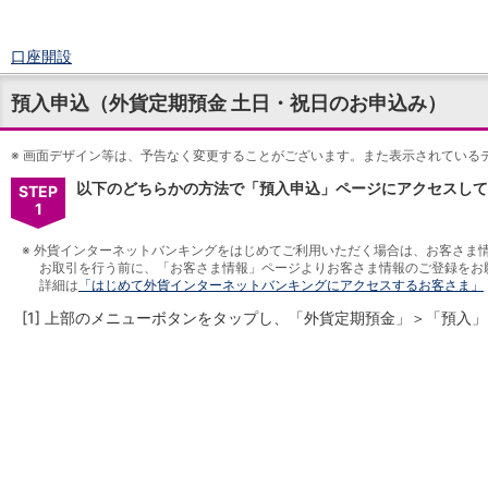
口座開設
ログイン
預入申込（外貨定期預金 土日・祝日のお申込み）
チャット
メニュー
※
商品・サービス
画面デザイン等は、予告なく変更することがございます。また表示されている
預金
以下のどちらかの方法で「預入申込」ページにアクセスして
STEP
円預金
TOP
1
普通預金
※
外貨インターネットバンキングをはじめてご利用いただく場合は、お客さま
定期預金
お取引を行う前に、「お客さま情報」ページよりお客さま情報のご登録をお
積立式定期預金
詳細は
「はじめて外貨インターネットバンキングにアクセスするお客さま」
外貨預金
TOP
[1] 上部のメニューボタンをタップし、「外貨定期預金」＞「預入
外貨普通預金
外貨定期預金
外貨普通預金積立
資産運用
投資信託
TOP
証券口座開設
投信つみたて