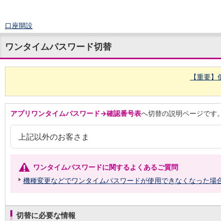
口座開設
ログイン
ワンタイムパスワード切替
チャット
メニュー
商品・サービス
【重要】
預金
円預金
TOP
普通預金
アプリワンタイムパスワード→確認番号表
へ切替の説明ページです
定期預金
積立式定期預金
外貨預金
上記以外のお客さま
TOP
外貨普通預金
外貨定期預金
ワンタイムパスワードに関するよくあるご質問
外貨普通預金積立
機種変更などでワンタイムパスワードが使用できなくなった場
資産運用
投資信託
TOP
証券口座開設
投信つみたて
切替に必要な情報