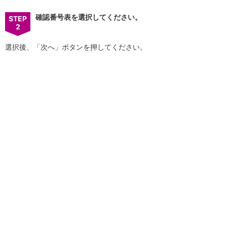
店舗・ATM
確認番号表を選択してください。
STEP
店舗
2
北海道・東北
北海道
選択後、「次へ」ボタンを押してください。
青森県
岩手県
宮城県
秋田県
山形県
福島県
関東／北陸・甲信越
茨城県
栃木県
群馬県
埼玉県
千葉県
東京都
神奈川県
新潟県
富山県