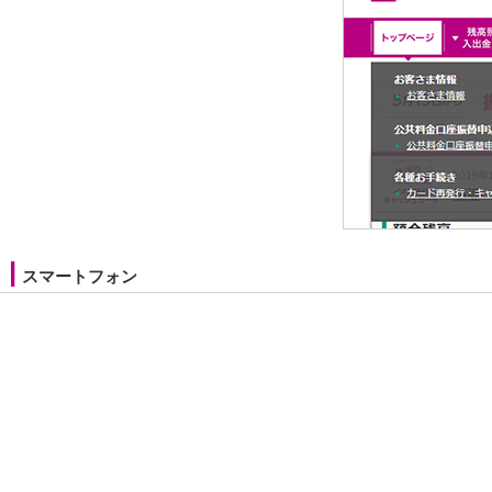
保険
保険
TOP
個人年金保険
医療保険
がん保険
就業不能保険
認知症保険
海外旅行保険
国内旅行傷害保険
スマホ保険
傷害保険
介護保険
スマートフォン
カード
クレジットカード
デビットカード
インターネットバンキング
アプリ
イオン銀行アプリ
TOP
通帳アプリ
イオン銀行PayB
イオングループアプリ