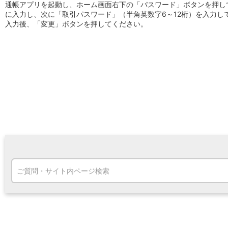
通帳アプリを起動し、ホーム画面右下の「パスワード」ボタンを押し
高知県
に入力し、次に「取引パスワード」（半角英数字6～12桁）を入力し
九州・沖縄
入力後、「変更」ボタンを押してください。
福岡県
熊本県
宮崎県
鹿児島県
沖縄県
オンライン相談専用
ATM
ATMサービス
ATM検索
お客さまサポート
タマルWeb
セミナー
安全にご利用いただくために