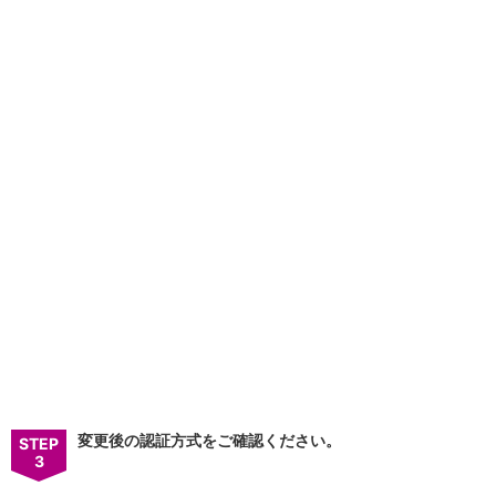
石川県
山梨県
長野県
東海／近畿
岐阜県
静岡県
愛知県
三重県
滋賀県
京都府
大阪府
兵庫県
奈良県
和歌山県
中国／四国
岡山県
広島県
徳島県
変更後の認証方式をご確認ください。
STEP
香川県
3
愛媛県