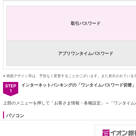
NISA
金銭信託
金銭信託のしくみ
取扱商品一覧
取引パスワード
iDeCo・国民年金基金
iDeCo（個人型確定拠出年金）
国民年金基金
ロボアドバイザークラウドファンディング
TOP
アプリワンタイムパスワード
WealthNavi for イオン銀行（ロボアドバイザー）
funds
まいクラウドファンディング
※
画面デザイン等は、予告なく変更することがございます。また表示されている
ローン
住宅ローン
インターネットバンキングの「ワンタイムパスワード切替」
STEP
新規お借入れの方
1
お借換えの方
上部のメニューを押して「お客さま情報・各種設定」＞「ワンタイム
フラット35
リ・バース60
パソコン
カードローン
目的別ローン
目的別ローンマイページ