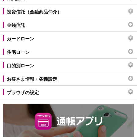
iAEON
投資信託（金融商品仲介）
AEON Pay
支払・入金・サービス
金銭信託
支払・入金
TOP
AEON Pay
カードローン
口座振替サービス
自動入金サービス
住宅ローン
WEB即時決済サービス
スマホ決済アプリ
目的別ローン
公営競技
サービス
お客さま情報・各種設定
Myステージ
相続・税務のご相談
ブラウザの設定
電子マネーWAON
セキュリティ
インボイス
その他サービス
手数料
金利
キャンペーン