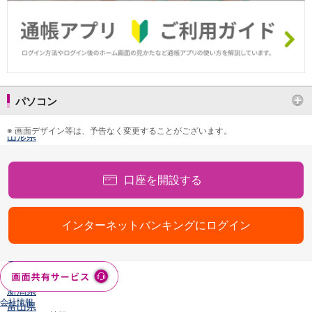
店舗・ATM
店舗
北海道・東北
北海道
青森県
岩手県
パソコン
宮城県
秋田県
※
画面デザイン等は、予告なく変更することがございます。
山形県
福島県
関東／北陸・甲信越
口座を開設する
茨城県
栃木県
群馬県
インターネットバンキングにログイン
埼玉県
千葉県
東京都
神奈川県
新潟県
会社情報
富山県