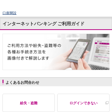
口座開設
ログイン
インターネットバンキング ご利用ガイド
チャット
メニュー
商品・サービス
預金
円預金
TOP
普通預金
定期預金
積立式定期預金
外貨預金
TOP
外貨普通預金
外貨定期預金
よくあるお問合わせ
外貨普通預金積立
資産運用
投資信託
TOP
紛失・盗難
ログインできない
証券口座開設
投信つみたて