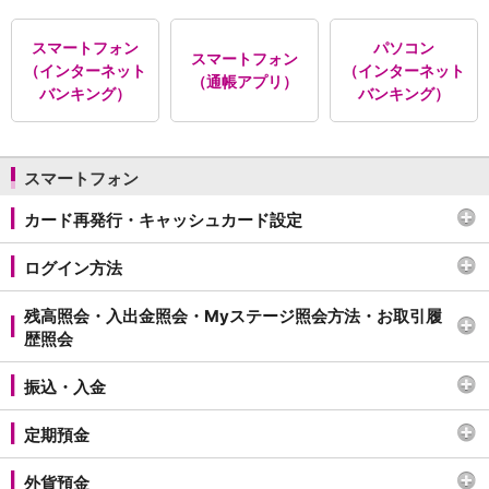
保険
保険
TOP
スマートフォン
パソコン
個人年金保険
スマートフォン
（インターネット
（インターネット
医療保険
（通帳アプリ）
バンキング）
バンキング）
がん保険
就業不能保険
認知症保険
海外旅行保険
スマートフォン
国内旅行傷害保険
カード再発行・キャッシュカード設定
スマホ保険
傷害保険
ログイン方法
介護保険
カード
残高照会・入出金照会・Myステージ照会方法・お取引履
クレジットカード
歴照会
デビットカード
インターネットバンキング
振込・入金
アプリ
イオン銀行アプリ
TOP
定期預金
通帳アプリ
イオン銀行PayB
外貨預金
イオングループアプリ