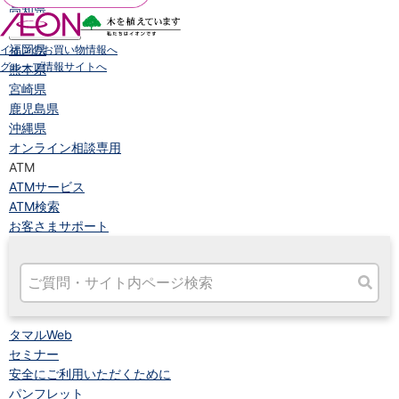
高知県
九州・沖縄
福岡県
イオンのお買い物情報へ
グループ情報サイトへ
熊本県
宮崎県
鹿児島県
沖縄県
オンライン相談専用
ATM
ATMサービス
ATM検索
お客さまサポート
タマルWeb
セミナー
安全にご利用いただくために
パンフレット