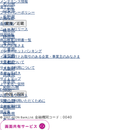
メンテナンス情報
石川県
電子公告
山梨県
プライバシーポリシー
長野県
お知らせ
各種方針
東海／近畿
ニュースリリース
岐阜県
採用情報
静岡県
商品概要説明書一覧
愛知県
法人のお客さま
三重県
インターネットバンキング
滋賀県
イオン銀行とお取引のある企業・事業主のみなさま
京都府
支店名について
サイトの利用について
大阪府
各種お手続き
兵庫県
サイトマップ
奈良県
よくあるご質問
和歌山県
English
中国／四国
お客さまサポート
安全にご利用いただくために
岡山県
金融犯罪対策
広島県
規定集
徳島県
金融機関コード：0040
© 2007 AEON Bank,Ltd.
香川県
愛媛県