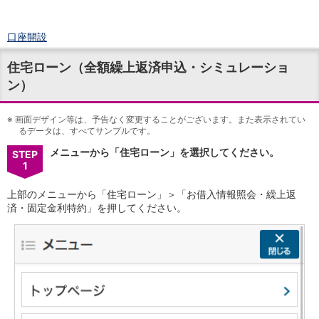
口座開設
ログイン
住宅ローン（全額繰上返済申込・シミュレーショ
チャット
ン）
メニュー
商品・サービス
預金
※
画面デザイン等は、予告なく変更することがございます。また表示されてい
るデータは、すべてサンプルです。
円預金
TOP
普通預金
メニューから「住宅ローン」を選択してください。
STEP
1
定期預金
積立式定期預金
上部のメニューから「住宅ローン」＞「お借入情報照会・繰上返
外貨預金
TOP
済・固定金利特約」を押してください。
外貨普通預金
外貨定期預金
外貨普通預金積立
資産運用
投資信託
TOP
証券口座開設
投信つみたて