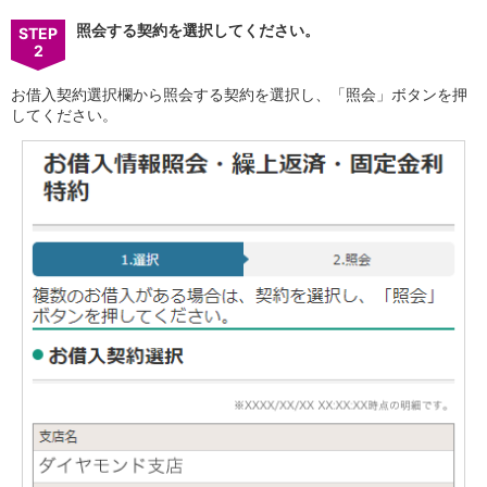
保険
保険
TOP
照会する契約を選択してください。
STEP
2
個人年金保険
医療保険
お借入契約選択欄から照会する契約を選択し、「照会」ボタンを押
がん保険
してください。
就業不能保険
認知症保険
海外旅行保険
国内旅行傷害保険
スマホ保険
傷害保険
介護保険
カード
クレジットカード
デビットカード
インターネットバンキング
アプリ
イオン銀行アプリ
TOP
通帳アプリ
イオン銀行PayB
イオングループアプリ