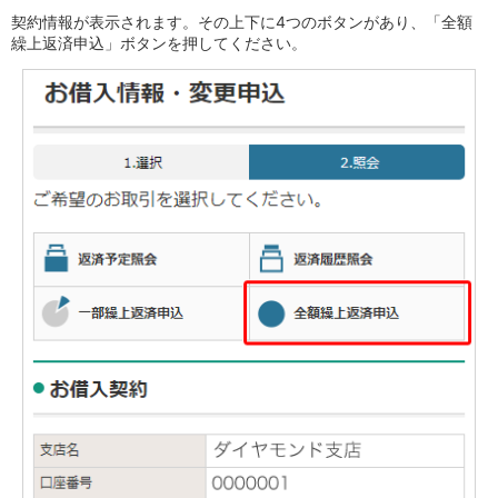
店舗・ATM
契約情報が表示されます。その上下に4つのボタンがあり、「全額
繰上返済申込」ボタンを押してください。
店舗
北海道・東北
北海道
青森県
岩手県
宮城県
秋田県
山形県
福島県
関東／北陸・甲信越
茨城県
栃木県
群馬県
埼玉県
千葉県
東京都
神奈川県
新潟県
富山県