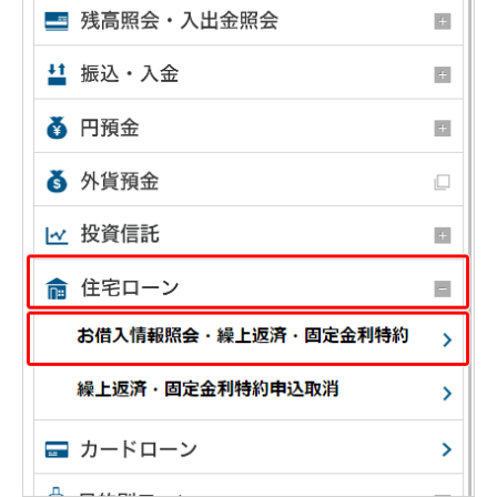
NISA
金銭信託
金銭信託のしくみ
取扱商品一覧
iDeCo・国民年金基金
iDeCo（個人型確定拠出年金）
国民年金基金
ロボアドバイザークラウドファンディング
TOP
WealthNavi for イオン銀行（ロボアドバイザー）
funds
まいクラウドファンディング
ローン
住宅ローン
新規お借入れの方
お借換えの方
フラット35
リ・バース60
カードローン
目的別ローン
目的別ローンマイページ