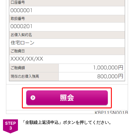
iAEON
AEON Pay
支払・入金・サービス
支払・入金
TOP
AEON Pay
口座振替サービス
自動入金サービス
WEB即時決済サービス
スマホ決済アプリ
公営競技
サービス
Myステージ
相続・税務のご相談
電子マネーWAON
セキュリティ
インボイス
その他サービス
手数料
「全額繰上返済申込」ボタンを押してください。
STEP
金利
3
キャンペーン