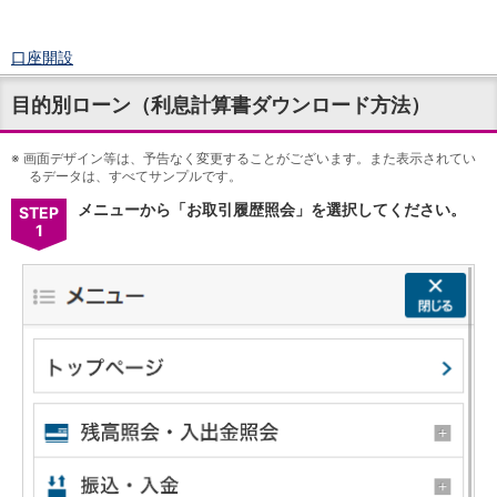
口座開設
ログイン
目的別ローン（利息計算書ダウンロード方法）
チャット
メニュー
※
商品・サービス
画面デザイン等は、予告なく変更することがございます。また表示されてい
るデータは、すべてサンプルです。
預金
メニューから「お取引履歴照会」を選択してください。
円預金
TOP
STEP
1
普通預金
定期預金
積立式定期預金
外貨預金
TOP
外貨普通預金
外貨定期預金
外貨普通預金積立
資産運用
投資信託
TOP
証券口座開設
投信つみたて