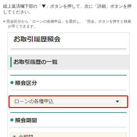
保険
繰上返済欄下部の「▼」ボタンを押して、次に「詳細」ボタンを押
保険
TOP
してください。
個人年金保険
医療保険
※
照会区分から「ローンの各種申込」を選択し、「照会」ボタンを押すと検索
が早くできます。
がん保険
就業不能保険
認知症保険
海外旅行保険
国内旅行傷害保険
スマホ保険
傷害保険
介護保険
カード
クレジットカード
デビットカード
インターネットバンキング
アプリ
イオン銀行アプリ
TOP
通帳アプリ
イオン銀行PayB
イオングループアプリ