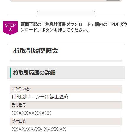
高知県
九州・沖縄
福岡県
熊本県
画面下部の「利息計算書ダウンロード」欄内の「PDFダウ
STEP
宮崎県
3
ンロード」ボタンを押してください。
鹿児島県
沖縄県
オンライン相談専用
ATM
ATMサービス
ATM検索
お客さまサポート
タマルWeb
セミナー
安全にご利用いただくために
パンフレット
会社情報
ニュースリリース
法人のお客さま