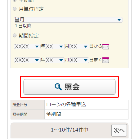
iAEON
AEON Pay
支払・入金・サービス
支払・入金
TOP
AEON Pay
口座振替サービス
自動入金サービス
WEB即時決済サービス
スマホ決済アプリ
公営競技
サービス
Myステージ
相続・税務のご相談
電子マネーWAON
セキュリティ
インボイス
その他サービス
手数料
金利
キャンペーン