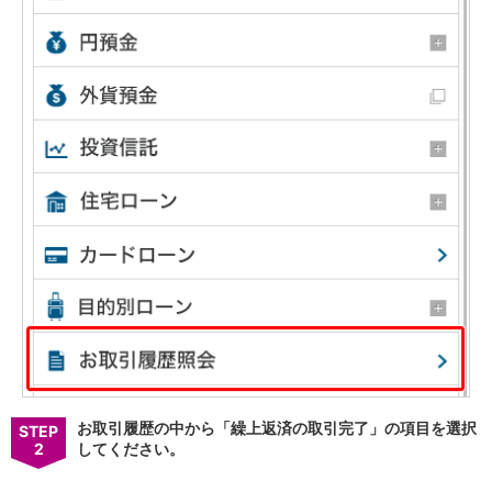
NISA
金銭信託
金銭信託のしくみ
取扱商品一覧
iDeCo・国民年金基金
iDeCo（個人型確定拠出年金）
国民年金基金
ロボアドバイザークラウドファンディング
TOP
WealthNavi for イオン銀行（ロボアドバイザー）
funds
まいクラウドファンディング
ローン
住宅ローン
新規お借入れの方
お借換えの方
フラット35
リ・バース60
カードローン
お取引履歴の中から「繰上返済の取引完了」の項目を選択
STEP
目的別ローン
2
してください。
目的別ローンマイページ