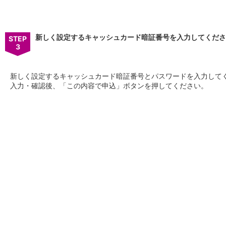
iAEON
AEON Pay
支払・入金・サービス
新しく設定するキャッシュカード暗証番号を入力してくださ
STEP
支払・入金
TOP
3
AEON Pay
口座振替サービス
新しく設定するキャッシュカード暗証番号とパスワードを入力して
自動入金サービス
入力・確認後、「この内容で申込」ボタンを押してください。
WEB即時決済サービス
スマホ決済アプリ
公営競技
サービス
Myステージ
相続・税務のご相談
電子マネーWAON
セキュリティ
インボイス
その他サービス
手数料
金利
キャンペーン