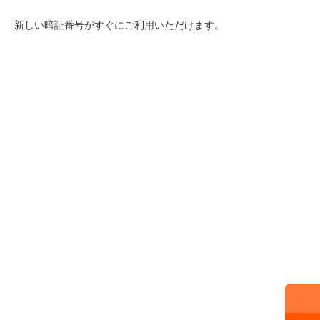
石川県
新しい暗証番号がすぐにご利用いただけます。
山梨県
長野県
東海／近畿
岐阜県
静岡県
愛知県
三重県
滋賀県
京都府
大阪府
兵庫県
奈良県
和歌山県
中国／四国
岡山県
広島県
徳島県
香川県
愛媛県