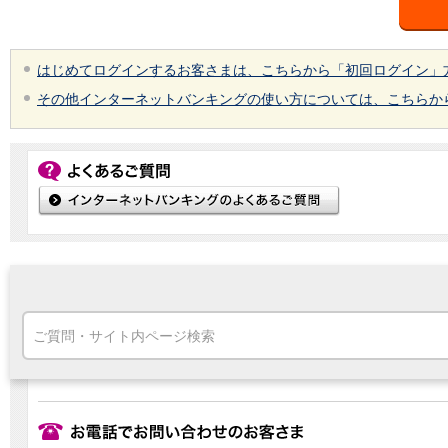
高知県
九州・沖縄
福岡県
はじめてログインするお客さまは、こちらから「初回ログイン」
熊本県
その他インターネットバンキングの使い方については、こちらか
宮崎県
鹿児島県
沖縄県
オンライン相談専用
ATM
ATMサービス
ATM検索
お客さまサポート
タマルWeb
セミナー
安全にご利用いただくために