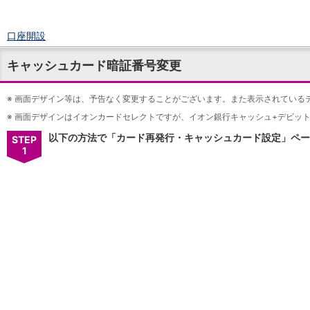
口座開設
ログイン
キャッシュカード暗証番号変更
チャット
メニュー
※
商品・サービス
画面デザイン等は、予告なく変更することがございます。また表示されている
預金
※
画面デザインはイオンカードセレクトですが、イオン銀行キャッシュ+デビッ
円預金
TOP
以下の方法で「カード再発行・キャッシュカード設定」ペー
STEP
普通預金
1
定期預金
積立式定期預金
外貨預金
TOP
外貨普通預金
外貨定期預金
外貨普通預金積立
資産運用
投資信託
TOP
証券口座開設
投信つみたて