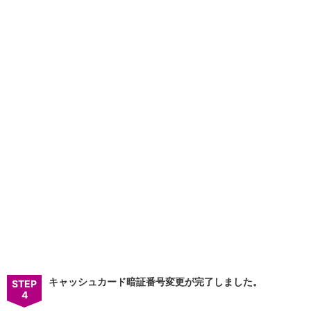
店舗・ATM
店舗
北海道・東北
北海道
青森県
岩手県
宮城県
秋田県
山形県
福島県
関東／北陸・甲信越
茨城県
栃木県
群馬県
埼玉県
千葉県
東京都
神奈川県
キャッシュカード暗証番号変更が完了しました。
STEP
新潟県
4
富山県