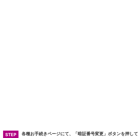
NISA
金銭信託
金銭信託のしくみ
取扱商品一覧
iDeCo・国民年金基金
iDeCo（個人型確定拠出年金）
国民年金基金
ロボアドバイザークラウドファンディング
TOP
WealthNavi for イオン銀行（ロボアドバイザー）
funds
まいクラウドファンディング
ローン
住宅ローン
新規お借入れの方
お借換えの方
フラット35
リ・バース60
カードローン
目的別ローン
目的別ローンマイページ
各種お手続きページにて、「暗証番号変更」ボタンを押して
STEP