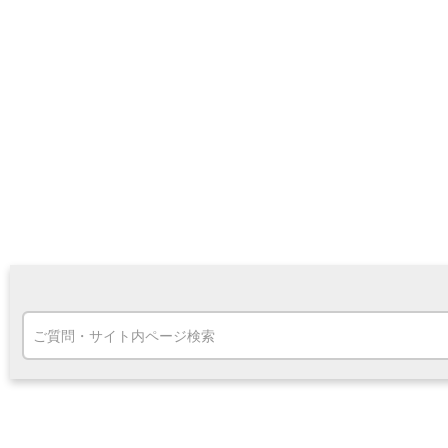
高知県
九州・沖縄
福岡県
熊本県
宮崎県
鹿児島県
沖縄県
オンライン相談専用
ATM
ATMサービス
ATM検索
お客さまサポート
タマルWeb
セミナー
安全にご利用いただくために