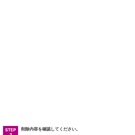
店舗・ATM
店舗
北海道・東北
北海道
青森県
岩手県
宮城県
秋田県
山形県
福島県
関東／北陸・甲信越
茨城県
栃木県
群馬県
埼玉県
千葉県
東京都
神奈川県
新潟県
削除内容を確認してください。
STEP
富山県
3