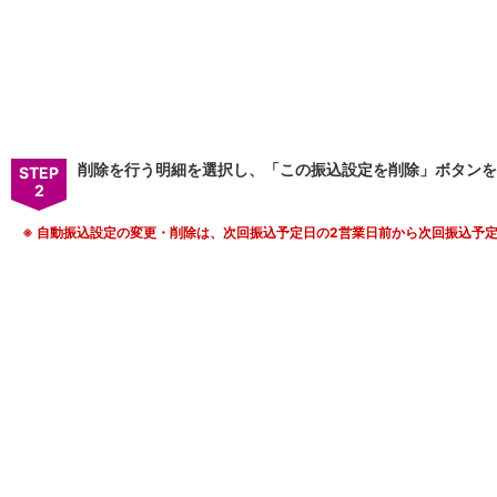
保険
保険
TOP
個人年金保険
医療保険
がん保険
就業不能保険
認知症保険
削除を行う明細を選択し、「この振込設定を削除」ボタンを
STEP
海外旅行保険
2
国内旅行傷害保険
スマホ保険
※
自動振込設定の変更・削除は、次回振込予定日の2営業日前から次回振込予定
傷害保険
介護保険
カード
クレジットカード
デビットカード
インターネットバンキング
アプリ
イオン銀行アプリ
TOP
通帳アプリ
イオン銀行PayB
イオングループアプリ