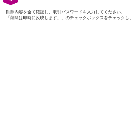
石川県
山梨県
削除内容を全て確認し、取引パスワードを入力してください。
長野県
「削除は即時に反映します。」のチェックボックスをチェックし、
東海／近畿
岐阜県
静岡県
愛知県
三重県
滋賀県
京都府
大阪府
兵庫県
奈良県
和歌山県
中国／四国
岡山県
広島県
徳島県
香川県
愛媛県