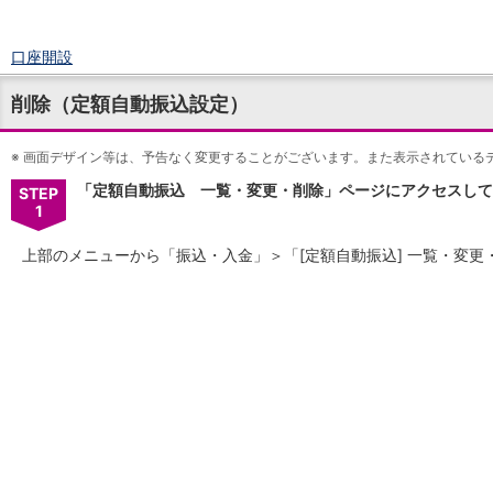
口座開設
ログイン
削除（定額自動振込設定）
チャット
メニュー
※
商品・サービス
画面デザイン等は、予告なく変更することがございます。また表示されている
預金
「定額自動振込 一覧・変更・削除」ページにアクセスして
STEP
円預金
TOP
1
普通預金
上部のメニューから「振込・入金」＞「[定額自動振込] 一覧・変
定期預金
積立式定期預金
外貨預金
TOP
外貨普通預金
外貨定期預金
外貨普通預金積立
資産運用
投資信託
TOP
証券口座開設
投信つみたて