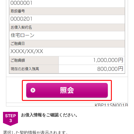
iAEON
AEON Pay
支払・入金・サービス
支払・入金
TOP
AEON Pay
口座振替サービス
自動入金サービス
WEB即時決済サービス
スマホ決済アプリ
公営競技
サービス
Myステージ
相続・税務のご相談
電子マネーWAON
セキュリティ
インボイス
その他サービス
お借入情報をご確認ください。
STEP
手数料
3
金利
キャンペーン
選択した契約情報が表示されます。