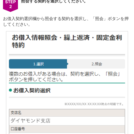
照会する契約を選択してください。
保険
STEP
2
保険
TOP
個人年金保険
お借入契約選択欄から照会する契約を選択し、「照会」ボタンを押
医療保険
してください。
がん保険
就業不能保険
認知症保険
海外旅行保険
国内旅行傷害保険
スマホ保険
傷害保険
介護保険
カード
クレジットカード
デビットカード
インターネットバンキング
アプリ
イオン銀行アプリ
TOP
通帳アプリ
イオン銀行PayB
イオングループアプリ