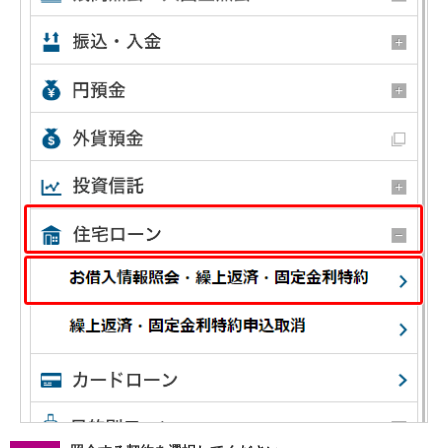
NISA
金銭信託
金銭信託のしくみ
取扱商品一覧
iDeCo・国民年金基金
iDeCo（個人型確定拠出年金）
国民年金基金
ロボアドバイザークラウドファンディング
TOP
WealthNavi for イオン銀行（ロボアドバイザー）
funds
まいクラウドファンディング
ローン
住宅ローン
新規お借入れの方
お借換えの方
フラット35
リ・バース60
カードローン
目的別ローン
目的別ローンマイページ