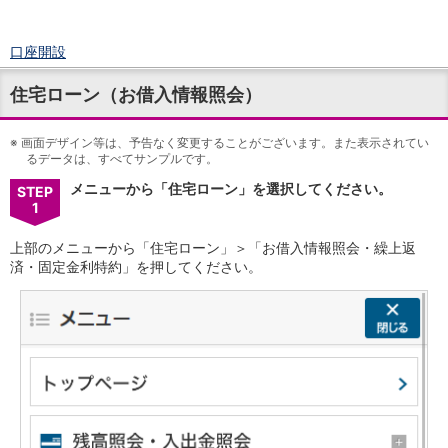
口座開設
ログイン
住宅ローン（お借入情報照会）
チャット
メニュー
※
商品・サービス
画面デザイン等は、予告なく変更することがございます。また表示されてい
るデータは、すべてサンプルです。
預金
メニューから「住宅ローン」を選択してください。
円預金
TOP
STEP
1
普通預金
定期預金
上部のメニューから「住宅ローン」＞「お借入情報照会・繰上返
積立式定期預金
済・固定金利特約」を押してください。
外貨預金
TOP
外貨普通預金
外貨定期預金
外貨普通預金積立
資産運用
投資信託
TOP
証券口座開設
投信つみたて