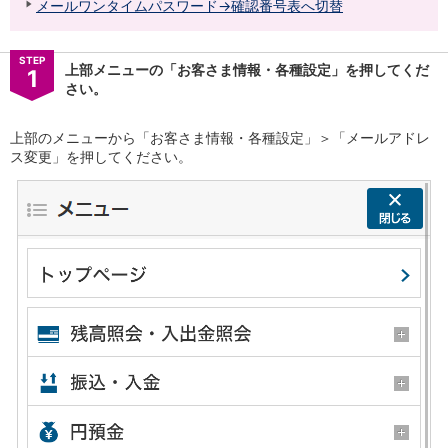
メールワンタイムパスワード→確認番号表へ切替
NISA
金銭信託
金銭信託のしくみ
STEP
上部メニューの「お客さま情報・各種設定」を押してくだ
取扱商品一覧
1
さい。
iDeCo・国民年金基金
iDeCo（個人型確定拠出年金）
上部のメニューから「お客さま情報・各種設定」＞「メールアドレ
国民年金基金
ス変更」を押してください。
ロボアドバイザークラウドファンディング
TOP
WealthNavi for イオン銀行（ロボアドバイザー）
funds
まいクラウドファンディング
ローン
住宅ローン
新規お借入れの方
お借換えの方
フラット35
リ・バース60
カードローン
目的別ローン
目的別ローンマイページ