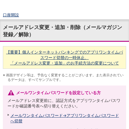
口座開設
ログイン
メールアドレス変更・追加・削除（メールマガジン
チャット
登録／解除）
メニュー
商品・サービス
預金
【重要】個人インターネットバンキングでのアプリワンタイムパ
円預金
TOP
スワード切替の一時休止、
普通預金
「メールアドレス変更・追加」のお手続方法の変更について
定期預金
積立式定期預金
※
画面デザイン等は、予告なく変更することがございます。また表示されてい
外貨預金
るデータは、すべてサンプルです。
TOP
外貨普通預金
外貨定期預金
メールワンタイムパスワードを設定している方
外貨普通預金積立
メールアドレス変更前に、認証方式をアプリワンタイムパスワ
資産運用
ードか確認番号表へ切り替えください。
投資信託
TOP
メールワンタイムパスワード→アプリワンタイムパスワード
証券口座開設
へ切替
投信つみたて