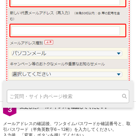
高知県
九州・沖縄
福岡県
熊本県
宮崎県
鹿児島県
沖縄県
オンライン相談専用
ATM
ATMサービス
ATM検索
お客さまサポート
STEP
変更したメールアドレスを確認してください。
3
タマルWeb
セミナー
メールアドレスの確認後、ワンタイムパスワードか確認番号と、取
安全にご利用いただくために
引パスワード（半角英数字6～12桁）を入力してください。
パンフレット
入力後、「変更」ボタンを押してください。