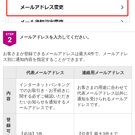
iAEON
AEON Pay
支払・入金・サービス
支払・入金
TOP
AEON Pay
STEP
メールアドレスを入力してください。
2
口座振替サービス
自動入金サービス
WEB即時決済サービス
お客さまが登録できるメールアドレスは最大4件で、メールアドレ
ス別に通知内容を指定することができます。
スマホ決済アプリ
公営競技
代表メールアドレス
連絡用メールアドレス
サービス
Myステージ
インターネットバンキング
相続・税務のご相談
お客さまの用途に合わせて
でのお取引き・お手続きに
内
代表メールアドレス以外に
電子マネーWAON
関する必ずご確認いただき
容
通知を受けられるメールア
セキュリティ
たいお知らせを通知するメ
ドレスです。
インボイス
ールアドレスです。
その他サービス
登
手数料
録
金利
可
キャンペーン
【必須】1件
【任意】最大3件まで