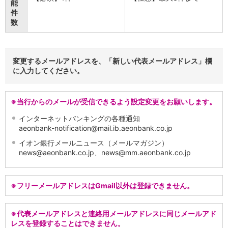
能
店舗・ATM
件
店舗
数
北海道・東北
北海道
青森県
変更するメールアドレスを、「新しい代表メールアドレス」欄
岩手県
に入力してください。
宮城県
秋田県
山形県
※当行からのメールが受信できるよう設定変更をお願いします。
福島県
インターネットバンキングの各種通知
関東／北陸・甲信越
aeonbank-notification@mail.ib.aeonbank.co.jp
茨城県
イオン銀行メールニュース（メールマガジン）
栃木県
news@aeonbank.co.jp、news@mm.aeonbank.co.jp
群馬県
埼玉県
千葉県
※フリーメールアドレスはGmail以外は登録できません。
東京都
神奈川県
新潟県
※代表メールアドレスと連絡用メールアドレスに同じメールアド
レスを登録することはできません。
富山県