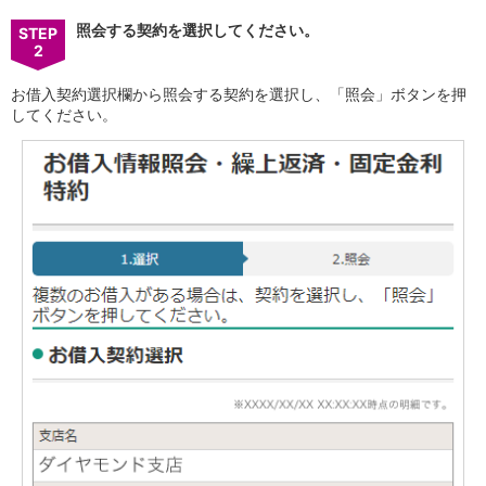
保険
保険
TOP
照会する契約を選択してください。
STEP
2
個人年金保険
医療保険
お借入契約選択欄から照会する契約を選択し、「照会」ボタンを押
がん保険
してください。
就業不能保険
認知症保険
海外旅行保険
国内旅行傷害保険
スマホ保険
傷害保険
介護保険
カード
クレジットカード
デビットカード
インターネットバンキング
アプリ
イオン銀行アプリ
TOP
通帳アプリ
イオン銀行PayB
イオングループアプリ