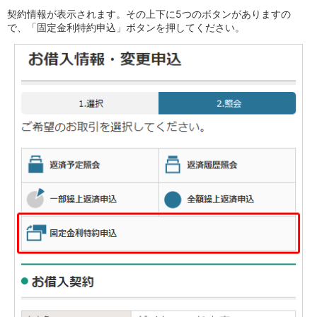
店舗・ATM
契約情報が表示されます。その上下に5つのボタンがありますの
で、「固定金利特約申込」ボタンを押してください。
店舗
北海道・東北
北海道
青森県
岩手県
宮城県
秋田県
山形県
福島県
関東／北陸・甲信越
茨城県
栃木県
群馬県
埼玉県
千葉県
東京都
神奈川県
新潟県
富山県