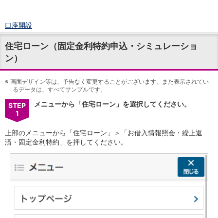
口座開設
ログイン
住宅ローン（固定金利特約申込・シミュレーショ
チャット
ン）
メニュー
商品・サービス
預金
※
画面デザイン等は、予告なく変更することがございます。また表示されてい
るデータは、すべてサンプルです。
円預金
TOP
普通預金
メニューから「住宅ローン」を選択してください。
STEP
1
定期預金
積立式定期預金
上部のメニューから「住宅ローン」＞「お借入情報照会・繰上返
外貨預金
TOP
済・固定金利特約」を押してください。
外貨普通預金
外貨定期預金
外貨普通預金積立
資産運用
投資信託
TOP
証券口座開設
投信つみたて