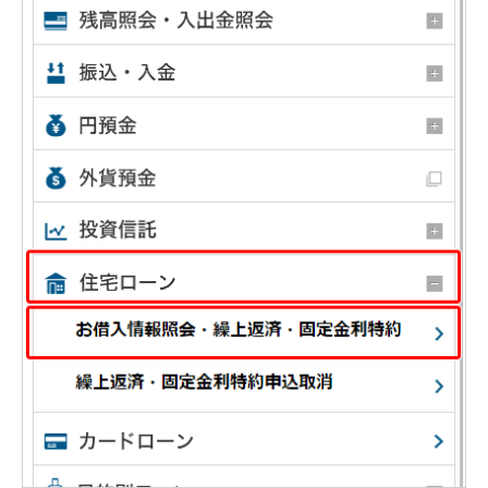
NISA
金銭信託
金銭信託のしくみ
取扱商品一覧
iDeCo・国民年金基金
iDeCo（個人型確定拠出年金）
国民年金基金
ロボアドバイザークラウドファンディング
TOP
WealthNavi for イオン銀行（ロボアドバイザー）
funds
まいクラウドファンディング
ローン
住宅ローン
新規お借入れの方
お借換えの方
フラット35
リ・バース60
カードローン
目的別ローン
目的別ローンマイページ