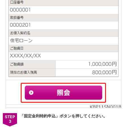
iAEON
AEON Pay
支払・入金・サービス
支払・入金
TOP
AEON Pay
口座振替サービス
自動入金サービス
WEB即時決済サービス
スマホ決済アプリ
公営競技
サービス
Myステージ
相続・税務のご相談
電子マネーWAON
セキュリティ
インボイス
その他サービス
手数料
「固定金利特約申込」ボタンを押してください。
STEP
金利
3
キャンペーン