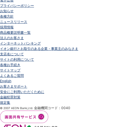
電子公告
プライバシーポリシー
お知らせ
各種方針
ニュースリリース
採用情報
商品概要説明書一覧
法人のお客さま
インターネットバンキング
イオン銀行とお取引のある企業・事業主のみなさま
支店名について
サイトの利用について
各種お手続き
サイトマップ
よくあるご質問
English
お客さまサポート
安全にご利用いただくために
金融犯罪対策
規定集
金融機関コード：0040
© 2007 AEON Bank,Ltd.