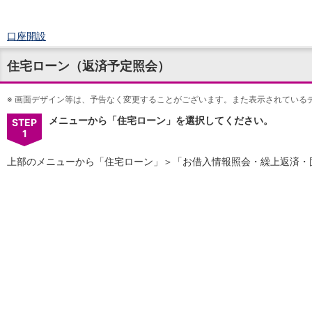
口座開設
ログイン
住宅ローン（返済予定照会）
チャット
メニュー
※
商品・サービス
画面デザイン等は、予告なく変更することがございます。また表示されている
預金
メニューから「住宅ローン」を選択してください。
STEP
円預金
TOP
1
普通預金
上部のメニューから「住宅ローン」＞「お借入情報照会・繰上返済・
定期預金
積立式定期預金
外貨預金
TOP
外貨普通預金
外貨定期預金
外貨普通預金積立
資産運用
投資信託
TOP
証券口座開設
投信つみたて