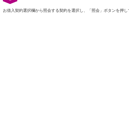
保険
保険
TOP
お借入契約選択欄から照会する契約を選択し、「照会」ボタンを押し
個人年金保険
医療保険
がん保険
就業不能保険
認知症保険
海外旅行保険
国内旅行傷害保険
スマホ保険
傷害保険
介護保険
カード
クレジットカード
デビットカード
インターネットバンキング
アプリ
イオン銀行アプリ
TOP
通帳アプリ
イオン銀行PayB
イオングループアプリ