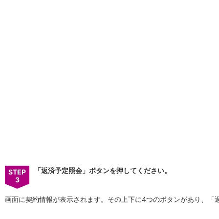
iAEON
AEON Pay
支払・入金・サービス
支払・入金
TOP
AEON Pay
口座振替サービス
自動入金サービス
WEB即時決済サービス
スマホ決済アプリ
公営競技
サービス
Myステージ
相続・税務のご相談
電子マネーWAON
セキュリティ
「返済予定照会」ボタンを押してください。
STEP
インボイス
3
その他サービス
手数料
画面に契約情報が表示されます。その上下に4つのボタンがあり、「
金利
キャンペーン