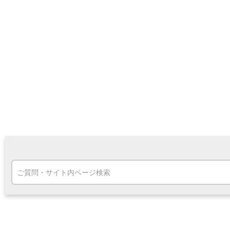
高知県
九州・沖縄
福岡県
熊本県
宮崎県
鹿児島県
沖縄県
オンライン相談専用
ATM
ATMサービス
ATM検索
お客さまサポート
タマルWeb
セミナー
安全にご利用いただくために