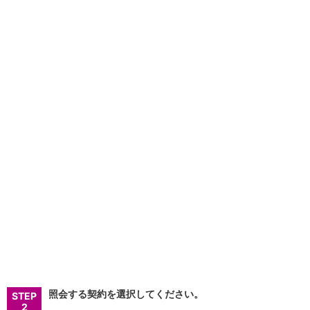
NISA
金銭信託
金銭信託のしくみ
取扱商品一覧
iDeCo・国民年金基金
iDeCo（個人型確定拠出年金）
国民年金基金
ロボアドバイザークラウドファンディング
TOP
WealthNavi for イオン銀行（ロボアドバイザー）
funds
まいクラウドファンディング
ローン
住宅ローン
新規お借入れの方
お借換えの方
フラット35
リ・バース60
カードローン
目的別ローン
照会する契約を選択してください。
目的別ローンマイページ
STEP
2