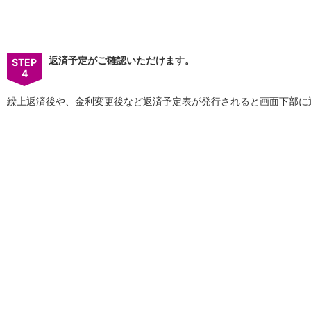
パンフレット
会社情報
ニュースリリース
法人のお客さま
返済予定がご確認いただけます。
STEP
4
繰上返済後や、金利変更後など返済予定表が発行されると画面下部に