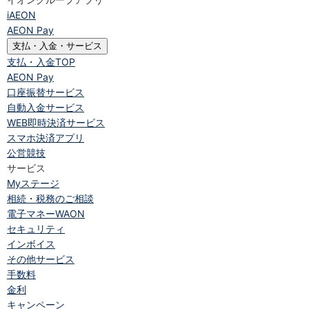
iAEON
AEON Pay
支払・入金・サービス
支払・入金
TOP
AEON Pay
口座振替サービス
自動入金サービス
WEB即時決済サービス
スマホ決済アプリ
公営競技
サービス
Myステージ
相続・税務のご相談
電子マネーWAON
セキュリティ
インボイス
その他サービス
手数料
金利
キャンペーン