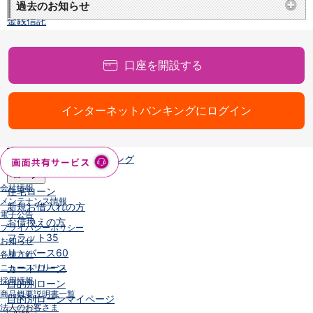
NISA
過去のお知らせ
金銭信託
金銭信託のしくみ
取扱商品一覧
口座を開設する
iDeCo・国民年金基金
iDeCo（個人型確定拠出年金）
国民年金基金
インターネットバンキングにログイン
ロボアドバイザークラウドファンディング
TOP
WealthNavi for イオン銀行（ロボアドバイザー）
funds
まいクラウドファンディング
ローン
会社情報
住宅ローン
メンテナンス情報
新規お借入れの方
電子公告
お借換えの方
プライバシーポリシー
フラット35
お知らせ
リ・バース60
各種方針
ニュースリリース
カードローン
採用情報
目的別ローン
商品概要説明書一覧
目的別ローンマイページ
法人のお客さま