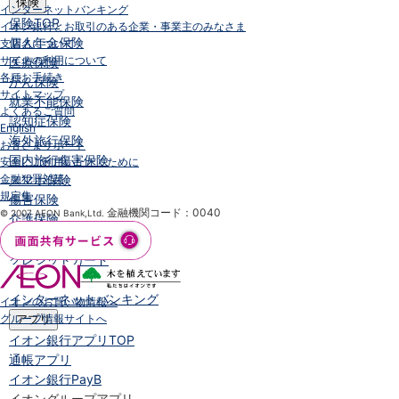
保険
インターネットバンキング
保険
TOP
イオン銀行とお取引のある企業・事業主のみなさま
個人年金保険
支店名について
サイトの利用について
医療保険
各種お手続き
がん保険
サイトマップ
就業不能保険
よくあるご質問
認知症保険
English
海外旅行保険
お客さまサポート
国内旅行傷害保険
安全にご利用いただくために
金融犯罪対策
スマホ保険
規定集
傷害保険
金融機関コード：0040
© 2007 AEON Bank,Ltd.
介護保険
カード
クレジットカード
デビットカード
インターネットバンキング
イオンのお買い物情報へ
グループ情報サイトへ
アプリ
イオン銀行アプリ
TOP
通帳アプリ
イオン銀行PayB
イオングループアプリ