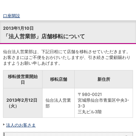
口座開設
ログイン
2013年1月10日
チャット
「法人営業部」店舗移転について
メニュー
商品・サービス
預金
仙台法人営業部は、下記日程にて店舗を移転させていただきます。
お客さまにはご不便をおかけいたしますが、引き続きご愛顧賜わり
円預金
TOP
ますようお願い申しあげます。
普通預金
定期預金
移転後営業開始
積立式定期預金
移転店舗
新住所
日
外貨預金
TOP
外貨普通預金
〒980-0021
外貨定期預金
2013年2月12日
仙台法人営業
宮城県仙台市青葉区中央3-
外貨普通預金積立
（火）
部
3-3
資産運用
三丸ビル3階
投資信託
TOP
証券口座開設
法人のお客さま
投信つみたて