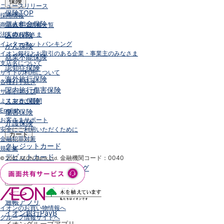
保険
ニュースリリース
保険
TOP
採用情報
個人年金保険
商品概要説明書一覧
法人のお客さま
医療保険
インターネットバンキング
がん保険
イオン銀行とお取引のある企業・事業主のみなさま
就業不能保険
支店名について
認知症保険
サイトの利用について
海外旅行保険
各種お手続き
国内旅行傷害保険
サイトマップ
スマホ保険
よくあるご質問
English
傷害保険
お客さまサポート
介護保険
安全にご利用いただくために
カード
金融犯罪対策
クレジットカード
規定集
デビットカード
金融機関コード：0040
© 2007 AEON Bank,Ltd.
インターネットバンキング
アプリ
イオン銀行アプリ
TOP
通帳アプリ
イオンのお買い物情報へ
イオン銀行PayB
グループ情報サイトへ
イオングループアプリ