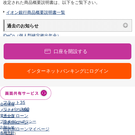
NISA
改定された商品概要説明書は、以下をご覧下さい。
金銭信託
イオン銀行商品概要説明書一覧
金銭信託のしくみ
取扱商品一覧
過去のお知らせ
iDeCo・国民年金基金
iDeCo（個人型確定拠出年金）
国民年金基金
ロボアドバイザークラウドファンディング
TOP
口座を開設する
WealthNavi for イオン銀行（ロボアドバイザー）
funds
まいクラウドファンディング
インターネットバンキングにログイン
ローン
住宅ローン
新規お借入れの方
お借換えの方
フラット35
会社情報
リ・バース60
メンテナンス情報
カードローン
電子公告
プライバシーポリシー
目的別ローン
お知らせ
目的別ローンマイページ
各種方針