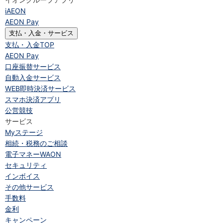
iAEON
AEON Pay
支払・入金・サービス
支払・入金
TOP
AEON Pay
口座振替サービス
自動入金サービス
WEB即時決済サービス
スマホ決済アプリ
公営競技
サービス
Myステージ
相続・税務のご相談
電子マネーWAON
セキュリティ
インボイス
その他サービス
手数料
金利
キャンペーン