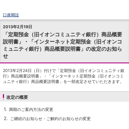
口座開設
ログイン
2013年2月19日
チャット
「定期預金（旧イオンコミュニティ銀行）商品概要
メニュー
説明書」・「インターネット定期預金（旧イオンコ
商品・サービス
ミュニティ銀行）商品概要説明書」の改定のお知ら
預金
円預金
TOP
せ
普通預金
定期預金
2013年2月24日（日）付けで「定期預金（旧イオンコミュニティ銀
積立式定期預金
行）商品概要説明書」・「インターネット定期預金（旧イオンコミ
外貨預金
TOP
ュニティ銀行）商品概要説明書」を一部改定させていただきます。
外貨普通預金
外貨定期預金
改定の概要
外貨普通預金積立
資産運用
1.
満期のご案内方法の変更
投資信託
TOP
2.
証券口座開設
ご継続のお知らせ・ご解約のお知らせの変更
投信つみたて