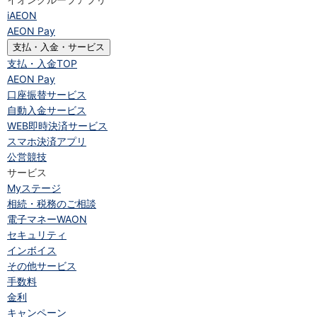
iAEON
AEON Pay
支払・入金・サービス
支払・入金
TOP
AEON Pay
口座振替サービス
自動入金サービス
WEB即時決済サービス
スマホ決済アプリ
公営競技
サービス
Myステージ
相続・税務のご相談
電子マネーWAON
セキュリティ
インボイス
その他サービス
手数料
金利
キャンペーン