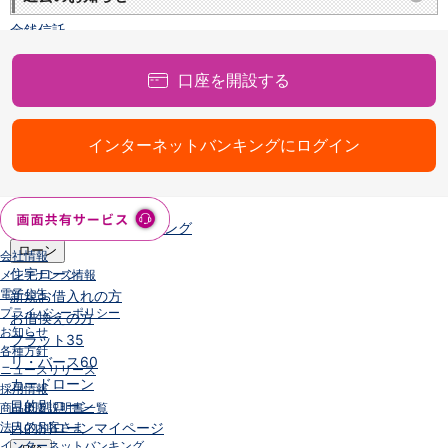
NISA
金銭信託
金銭信託のしくみ
取扱商品一覧
口座を開設する
iDeCo・国民年金基金
iDeCo（個人型確定拠出年金）
国民年金基金
インターネットバンキングにログイン
ロボアドバイザークラウドファンディング
TOP
WealthNavi for イオン銀行（ロボアドバイザー）
funds
まいクラウドファンディング
ローン
会社情報
住宅ローン
メンテナンス情報
電子公告
新規お借入れの方
プライバシーポリシー
お借換えの方
お知らせ
フラット35
各種方針
リ・バース60
ニュースリリース
カードローン
採用情報
目的別ローン
商品概要説明書一覧
法人のお客さま
目的別ローンマイページ
インターネットバンキング