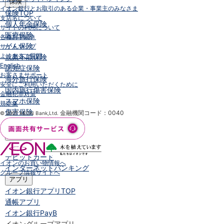
保険
イオン銀行とお取引のある企業・事業主のみなさま
保険
TOP
支店名について
個人年金保険
サイトの利用について
医療保険
各種お手続き
がん保険
サイトマップ
よくあるご質問
就業不能保険
English
認知症保険
お客さまサポート
海外旅行保険
安全にご利用いただくために
国内旅行傷害保険
金融犯罪対策
スマホ保険
規定集
傷害保険
金融機関コード：0040
© 2007 AEON Bank,Ltd.
介護保険
カード
クレジットカード
デビットカード
イオンのお買い物情報へ
インターネットバンキング
グループ情報サイトへ
アプリ
イオン銀行アプリ
TOP
通帳アプリ
イオン銀行PayB
イオングループアプリ