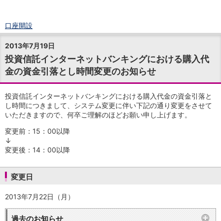
口座開設
ログイン
2013年7月19日
チャット
投資信託インターネットバンキングにおける購入代
メニュー
金の資金引落とし時間変更のお知らせ
商品・サービス
預金
円預金
TOP
投資信託インターネットバンキングにおける購入代金の資金引落と
普通預金
し時間につきまして、システム変更に伴い下記の通り変更をさせて
いただきますので、何卒ご理解のほどお願い申し上げます。
定期預金
積立式定期預金
変更前：15：00以降
外貨預金
TOP
↓
外貨普通預金
変更後：14：00以降
外貨定期預金
外貨普通預金積立
変更日
資産運用
投資信託
TOP
2013年7月22日（月）
証券口座開設
投信つみたて
過去のお知らせ