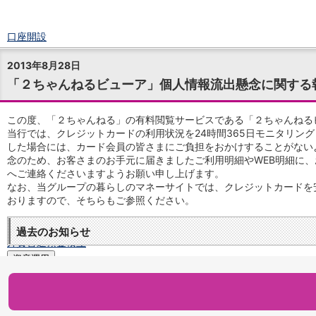
口座開設
ログイン
2013年8月28日
チャット
「２ちゃんねるビューア」個人情報流出懸念に関する
メニュー
商品・サービス
預金
この度、「２ちゃんねる」の有料閲覧サービスである「２ちゃんねる
当行では、クレジットカードの利用状況を24時間365日モニタリン
円預金
TOP
した場合には、カード会員の皆さまにご負担をおかけすることがない
普通預金
念のため、お客さまのお手元に届きましたご利用明細やWEB明細に
定期預金
へご連絡くださいますようお願い申し上げます。
積立式定期預金
なお、当グループの暮らしのマネーサイトでは、クレジットカードを
外貨預金
TOP
おりますので、そちらもご参照ください。
外貨普通預金
外貨定期預金
過去のお知らせ
外貨普通預金積立
資産運用
投資信託
TOP
証券口座開設
投信つみたて