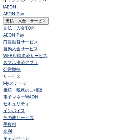
iAEON
AEON Pay
支払・入金・サービス
支払・入金
TOP
AEON Pay
口座振替サービス
自動入金サービス
WEB即時決済サービス
スマホ決済アプリ
公営競技
サービス
Myステージ
相続・税務のご相談
電子マネーWAON
セキュリティ
インボイス
その他サービス
手数料
金利
キャンペーン