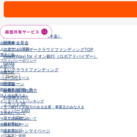
NISA
金銭信託
金銭信託のしくみ
取扱商品一覧
iDeCo・国民年金基金
iDeCo（個人型確定拠出年金）
国民年金基金
会社情報
メンテナンス情報
ロボアドバイザークラウドファンディング
TOP
電子公告
WealthNavi for イオン銀行（ロボアドバイザー）
プライバシーポリシー
funds
お知らせ
まいクラウドファンディング
各種方針
ローン
ニュースリリース
住宅ローン
採用情報
商品概要説明書一覧
新規お借入れの方
法人のお客さま
お借換えの方
インターネットバンキング
フラット35
イオン銀行とお取引のある企業・事業主のみなさま
リ・バース60
支店名について
カードローン
サイトの利用について
目的別ローン
各種お手続き
サイトマップ
目的別ローンマイページ
よくあるご質問