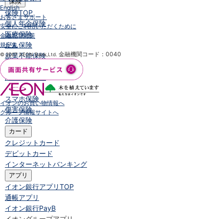
保険
English
保険
TOP
お客さまサポート
個人年金保険
安全にご利用いただくために
医療保険
金融犯罪対策
がん保険
規定集
金融機関コード：0040
© 2007 AEON Bank,Ltd.
就業不能保険
認知症保険
海外旅行保険
国内旅行傷害保険
スマホ保険
イオンのお買い物情報へ
傷害保険
グループ情報サイトへ
介護保険
カード
クレジットカード
デビットカード
インターネットバンキング
アプリ
イオン銀行アプリ
TOP
通帳アプリ
イオン銀行PayB
イオングループアプリ