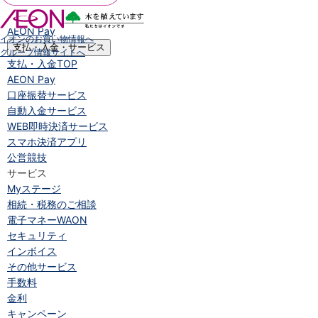
iAEON
AEON Pay
イオンのお買い物情報へ
支払・入金・サービス
グループ情報サイトへ
支払・入金
TOP
AEON Pay
口座振替サービス
自動入金サービス
WEB即時決済サービス
スマホ決済アプリ
公営競技
サービス
Myステージ
相続・税務のご相談
電子マネーWAON
セキュリティ
インボイス
その他サービス
手数料
金利
キャンペーン