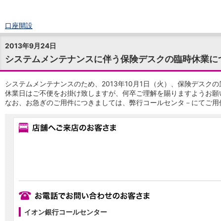
口座開設
ログイン
2013年9月24日
チャット
システムメンテナンスに伴う保険デスクの臨時休業に
メニュー
商品・サービス
預金
システムメンテナンスのため、2013年10月1日（火）、保険デスク
休業日はご不便をお掛け致しますが、何卒ご理解を賜りますようお願
円預金
TOP
なお、お急ぎのご用件につきましては、弊行コールセンタ－にてご用件を
普通預金
定期預金
積立式定期預金
外貨預金
TOP
外貨普通預金
外貨定期預金
外貨普通預金積立
資産運用
投資信託
TOP
証券口座開設
イオン銀行コールセンター
投信つみたて