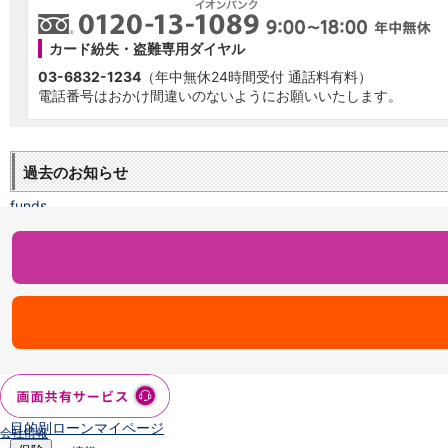
NISA
金銭信託
カード紛失・盗難専用ダイヤル
金銭信託のしくみ
取扱商品一覧
03-6832-1234
（年中無休24時間受付 通話料有料）
iDeCo・国民年金基金
電話番号はおかけ間違いのないようにお願いいたします。
iDeCo（個人型確定拠出年金）
国民年金基金
ロボアドバイザークラウドファンディング
TOP
過去のお知らせ
WealthNavi for イオン銀行（ロボアドバイザー）
funds
まいクラウドファンディング
ローン
住宅ローン
新規お借入れの方
お借換えの方
フラット35
リ・バース60
カードローン
目的別ローン
目的別ローンマイページ
会社情報