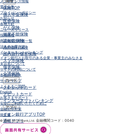
保険
メンテナンス情報
電子公告
保険
TOP
プライバシーポリシー
個人年金保険
お知らせ
医療保険
各種方針
がん保険
ニュースリリース
就業不能保険
採用情報
認知症保険
商品概要説明書一覧
法人のお客さま
海外旅行保険
インターネットバンキング
国内旅行傷害保険
イオン銀行とお取引のある企業・事業主のみなさま
スマホ保険
支店名について
傷害保険
サイトの利用について
介護保険
各種お手続き
カード
サイトマップ
よくあるご質問
クレジットカード
English
デビットカード
お客さまサポート
インターネットバンキング
安全にご利用いただくために
アプリ
金融犯罪対策
イオン銀行アプリ
TOP
規定集
通帳アプリ
金融機関コード：0040
© 2007 AEON Bank,Ltd.
イオン銀行PayB
イオングループアプリ